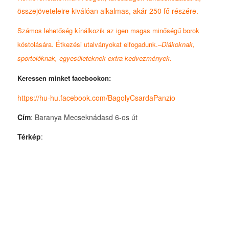
összejöveteleire kiválóan alkalmas, akár 250 fő részére.
Számos lehetőség kínálkozik az igen magas minőségű borok
kóstolására. Étkezési utalványokat elfogadunk.
–
Diákoknak,
sportolóknak, egyesületeknek extra kedvezmények
.
Keressen minket facebookon:
https://hu-hu.facebook.com/BagolyCsardaPanzio
Cím
: Baranya Mecseknádasd 6-os út
Térkép
: