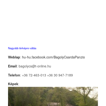
Nagyobb térképre váltás
Weblap
:
hu-hu.facebook.com/BagolyCsardaPanzio
Email
: bagolycs@t-online.hu
Telefon
: +36 72-463-013 +36 30 947-7189
Képek
: