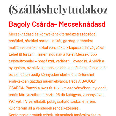
(Szálláshelytudakozó
Bagoly Csárda- Mecseknádasd
Mecseknádasd és környékének természeti szépségei,
erdőkkel, rétekkel borított lankái, gazdag történelmi
múltjának emlékei okkal vonzzák a kikapcsolódni vágyókat.
Lehet itt túrázni – innen indulnak a Kelet-Mecsek főbb
turistaútvonalai – horgászni, vadászni, lovagolni. A vidék a
nyugalom, az aktív pihenés legjobb lehetőségét kínálja, a 6-
os sz. főúton pedig könnyedén elérhető a történelmi
emlékekben gazdag műemlékváros, Pécs A BAGOLY
CSÁRDA- Panzió a 6-os út 167. km-szelvényében, nyugodt,
erdős környezetben fekszik. 25 db kétágyas, zuhanyzóval,
WC-vel, TV-vel ellátott, pótágyazható szoba, étterem,
különterem áll a vendégek rendelkezésére.
Konferenciatermünk cégek, társaságok tanácskozásaira,