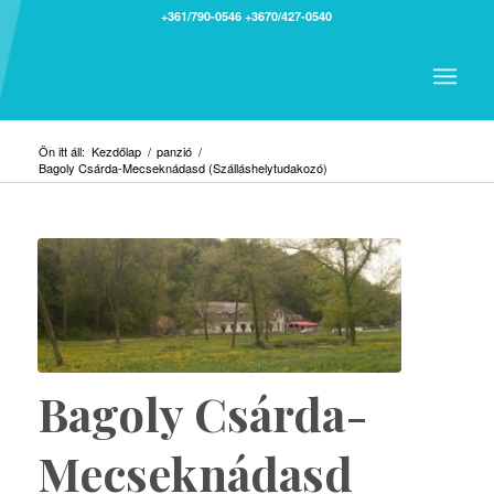
+361/790-0546
+3670/427-0540
Ön itt áll:
Kezdőlap
/
panzió
/
Bagoly Csárda-Mecseknádasd (Szálláshelytudakozó)
Bagoly Csárda-
Mecseknádasd