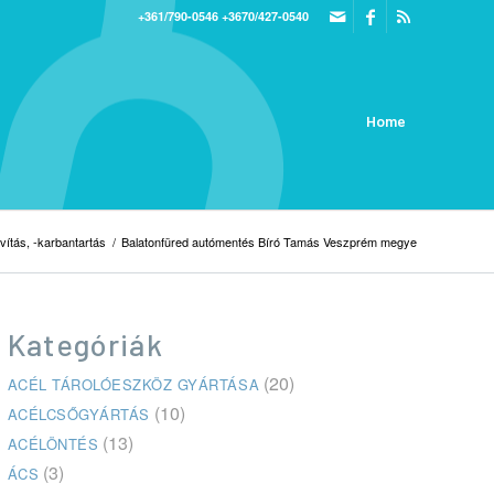
+361/790-0546
+3670/427-0540
Home
ítás, -karbantartás
/
Balatonfüred autómentés Bíró Tamás Veszprém megye
Kategóriák
(20)
ACÉL TÁROLÓESZKÖZ GYÁRTÁSA
(10)
ACÉLCSŐGYÁRTÁS
(13)
ACÉLÖNTÉS
(3)
ÁCS