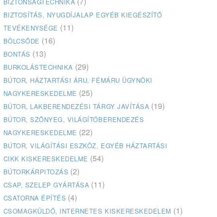
(7)
BIZTONSÁGTECHNIKA
BIZTOSÍTÁS, NYUGDÍJALAP EGYÉB KIEGÉSZÍTŐ
(11)
TEVÉKENYSÉGE
(16)
BÖLCSŐDE
(13)
BONTÁS
(29)
BURKOLÁSTECHNIKA
BÚTOR, HÁZTARTÁSI ÁRU, FÉMÁRU ÜGYNÖKI
(25)
NAGYKERESKEDELME
(19)
BÚTOR, LAKBERENDEZÉSI TÁRGY JAVÍTÁSA
BÚTOR, SZŐNYEG, VILÁGÍTÓBERENDEZÉS
(22)
NAGYKERESKEDELME
BÚTOR, VILÁGÍTÁSI ESZKÖZ, EGYÉB HÁZTARTÁSI
(54)
CIKK KISKERESKEDELME
(2)
BÚTORKÁRPITOZÁS
(11)
CSAP, SZELEP GYÁRTÁSA
(4)
CSATORNA ÉPÍTÉS
(1)
CSOMAGKÜLDŐ, INTERNETES KISKERESKEDELEM