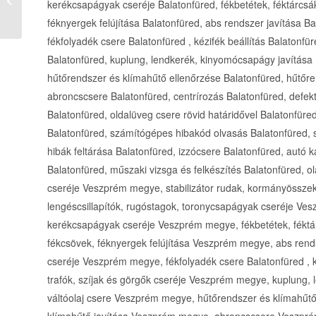
kerékcsapágyak cseréje Balatonfüred, fékbetétek, féktárcsák
készítése festett
féknyergek felújítása Balatonfüred, abs rendszer javítása Ba
üvegből, üvegkorlát...
fékfolyadék csere Balatonfüred , kézifék beállítás Balatonfür
Balatonfüred, kuplung, lendkerék, kinyomócsapágy javítása B
hűtőrendszer és klímahűtő ellenőrzése Balatonfüred, hűtőre
abroncscsere Balatonfüred, centrírozás Balatonfüred, defekt
Balatonfüred, oldalüveg csere rövid határidővel Balatonfüred
Balatonfüred, számítógépes hibakód olvasás Balatonfüred, 
hibák feltárása Balatonfüred, izzócsere Balatonfüred, autó 
Balatonfüred, műszaki vizsga és felkészítés Balatonfüred, o
cseréje Veszprém megye, stabilizátor rudak, kormányössz
lengéscsillapítók, rugóstagok, toronycsapágyak cseréje Ve
kerékcsapágyak cseréje Veszprém megye, fékbetétek, féktá
fékcsövek, féknyergek felújítása Veszprém megye, abs rend
cseréje Veszprém megye, fékfolyadék csere Balatonfüred , k
trafók, szíjak és görgők cseréje Veszprém megye, kuplung
váltóolaj csere Veszprém megye, hűtőrendszer és klímahűt