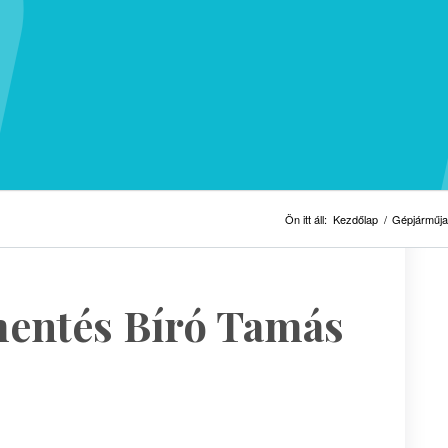
Ön itt áll:
Kezdőlap
/
Gépjárműjav
mentés Bíró Tamás