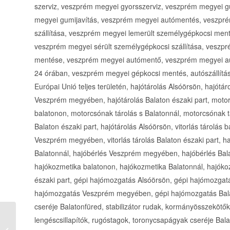
szerviz, veszprém megyei gyorsszerviz, veszprém megyei g
megyei gumijavítás, veszprém megyei autómentés, veszpré
szállítása, veszprém megyei lemerült személygépkocsi men
veszprém megyei sérült személygépkocsi szállítása, veszp
mentése, veszprém megyei autómentő, veszprém megyei a
24 órában, veszprém megyei gépkocsi mentés, autószállítás a
Európai Unió teljes területén, hajótárolás Alsóörsön, hajótár
Veszprém megyében, hajótárolás Balaton északi part, motor
balatonon, motorcsónak tárolás s Balatonnál, motorcsónak
Balaton északi part, hajótárolás Alsóörsön, vitorlás tárolás ba
Veszprém megyében, vitorlás tárolás Balaton északi part, ha
Balatonnál, hajóbérlés Veszprém megyében, hajóbérlés Bala
hajókozmetika balatonon, hajókozmetika Balatonnál, hajó
északi part, gépi hajómozgatás Alsóörsön, gépi hajómozgat
hajómozgatás Veszprém megyében, gépi hajómozgatás Balato
cseréje Balatonfüred, stabilizátor rudak, kormányösszekötő
Schimmer Lajos
lengéscsillapítók, rugóstagok, toronycsapágyak cseréje Bala
Üveges, konyhafal