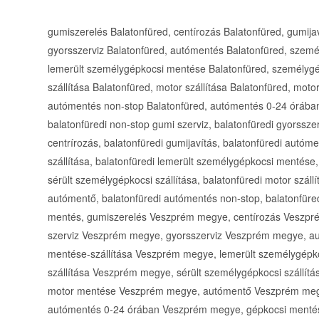
gumiszerelés Balatonfüred, centírozás Balatonfüred, gumijav
gyorsszerviz Balatonfüred, autómentés Balatonfüred, személ
lemerült személygépkocsi mentése Balatonfüred, személygép
szállítása Balatonfüred, motor szállítása Balatonfüred, mo
autómentés non-stop Balatonfüred, autómentés 0-24 órában
balatonfüredi non-stop gumi szerviz, balatonfüredi gyorsszer
centrírozás, balatonfüredi gumijavítás, balatonfüredi autóm
szállítása, balatonfüredi lemerült személygépkocsi mentése,
sérült személygépkocsi szállítása, balatonfüredi motor száll
autómentő, balatonfüredi autómentés non-stop, balatonfüre
mentés, gumiszerelés Veszprém megye, centírozás Veszpr
szerviz Veszprém megye, gyorsszerviz Veszprém megye, a
mentése-szállítása Veszprém megye, lemerült személygép
szállítása Veszprém megye, sérült személygépkocsi szállí
motor mentése Veszprém megye, autómentő Veszprém meg
autómentés 0-24 órában Veszprém megye, gépkocsi menté