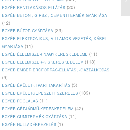
(20)
EGYÉB BENTLAKÁSOS ELLÁTÁS
EGYÉB BETON-, GIPSZ-, CEMENTTERMÉK GYÁRTÁSA
(12)
(33)
EGYÉB BÚTOR GYÁRTÁSA
EGYÉB ELEKTRONIKUS, VILLAMOS VEZETÉK, KÁBEL
(11)
GYÁRTÁSA
(11)
EGYÉB ÉLELMISZER NAGYKERESKEDELME
(118)
EGYÉB ÉLELMISZER-KISKERESKEDELEM
EGYÉB EMBERIERŐFORRÁS-ELLÁTÁS, -GAZDÁLKODÁS
(9)
(5)
EGYÉB ÉPÜLET-, IPARI TAKARÍTÁS
(139)
EGYÉB ÉPÜLETGÉPÉSZETI SZERELÉS
(11)
EGYÉB FOGLALÁS
(42)
EGYÉB GÉPJÁRMŰ-KERESKEDELEM
(11)
EGYÉB GUMITERMÉK GYÁRTÁSA
(1)
EGYÉB HULLADÉKKEZELÉS