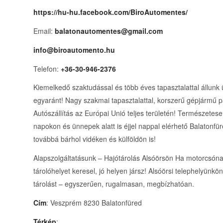
https://hu-hu.facebook.com/BiroAutomentes/
Email:
balatonautomentes@gmail.com
info@biroautomento.hu
Telefon:
+36-30-946-2376
Kiemelkedő szaktudással és több éves tapasztalattal állunk 
egyaránt! Nagy szakmai tapasztalattal, korszerű gépjármű p
Autószállítás az Európai Unió teljes területén! Természet
napokon és ünnepek alatt is éjjel nappal elérhető Balatonf
továbbá bárhol vidéken és külföldön is!
Alapszolgáltatásunk – Hajótárolás Alsóörsön Ha motorcsóna
tárolóhelyet keresel, jó helyen jársz! Alsóörsi telephelyünkö
tárolást – egyszerűen, rugalmasan, megbízhatóan.
Cím
: Veszprém 8230 Balatonfüred
Térkép
: