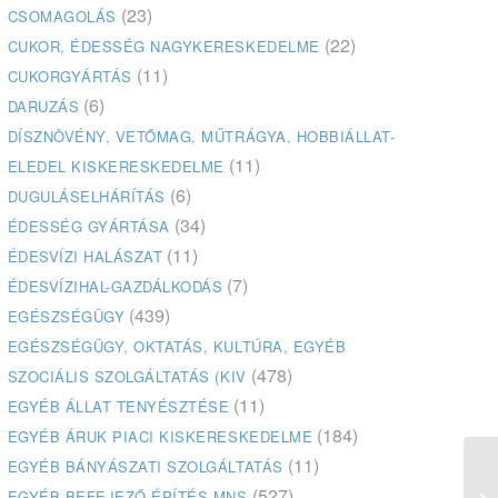
(23)
CSOMAGOLÁS
(22)
CUKOR, ÉDESSÉG NAGYKERESKEDELME
(11)
CUKORGYÁRTÁS
(6)
DARUZÁS
DÍSZNÖVÉNY, VETŐMAG, MŰTRÁGYA, HOBBIÁLLAT-
(11)
ELEDEL KISKERESKEDELME
(6)
DUGULÁSELHÁRÍTÁS
(34)
ÉDESSÉG GYÁRTÁSA
(11)
ÉDESVÍZI HALÁSZAT
(7)
ÉDESVÍZIHAL-GAZDÁLKODÁS
(439)
EGÉSZSÉGÜGY
EGÉSZSÉGÜGY, OKTATÁS, KULTÚRA, EGYÉB
(478)
SZOCIÁLIS SZOLGÁLTATÁS (KIV
(11)
EGYÉB ÁLLAT TENYÉSZTÉSE
(184)
EGYÉB ÁRUK PIACI KISKERESKEDELME
(11)
EGYÉB BÁNYÁSZATI SZOLGÁLTATÁS
(527)
EGYÉB BEFEJEZŐ ÉPÍTÉS MNS