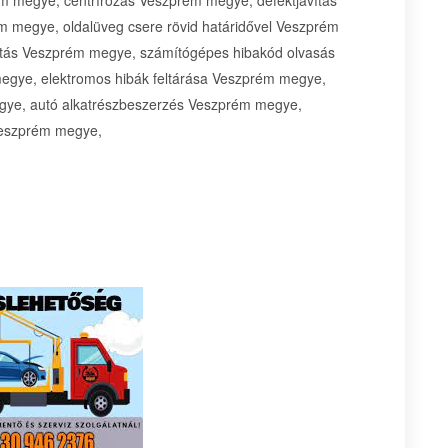
m megye, centrírozás Veszprém megye, defektjavítás
m megye, oldalüveg csere rövid határidővel Veszprém
ítás Veszprém megye, számítógépes hibakód olvasás
egye, elektromos hibák feltárása Veszprém megye,
gye, autó alkatrészbeszerzés Veszprém megye,
Veszprém megye,