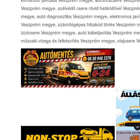
klímahűtő javítása Veszprém megye, abroncscsere Veszpré
Veszprém megye, szélvédő csere rövid határidővel Veszpré
megye, autó diagnosztika Veszprém megye, elektromos jav
Veszprém megye, számítógépes hibakód törlés Veszprém m
izzócsere Veszprém megye, autó kábeljavítás Veszprém me
műszaki vizsga és felkészítés Veszprém megye, olajcsere 