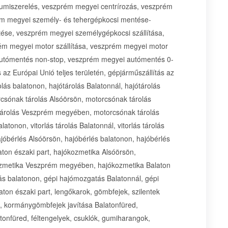
umiszerelés, veszprém megyei centrírozás, veszprém
m megyei személy- és tehergépkocsi mentése-
tése, veszprém megyei személygépkocsi szállítása,
rém megyei motor szállítása, veszprém megyei motor
utómentés non-stop, veszprém megyei autómentés 0-
z Európai Unió teljes területén, gépjárműszállítás az
olás balatonon, hajótárolás Balatonnál, hajótárolás
csónak tárolás Alsóörsön, motorcsónak tárolás
 tárolás Veszprém megyében, motorcsónak tárolás
latonon, vitorlás tárolás Balatonnál, vitorlás tárolás
jóbérlés Alsóörsön, hajóbérlés balatonon, hajóbérlés
ton északi part, hajókozmetika Alsóörsön,
kozmetika Veszprém megyében, hajókozmetika Balaton
ás balatonon, gépi hajómozgatás Balatonnál, gépi
n északi part, lengőkarok, gömbfejek, szilentek
k, kormánygömbfejek javítása Balatonfüred,
tonfüred, féltengelyek, csuklók, gumiharangok,