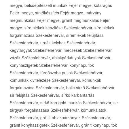
megye, belsőépítészeti munkák Fejér megye, kőfaragás
Fejér megye, sírkőkészítés Fejér megye, márvány
megmunkálás Fejér megye, gránit megmunkálás Fejér
megye, síremlékek készítése Székesfehérvár, síremlékek
forgalmazása Székesfehérvár, síremlékek felújítása
Székesfehérvár, urnák kelyhek Székesfehérvár,
kegytárgyak Székesfehérvár, mécsesek Székesfehérvár,
vázák Székesfehérvár, ablakpárkányok Székesfehérvár,
konyhaszigetek Székesfehérvár, konyhapultok
Székesfehérvár, fürdőszoba pultok Székesfehérvár,
kőmunkák kivitelezése Székesfehérvár, kőmunkák
forgalmazása Székesfehérvár, balla sírkő Székesfehérvár,
sír felújítás Székesfehérvár, sírkő karbantartás
Székesfehérvár, sírkő korrigáló munkák Székesfehérvár, sír
tárgyak forgalmazása Székesfehérvár, kőmunkálatok
Székesfehérvár, gránit ablakpárkányok Székesfehérvár,
gránit konyhaszigetek Székesfehérvár, gránit konyhapultok