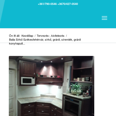
+361/790-0546
+3670/427-0540
Ön itt áll:
Kezdőlap
/
Tervezés-, kivitelezés
/
Balla Sírkő Székesfehérvár, sírkő, gránit, síremlék, gránit
konyhapult...