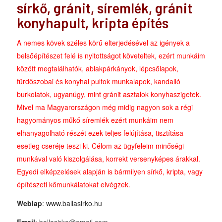
sírkő, gránit, síremlék, gránit
konyhapult, kripta építés
A nemes kövek széles körű elterjedésével az igények a
belsőépítészet felé is nyitottságot követeltek, ezért munkáim
között megtalálhatók, ablakpárkányok, lépcsőlapok,
fürdőszobai és konyhai pultok munkalapok, kandalló
burkolatok, ugyanúgy, mint gránit asztalok konyhaszigetek.
Mivel ma Magyarországon még midig nagyon sok a régi
hagyományos műkő síremlék ezért munkáim nem
elhanyagolható részét ezek teljes felújítása, tisztítása
esetleg cseréje teszi ki. Célom az ügyfeleim minőségi
munkával való kiszolgálása, korrekt versenyképes árakkal.
Egyedi elképzelések alapján is bármilyen sírkő, kripta, vagy
építészeti kőmunkálatokat elvégzek.
Weblap
:
www.ballasirko.hu
Email
: ballasirko@gmail.com