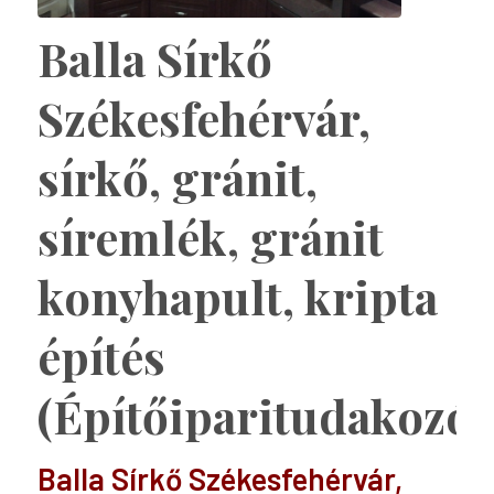
Balla Sírkő
Székesfehérvár,
sírkő, gránit,
síremlék, gránit
konyhapult, kripta
építés
(Építőiparitudakozó)
Balla Sírkő Székesfehérvár,