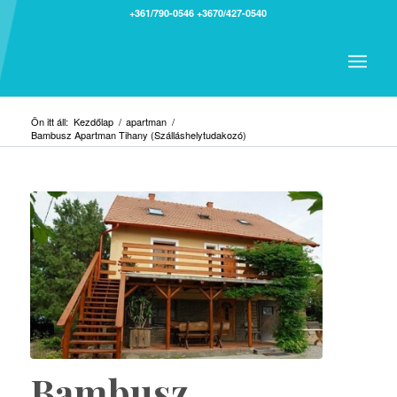
+361/790-0546
+3670/427-0540
Ön itt áll:
Kezdőlap
/
apartman
/
Bambusz Apartman Tihany (Szálláshelytudakozó)
Bambusz