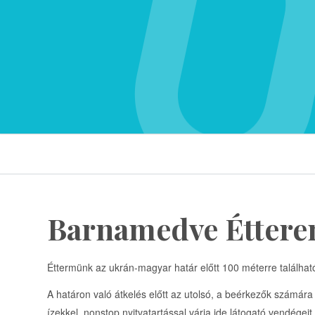
Barnamedve Étter
Éttermünk az ukrán-magyar határ előtt 100 méterre találhat
A határon való átkelés előtt az utolsó, a beérkezők számára
ízekkel, nonstop nyitvatartással várja ide látogató vendégeit.