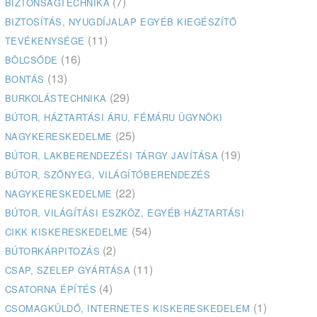
(7)
BIZTONSÁGTECHNIKA
BIZTOSÍTÁS, NYUGDÍJALAP EGYÉB KIEGÉSZÍTŐ
(11)
TEVÉKENYSÉGE
(16)
BÖLCSŐDE
(13)
BONTÁS
(29)
BURKOLÁSTECHNIKA
BÚTOR, HÁZTARTÁSI ÁRU, FÉMÁRU ÜGYNÖKI
(25)
NAGYKERESKEDELME
(19)
BÚTOR, LAKBERENDEZÉSI TÁRGY JAVÍTÁSA
BÚTOR, SZŐNYEG, VILÁGÍTÓBERENDEZÉS
(22)
NAGYKERESKEDELME
BÚTOR, VILÁGÍTÁSI ESZKÖZ, EGYÉB HÁZTARTÁSI
(54)
CIKK KISKERESKEDELME
(2)
BÚTORKÁRPITOZÁS
(11)
CSAP, SZELEP GYÁRTÁSA
(4)
CSATORNA ÉPÍTÉS
(1)
CSOMAGKÜLDŐ, INTERNETES KISKERESKEDELEM