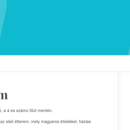
em
ó, a 4-es számú főút mentén.
 az első étterem, mely magyaros ételekkel, házias