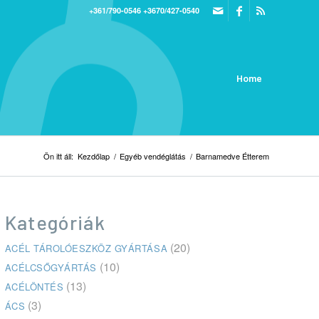
+361/790-0546
+3670/427-0540
Home
Ön itt áll:
Kezdőlap
/
Egyéb vendéglátás
/
Barnamedve Étterem
Kategóriák
(20)
ACÉL TÁROLÓESZKÖZ GYÁRTÁSA
(10)
ACÉLCSŐGYÁRTÁS
(13)
ACÉLÖNTÉS
(3)
ÁCS