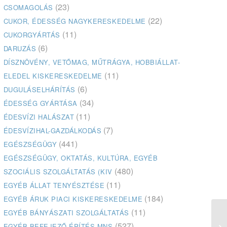
(23)
CSOMAGOLÁS
(22)
CUKOR, ÉDESSÉG NAGYKERESKEDELME
(11)
CUKORGYÁRTÁS
(6)
DARUZÁS
DÍSZNÖVÉNY, VETŐMAG, MŰTRÁGYA, HOBBIÁLLAT-
(11)
ELEDEL KISKERESKEDELME
(6)
DUGULÁSELHÁRÍTÁS
(34)
ÉDESSÉG GYÁRTÁSA
(11)
ÉDESVÍZI HALÁSZAT
(7)
ÉDESVÍZIHAL-GAZDÁLKODÁS
(441)
EGÉSZSÉGÜGY
EGÉSZSÉGÜGY, OKTATÁS, KULTÚRA, EGYÉB
(480)
SZOCIÁLIS SZOLGÁLTATÁS (KIV
(11)
EGYÉB ÁLLAT TENYÉSZTÉSE
(184)
EGYÉB ÁRUK PIACI KISKERESKEDELME
(11)
EGYÉB BÁNYÁSZATI SZOLGÁLTATÁS
Gö
(527)
EGYÉB BEFEJEZŐ ÉPÍTÉS MNS