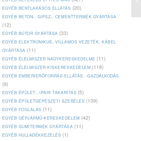
Ó
(20)
EGYÉB BENTLAKÁSOS ELLÁTÁS
EGYÉB BETON-, GIPSZ-, CEMENTTERMÉK GYÁRTÁSA
(12)
(33)
EGYÉB BÚTOR GYÁRTÁSA
EGYÉB ELEKTRONIKUS, VILLAMOS VEZETÉK, KÁBEL
(11)
GYÁRTÁSA
(11)
EGYÉB ÉLELMISZER NAGYKERESKEDELME
(118)
EGYÉB ÉLELMISZER-KISKERESKEDELEM
EGYÉB EMBERIERŐFORRÁS-ELLÁTÁS, -GAZDÁLKODÁS
(9)
(5)
EGYÉB ÉPÜLET-, IPARI TAKARÍTÁS
(139)
EGYÉB ÉPÜLETGÉPÉSZETI SZERELÉS
(11)
EGYÉB FOGLALÁS
(42)
EGYÉB GÉPJÁRMŰ-KERESKEDELEM
(11)
EGYÉB GUMITERMÉK GYÁRTÁSA
(1)
EGYÉB HULLADÉKKEZELÉS