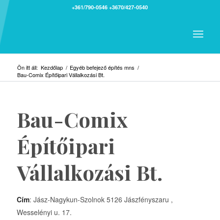
+361/790-0546
+3670/427-0540
Ön itt áll:
Kezdőlap
/
Egyéb befejező építés mns
/
Bau-Comix Építőipari Vállalkozási Bt.
Bau-Comix
Építőipari
Vállalkozási Bt.
Cím
: Jász-Nagykun-Szolnok 5126 Jászfényszaru ,
Wesselényi u. 17.