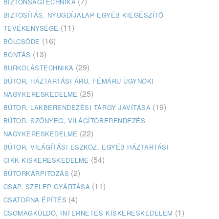
(7)
BIZTONSÁGTECHNIKA
BIZTOSÍTÁS, NYUGDÍJALAP EGYÉB KIEGÉSZÍTŐ
(11)
TEVÉKENYSÉGE
(16)
BÖLCSŐDE
(13)
BONTÁS
(29)
BURKOLÁSTECHNIKA
BÚTOR, HÁZTARTÁSI ÁRU, FÉMÁRU ÜGYNÖKI
(25)
NAGYKERESKEDELME
(19)
BÚTOR, LAKBERENDEZÉSI TÁRGY JAVÍTÁSA
BÚTOR, SZŐNYEG, VILÁGÍTÓBERENDEZÉS
(22)
NAGYKERESKEDELME
BÚTOR, VILÁGÍTÁSI ESZKÖZ, EGYÉB HÁZTARTÁSI
(54)
CIKK KISKERESKEDELME
(2)
BÚTORKÁRPITOZÁS
(11)
CSAP, SZELEP GYÁRTÁSA
(4)
CSATORNA ÉPÍTÉS
(1)
CSOMAGKÜLDŐ, INTERNETES KISKERESKEDELEM