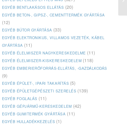
(20)
EGYÉB BENTLAKÁSOS ELLÁTÁS
EGYÉB BETON-, GIPSZ-, CEMENTTERMÉK GYÁRTÁSA
(12)
(33)
EGYÉB BÚTOR GYÁRTÁSA
EGYÉB ELEKTRONIKUS, VILLAMOS VEZETÉK, KÁBEL
(11)
GYÁRTÁSA
(11)
EGYÉB ÉLELMISZER NAGYKERESKEDELME
(118)
EGYÉB ÉLELMISZER-KISKERESKEDELEM
EGYÉB EMBERIERŐFORRÁS-ELLÁTÁS, -GAZDÁLKODÁS
(9)
(5)
EGYÉB ÉPÜLET-, IPARI TAKARÍTÁS
(139)
EGYÉB ÉPÜLETGÉPÉSZETI SZERELÉS
(11)
EGYÉB FOGLALÁS
(42)
EGYÉB GÉPJÁRMŰ-KERESKEDELEM
(11)
EGYÉB GUMITERMÉK GYÁRTÁSA
(1)
EGYÉB HULLADÉKKEZELÉS