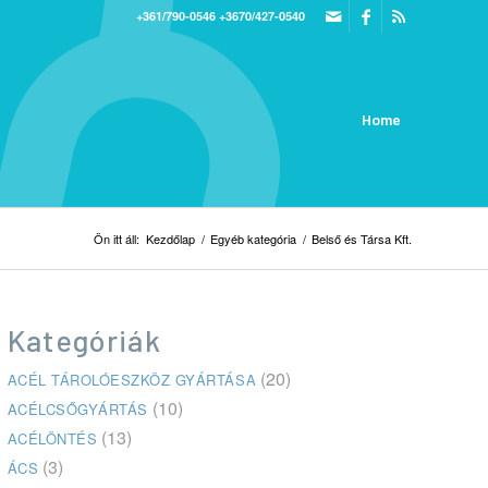
+361/790-0546
+3670/427-0540
Home
Ön itt áll:
Kezdőlap
/
Egyéb kategória
/
Belső és Társa Kft.
Kategóriák
(20)
ACÉL TÁROLÓESZKÖZ GYÁRTÁSA
(10)
ACÉLCSŐGYÁRTÁS
(13)
ACÉLÖNTÉS
(3)
ÁCS