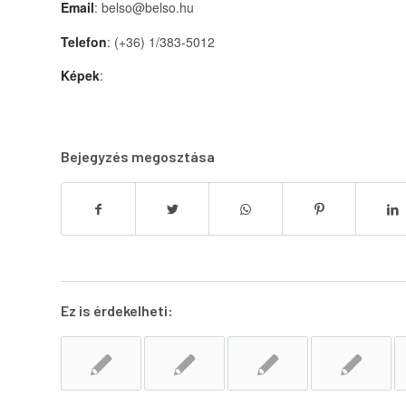
Email
: belso@belso.hu
Telefon
: (+36) 1/383-5012
Képek
:
Bejegyzés megosztása
Ez is érdekelheti: