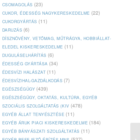
(23)
CSOMAGOLÁS
(22)
CUKOR, ÉDESSÉG NAGYKERESKEDELME
(11)
CUKORGYÁRTÁS
(6)
DARUZÁS
DÍSZNÖVÉNY, VETŐMAG, MŰTRÁGYA, HOBBIÁLLAT-
(11)
ELEDEL KISKERESKEDELME
(6)
DUGULÁSELHÁRÍTÁS
(34)
ÉDESSÉG GYÁRTÁSA
(11)
ÉDESVÍZI HALÁSZAT
(7)
ÉDESVÍZIHAL-GAZDÁLKODÁS
(439)
EGÉSZSÉGÜGY
EGÉSZSÉGÜGY, OKTATÁS, KULTÚRA, EGYÉB
(478)
SZOCIÁLIS SZOLGÁLTATÁS (KIV
(11)
EGYÉB ÁLLAT TENYÉSZTÉSE
(184)
EGYÉB ÁRUK PIACI KISKERESKEDELME
(11)
EGYÉB BÁNYÁSZATI SZOLGÁLTATÁS
(527)
EGYÉB BEFEJEZŐ ÉPÍTÉS MNS
Ór