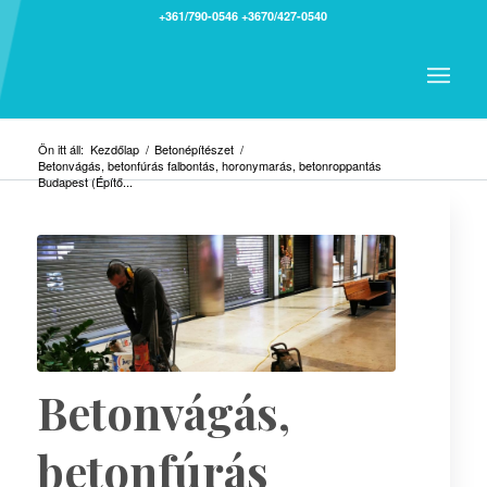
+361/790-0546
+3670/427-0540
Ön itt áll:
Kezdőlap
/
Betonépítészet
/
Betonvágás, betonfúrás falbontás, horonymarás, betonroppantás
Budapest (Építő...
Betonvágás,
betonfúrás