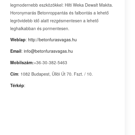
legmodernebb eszközökkel: Hilti Weka Dewalt Makita.
Horonymarás Betonroppantás és falbontás a lehető
legrövidebb idő alatt rezgésmentesen a lehető
leghalkabban és pormentesen.
Weblap
:
http://betonfurasvagas.hu
Email
:
info@betonfurasvagas.hu
Mobilszám:
+36-30-382-5463
Cím
: 1082 Budapest, Üllöi Út 70. Fszt. / 10.
Térkép
: