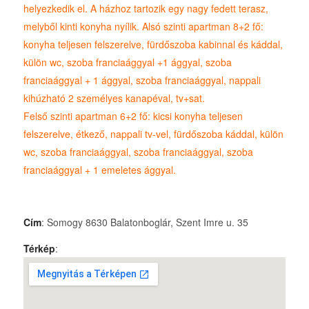
helyezkedik el. A házhoz tartozik egy nagy fedett terasz,
melyből kinti konyha nyílik. Alsó szinti apartman 8+2 fő:
konyha teljesen felszerelve, fürdőszoba kabinnal és káddal,
külön wc, szoba franciaággyal +1 ággyal, szoba
franciaággyal + 1 ággyal, szoba franciaággyal, nappali
kihúzható 2 személyes kanapéval, tv+sat.
Felső szinti apartman 6+2 fő: kicsi konyha teljesen
felszerelve, étkező, nappali tv-vel, fürdőszoba káddal, külön
wc, szoba franciaággyal, szoba franciaággyal, szoba
franciaággyal + 1 emeletes ággyal.
Cím
: Somogy 8630 Balatonboglár, Szent Imre u. 35
Térkép
: