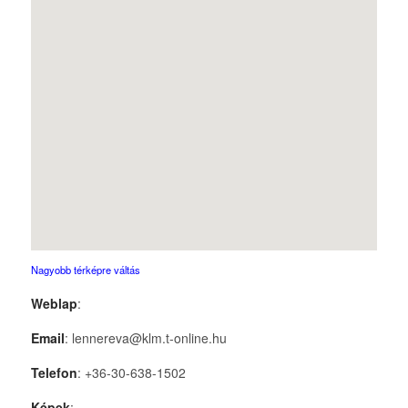
Nagyobb térképre váltás
Weblap
:
Email
: lennereva@klm.t-online.hu
Telefon
: +36-30-638-1502
Képek
: