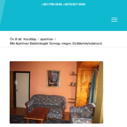
+361/790-0546
+3670/427-0540
Ön itt áll:
Kezdőlap
/
apartman
/
Bibi Apartman Balatonboglár Somogy megye (Szálláshelytudakozó)