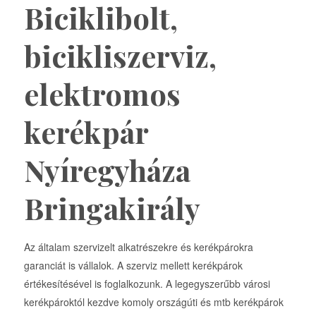
Biciklibolt,
bicikliszerviz,
elektromos
kerékpár
Nyíregyháza
Bringakirály
Az általam szervizelt alkatrészekre és kerékpárokra
garanciát is vállalok. A szerviz mellett kerékpárok
értékesítésével is foglalkozunk. A legegyszerűbb városi
kerékpároktól kezdve komoly országúti és mtb kerékpárok