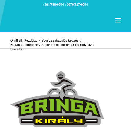
+361/790-0546
+3670/427-0540
Ön itt áll:
Kezdőlap
/
Sport, szabadidős képzés
/
Biciklibolt, bicikliszerviz, elektromos kerékpár Nyíregyháza
Bringakir...