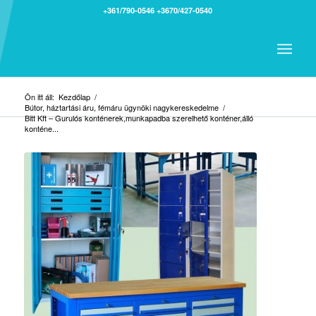
+361/790-0546
+3670/427-0540
Ön itt áll:
Kezdőlap
/
Bútor, háztartási áru, fémáru ügynöki nagykereskedelme
/
Bitt Kft – Gurulós konténerek,munkapadba szerelhető konténer,álló
konténe...