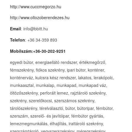
http://www.cuccmegorzo.hu
http://www.oltozoberendezes.hu
Email
: info@bbitt.hu
Telefon
: +36 34-359 893
Mobilszám:+36-30-202-9251
egyedi bútor, energiaellátó rendszer, értékmegőrző,
fémszekrény, fiókos szekrény, ipari bútor, konténer,
konténerváz, kulcsra kész rendszer, lakatos, lerakópolc,
munkaasztal, munkalap, munkapad, munkapad váz,
öltözőszekrény, perforált lemez, rajztároló szekrény,
szekrény, szerelőkocsi, szerszámos szekrény,
tárolószekrény, térelválasztó, bútor, bútoripar, fémbútor,
szerszám, szerelő- és javítóipar, fémbútor gyártás,
lemezmegmunkálás, élhajlítás, irattároló szekrény,
szerszámtároló, vegyszerszekrény, méregszekrény,