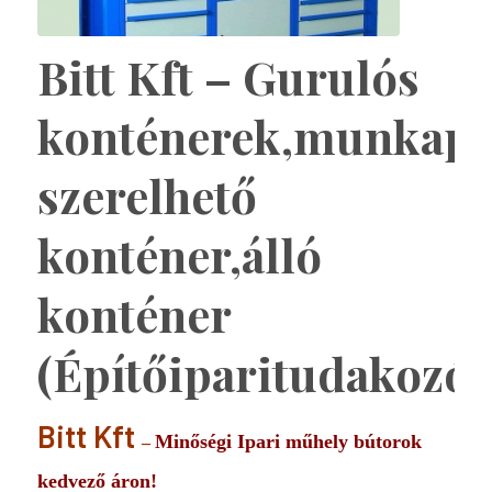
Bitt Kft – Gurulós
konténerek,munkap
szerelhető
konténer,álló
konténer
(Építőiparitudakozó)
Bitt Kft
Minőségi Ipari műhely bútorok
–
kedvező áron!