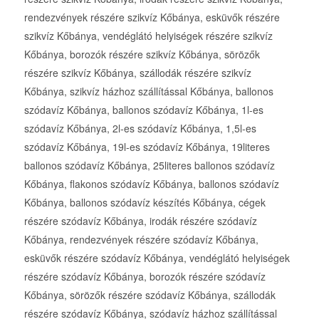
rendezvények részére szikvíz Kőbánya, esküvők részére
szikvíz Kőbánya, vendéglátó helyiségek részére szikvíz
Kőbánya, borozók részére szikvíz Kőbánya, sörözők
részére szikvíz Kőbánya, szállodák részére szikvíz
Kőbánya, szikvíz házhoz szállítással Kőbánya, ballonos
szódavíz Kőbánya, ballonos szódavíz Kőbánya, 1l-es
szódavíz Kőbánya, 2l-es szódavíz Kőbánya, 1,5l-es
szódavíz Kőbánya, 19l-es szódavíz Kőbánya, 19literes
ballonos szódavíz Kőbánya, 25literes ballonos szódavíz
Kőbánya, flakonos szódavíz Kőbánya, ballonos szódavíz
Kőbánya, ballonos szódavíz készítés Kőbánya, cégek
részére szódavíz Kőbánya, irodák részére szódavíz
Kőbánya, rendezvények részére szódavíz Kőbánya,
esküvők részére szódavíz Kőbánya, vendéglátó helyiségek
részére szódavíz Kőbánya, borozók részére szódavíz
Kőbánya, sörözők részére szódavíz Kőbánya, szállodák
részére szódavíz Kőbánya, szódavíz házhoz szállítással