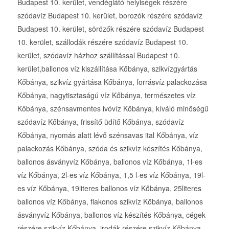
Budapest 10. kerület, vendéglátó helyiségek részére
szódavíz Budapest 10. kerület, borozók részére szódavíz
Budapest 10. kerület, sörözők részére szódavíz Budapest
10. kerület, szállodák részére szódavíz Budapest 10.
kerület, szódavíz házhoz szállítással Budapest 10.
kerület,ballonos víz kiszállítása Kőbánya, szikvízgyártás
Kőbánya, szikvíz gyártása Kőbánya, forrásvíz palackozása
Kőbánya, nagytisztaságú víz Kőbánya, természetes víz
Kőbánya, szénsavmentes ivóvíz Kőbánya, kíváló minőségű
szódavíz Kőbánya, frissítő üdítő Kőbánya, szódavíz
Kőbánya, nyomás alatt lévő szénsavas ital Kőbánya, víz
palackozás Kőbánya, szóda és szikvíz készítés Kőbánya,
ballonos ásványvíz Kőbánya, ballonos víz Kőbánya, 1l-es
víz Kőbánya, 2l-es víz Kőbánya, 1,5 l-es víz Kőbánya, 19l-
es víz Kőbánya, 19literes ballonos víz Kőbánya, 25literes
ballonos víz Kőbánya, flakonos szikvíz Kőbánya, ballonos
ásványvíz Kőbánya, ballonos víz készítés Kőbánya, cégek
részére szikvíz Kőbánya, irodák részére szikvíz Kőbánya,