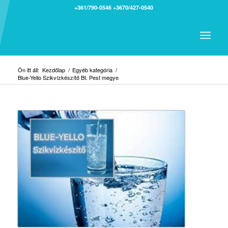
+361/790-0546
+3670/427-0540
Ön itt áll:
Kezdőlap
/
Egyéb kategória
/
Blue-Yello Szikvízkészítő Bt. Pest megye