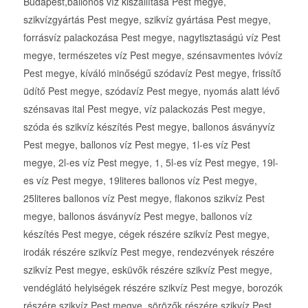
Budapest,ballonos víz kiszállítása Pest megye,
szikvízgyártás Pest megye, szikvíz gyártása Pest megye,
forrásvíz palackozása Pest megye, nagytisztaságú víz Pest
megye, természetes víz Pest megye, szénsavmentes ivóvíz
Pest megye, kíváló minőségű szódavíz Pest megye, frissítő
üdítő Pest megye, szódavíz Pest megye, nyomás alatt lévő
szénsavas ital Pest megye, víz palackozás Pest megye,
szóda és szikvíz készítés Pest megye, ballonos ásványvíz
Pest megye, ballonos víz Pest megye, 1l-es víz Pest
megye, 2l-es víz Pest megye, 1, 5l-es víz Pest megye, 19l-
es víz Pest megye, 19literes ballonos víz Pest megye,
25literes ballonos víz Pest megye, flakonos szikvíz Pest
megye, ballonos ásványvíz Pest megye, ballonos víz
készítés Pest megye, cégek részére szikvíz Pest megye,
irodák részére szikvíz Pest megye, rendezvények részére
szikvíz Pest megye, esküvők részére szikvíz Pest megye,
vendéglátó helyiségek részére szikvíz Pest megye, borozók
részére szikvíz Pest megye, sörözők részére szikvíz Pest