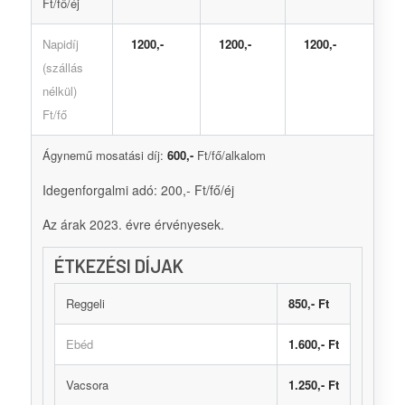
Ft/fő/éj
Napidíj
1200,-
1200,-
1200,-
(szállás
nélkül)
Ft/fő
Ágynemű mosatási díj:
600,-
Ft/fő/alkalom
Idegenforgalmi adó: 200,- Ft/fő/éj
Az árak 2023. évre érvényesek.
ÉTKEZÉSI DÍJAK
Reggeli
850,- Ft
Ebéd
1.600,- Ft
Vacsora
1.250,- Ft