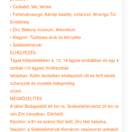
• Csókakő: Vár, Vértes
• Fehérvárcsurgó: Károlyi kastély, víztározó, Amerigo Tot
Emlékhely
• Zirc: Bakony múzeum, Arborétum
• Kisgyón: Tűzköves-árok és környéke
• Székesfehérvár
ELHELYEZÉS
Tágas kőépületekben 4, 12, 14 ágyas szobákban és egy 4
szobás (10 ágyas) fürdőszobás
faházban. Külön épületben elválasztott női és férfi vécék,
zuhanyzók és mosdók hidegmeleg
vízzel.
MEGKÖZELÍTÉS
A tábor Budapesttől 85 km-re, Székesfehérvártól 25 km-re
van Zirc irányában. Elérhető:
Közúton: a 81-es számú főút felől, Zirc felé haladva,
Vasúton: a Székesfehérvár-Komárom vasútvonal csókakői