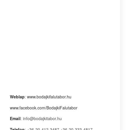
Weblap
:
www.bodajkifalutabor.hu
www.facebook.com/BodajkiFalutabor
Email
: info@bodajkitabor.hu
Telefon
: +36-20-412-3487 +36-20-333-4817