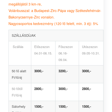
megállójától 3 km-re,
Volánbusszal: a Budapest-Zirc-Pápa vagy Székesfehérvár-
Bakonycsernye-Zirc vonalon.
Nagycsoportos kedvezmény (120 fő felett, min. 3 éj): 5%
SZÁLLÁSDÍJAK
Szállás
Előszezon
Főszezon
Utószezon
04.01-06.15.
06.16-
09.05-10.31.
09.04.
50 fő alatt
3000,-
3200,-
3000,-
Ft/fő/éj
50 főtől
2800,-
3000,-
2800,-
Ft/fő/éj
Sátorhely
1500,-
1500,-
1500,-