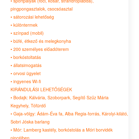
• sportpályák (foci, kosár, strandröplabda),
pingpongasztalok, csocsóasztal
• sátorozási lehetőség
• különtermek
• színpad (mobil)
• büfé, étkező és melegkonyha
• 200 személyes előadóterem
• borkóstoltatás
• állatsimogatás
• orvosi ügyelet
• ingyenes Wi-fi
KIRÁNDULÁSI LEHETŐSÉGEK
• Bodajk: Kálvária, Szoborpark, Segítő Szűz Mária
Kegyhely, Tófürdő
• Gaja-völgy: Ádám-Éva fa, Alba Regia-forrás, Károlyi-kilátó,
Sobri Jóska barlang
• Mór: Lamberg kastély, borkóstolás a Móri borvidék
pincéiben