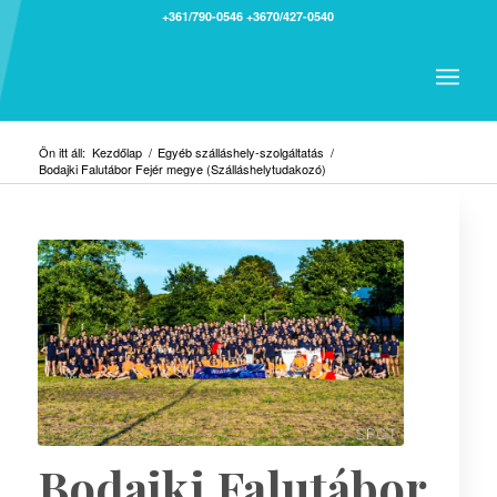
+361/790-0546
+3670/427-0540
Ön itt áll:
Kezdőlap
/
Egyéb szálláshely-szolgáltatás
/
Bodajki Falutábor Fejér megye (Szálláshelytudakozó)
Bodajki Falutábor