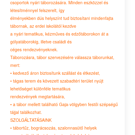
csoportok nyári táborozására. Minden eszközzel és
létesítménnyel felszerelt, így
élményekben dús helyszínt tud biztosítani mindenfajta
tábornak, az erdei iskolától kezdve
a nyári tematikus, kézműves és edzőtáborokon át a
gólyatáborokig, illetve családi és
céges rendezvényeknek.
Táborozásra, tábor szervezésére válassza táborunkat,
mert:
• kedvező áron biztosítunk szállást és étkezést,
• tágas terem és kövezett szabadtéri terület nyújt
lehetőséget különféle tematikus
rendezvények megtartására,
• a tábor mellett található Gaja-völgyben festői szépségű
tájjal találkozhat.
SZOLGÁLTATÁSAINK
• tábortűz, bográcsozás, szalonnasütő helyek