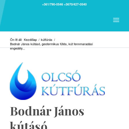
+361/790-0546
+3670/427-0540
Ön itt áll:
Kezdőlap
/
kútfúrás
/
Bodnár János kútásó, geotermikus fűtés, kút fennmaradási
engedély...
Bodnár János
kútásó,