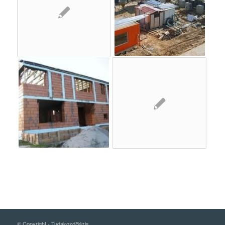
© Copyright -
TudakozóBázis