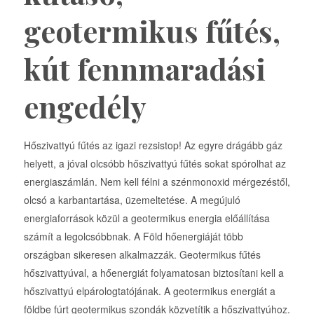
geotermikus fűtés,
kút fennmaradási
engedély
Hőszivattyú fűtés az igazi rezsistop! Az egyre drágább gáz
helyett, a jóval olcsóbb hőszivattyú fűtés sokat spórolhat az
energiaszámlán. Nem kell félni a szénmonoxid mérgezéstől,
olcsó a karbantartása, üzemeltetése. A megújuló
energiaforrások közül a geotermikus energia előállítása
számít a legolcsóbbnak. A Föld hőenergiáját több
országban sikeresen alkalmazzák. Geotermikus fűtés
hőszivattyúval, a hőenergiát folyamatosan biztosítani kell a
hőszivattyú elpárologtatójának. A geotermikus energiát a
földbe fúrt geotermikus szondák közvetítik a hőszivattyúhoz.