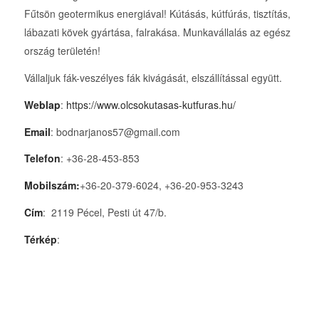
Fűtsön geotermikus energiával! Kútásás, kútfúrás, tisztítás,
lábazati kövek gyártása, falrakása. Munkavállalás az egész
ország területén!
Vállaljuk fák-veszélyes fák kivágását, elszállítással együtt.
Weblap
:
https://www.olcsokutasas-kutfuras.hu/
Email
: bodnarjanos57@gmail.com
Telefon
: +36-28-453-853
Mobilszám:
+36-20-379-6024, +36-20-953-3243
Cím
: 2119 Pécel, Pesti út 47/b.
Térkép
: