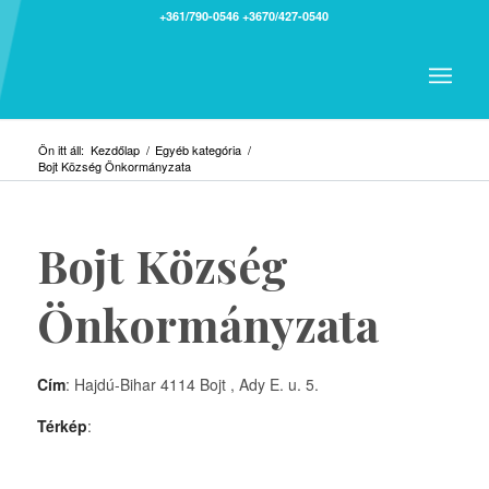
+361/790-0546
+3670/427-0540
Ön itt áll:
Kezdőlap
/
Egyéb kategória
/
Bojt Község Önkormányzata
Bojt Község
Önkormányzata
Cím
: Hajdú-Bihar 4114 Bojt , Ady E. u. 5.
Térkép
: