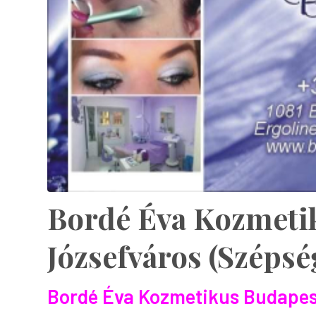
Bordé Éva Kozmeti
Józsefváros (Széps
Bordé Éva Kozmetikus Budapes