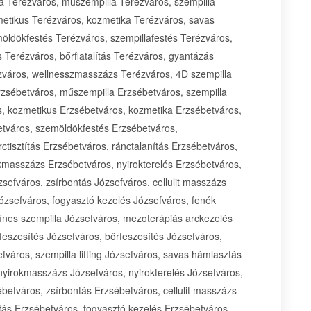
la Terézváros, műszempilla Terézváros, szempilla
metikus Terézváros, kozmetika Terézváros, savas
ldökfestés Terézváros, szempillafestés Terézváros,
s Terézváros, bőrfiatalítás Terézváros, gyantázás
zváros, wellnesszmasszázs Terézváros, 4D szempilla
rzsébetváros, műszempilla Erzsébetváros, szempilla
s, kozmetikus Erzsébetváros, kozmetika Erzsébetváros,
tváros, szemöldökfestés Erzsébetváros,
ctisztítás Erzsébetváros, ránctalanítás Erzsébetváros,
okmasszázs Erzsébetváros, nyirokterelés Erzsébetváros,
sefváros, zsírbontás Józsefváros, cellulit masszázs
ózsefváros, fogyasztó kezelés Józsefváros, fenék
ínes szempilla Józsefváros, mezoterápiás arckezelés
feszesítés Józsefváros, bőrfeszesítés Józsefváros,
város, szempilla lifting Józsefváros, savas hámlasztás
yirokmasszázs Józsefváros, nyirokterelés Józsefváros,
betváros, zsírbontás Erzsébetváros, cellulit masszázs
ás Erzsébetváros, fogyasztó kezelés Erzsébetváros,