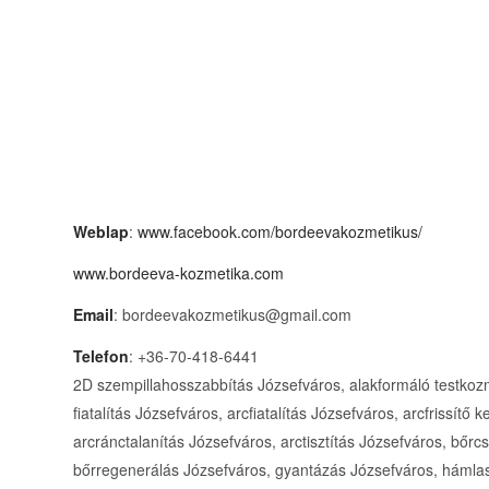
Weblap
:
www.facebook.com/bordeevakozmetikus/
www.bordeeva-kozmetika.com
Email
: bordeevakozmetikus@gmail.com
Telefon
: +36-70-418-6441
2D szempillahosszabbítás Józsefváros, alakformáló testkoz
fiatalítás Józsefváros, arcfiatalítás Józsefváros, arcfrissítő
arcránctalanítás Józsefváros, arctisztítás Józsefváros, bőrcs
bőrregenerálás Józsefváros, gyantázás Józsefváros, hámlas