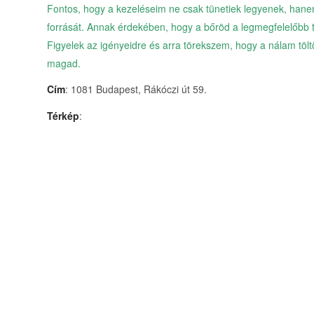
Fontos, hogy a kezeléseim ne csak tünetiek legyenek, han
forrását. Annak érdekében, hogy a bőröd a legmegfelelőbb 
Figyelek az igényeidre és arra törekszem, hogy a nálam töltöt
magad.
Cím
: 1081 Budapest, Rákóczi út 59.
Térkép
: