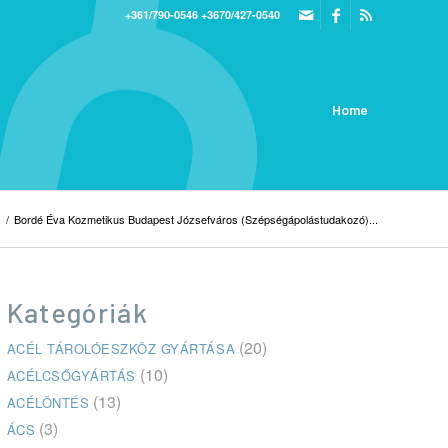
+361/790-0546
+3670/427-0540
Home
/
Bordé Éva Kozmetikus Budapest Józsefváros (Szépségápolástudakozó)...
Kategóriák
(20)
ACÉL TÁROLÓESZKÖZ GYÁRTÁSA
(10)
ACÉLCSŐGYÁRTÁS
(13)
ACÉLÖNTÉS
(3)
ÁCS