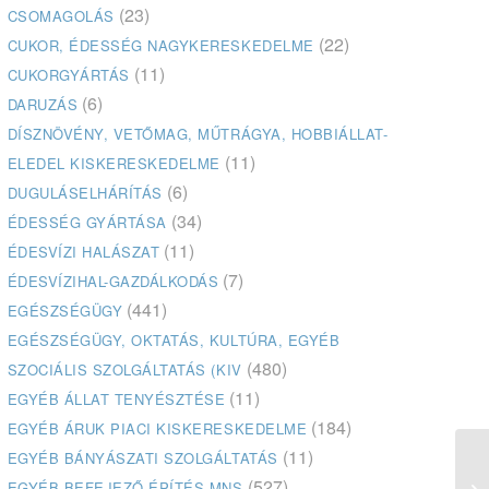
(23)
CSOMAGOLÁS
(22)
CUKOR, ÉDESSÉG NAGYKERESKEDELME
(11)
CUKORGYÁRTÁS
(6)
DARUZÁS
DÍSZNÖVÉNY, VETŐMAG, MŰTRÁGYA, HOBBIÁLLAT-
(11)
ELEDEL KISKERESKEDELME
(6)
DUGULÁSELHÁRÍTÁS
(34)
ÉDESSÉG GYÁRTÁSA
(11)
ÉDESVÍZI HALÁSZAT
(7)
ÉDESVÍZIHAL-GAZDÁLKODÁS
(441)
EGÉSZSÉGÜGY
EGÉSZSÉGÜGY, OKTATÁS, KULTÚRA, EGYÉB
(480)
SZOCIÁLIS SZOLGÁLTATÁS (KIV
(11)
EGYÉB ÁLLAT TENYÉSZTÉSE
(184)
EGYÉB ÁRUK PIACI KISKERESKEDELME
(11)
EGYÉB BÁNYÁSZATI SZOLGÁLTATÁS
(527)
EGYÉB BEFEJEZŐ ÉPÍTÉS MNS