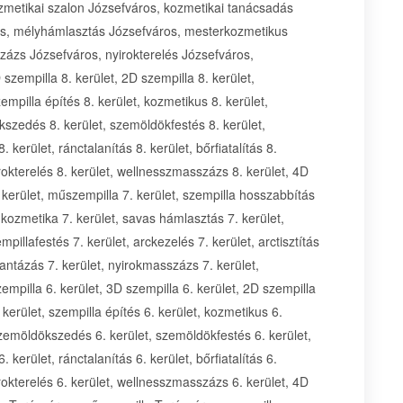
zmetikai szalon Józsefváros, kozmetikai tanácsadás
os, mélyhámlasztás Józsefváros, mesterkozmetikus
zázs Józsefváros, nyirokterelés Józsefváros,
zempilla 8. kerület, 2D szempilla 8. kerület,
empilla építés 8. kerület, kozmetikus 8. kerület,
kszedés 8. kerület, szemöldökfestés 8. kerület,
. kerület, ránctalanítás 8. kerület, bőrfiatalítás 8.
rokterelés 8. kerület, wellnesszmasszázs 8. kerület, 4D
. kerület, műszempilla 7. kerület, szempilla hosszabbítás
, kozmetika 7. kerület, savas hámlasztás 7. kerület,
illafestés 7. kerület, arckezelés 7. kerület, arctisztítás
 gyantázás 7. kerület, nyirokmasszázs 7. kerület,
empilla 6. kerület, 3D szempilla 6. kerület, 2D szempilla
 kerület, szempilla építés 6. kerület, kozmetikus 6.
szemöldökszedés 6. kerület, szemöldökfestés 6. kerület,
. kerület, ránctalanítás 6. kerület, bőrfiatalítás 6.
rokterelés 6. kerület, wellnesszmasszázs 6. kerület, 4D