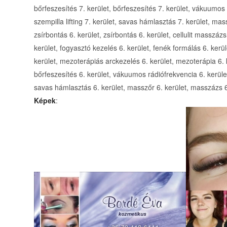
bőrfeszesítés 7. kerület, bőrfeszesítés 7. kerület, vákuumos r
szempilla lifting 7. kerület, savas hámlasztás 7. kerület, mas
zsírbontás 6. kerület, zsírbontás 6. kerület, cellulit masszáz
kerület, fogyasztó kezelés 6. kerület, fenék formálás 6. kerü
kerület, mezoterápiás arckezelés 6. kerület, mezoterápia 6. k
bőrfeszesítés 6. kerület, vákuumos rádiófrekvencia 6. kerület, 
savas hámlasztás 6. kerület, masszőr 6. kerület, masszázs 6
Képek
: