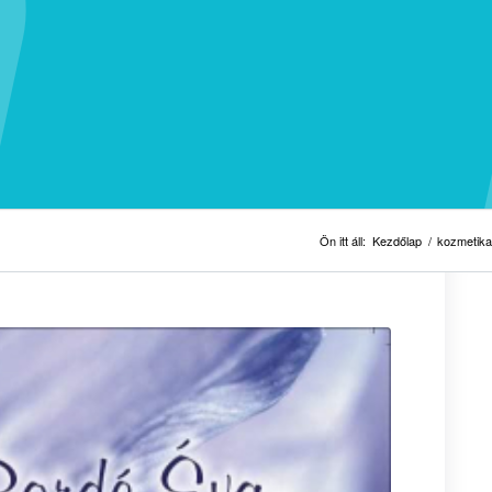
Ön itt áll:
Kezdőlap
/
kozmetika