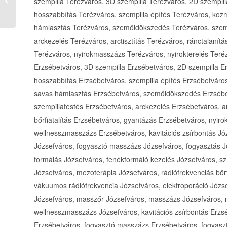
szempilla Terézváros, 3D szempilla Terézváros, 2D szempil
(Szépségápolástudakozó)
hosszabbítás Terézváros, szempilla építés Terézváros, koz
hámlasztás Terézváros, szemöldökszedés Terézváros, szemö
arckezelés Terézváros, arctisztítás Terézváros, ránctalanítá
Terézváros, nyirokmasszázs Terézváros, nyirokterelés Teré
Erzsébetváros, 3D szempilla Erzsébetváros, 2D szempilla E
hosszabbítás Erzsébetváros, szempilla építés Erzsébetváro
savas hámlasztás Erzsébetváros, szemöldökszedés Erzsébe
szempillafestés Erzsébetváros, arckezelés Erzsébetváros, ar
bőrfiatalítás Erzsébetváros, gyantázás Erzsébetváros, nyir
wellnesszmasszázs Erzsébetváros, kavitációs zsírbontás Józ
Józsefváros, fogyasztó masszázs Józsefváros, fogyasztás J
formálás Józsefváros, fenékformáló kezelés Józsefváros, sz
Józsefváros, mezoterápia Józsefváros, rádiófrekvenciás bőr
vákuumos rádiófrekvencia Józsefváros, elektroporáció József
Józsefváros, masszőr Józsefváros, masszázs Józsefváros, n
wellnesszmasszázs Józsefváros, kavitációs zsírbontás Erzsé
Erzsébetváros, fogyasztó masszázs Erzsébetváros, fogyaszt