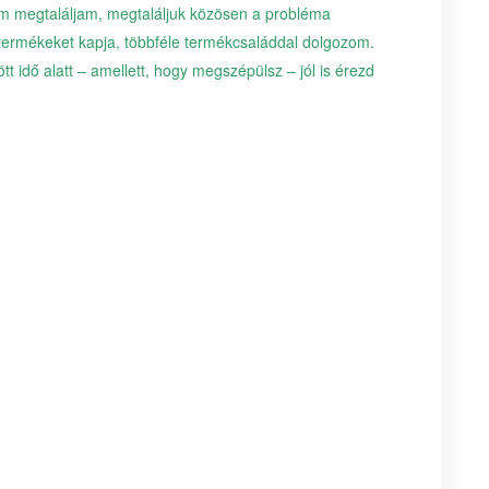
em megtaláljam, megtaláljuk közösen a probléma
termékeket kapja, többféle termékcsaláddal dolgozom.
t idő alatt – amellett, hogy megszépülsz – jól is érezd