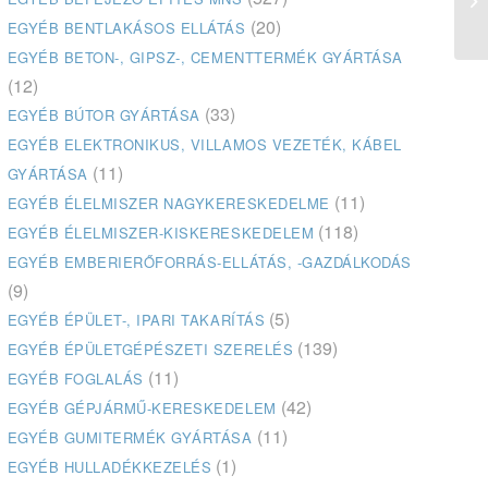
(20)
EGYÉB BENTLAKÁSOS ELLÁTÁS
EGYÉB BETON-, GIPSZ-, CEMENTTERMÉK GYÁRTÁSA
(12)
(33)
EGYÉB BÚTOR GYÁRTÁSA
EGYÉB ELEKTRONIKUS, VILLAMOS VEZETÉK, KÁBEL
(11)
GYÁRTÁSA
(11)
EGYÉB ÉLELMISZER NAGYKERESKEDELME
(118)
EGYÉB ÉLELMISZER-KISKERESKEDELEM
EGYÉB EMBERIERŐFORRÁS-ELLÁTÁS, -GAZDÁLKODÁS
(9)
(5)
EGYÉB ÉPÜLET-, IPARI TAKARÍTÁS
(139)
EGYÉB ÉPÜLETGÉPÉSZETI SZERELÉS
(11)
EGYÉB FOGLALÁS
(42)
EGYÉB GÉPJÁRMŰ-KERESKEDELEM
(11)
EGYÉB GUMITERMÉK GYÁRTÁSA
(1)
EGYÉB HULLADÉKKEZELÉS