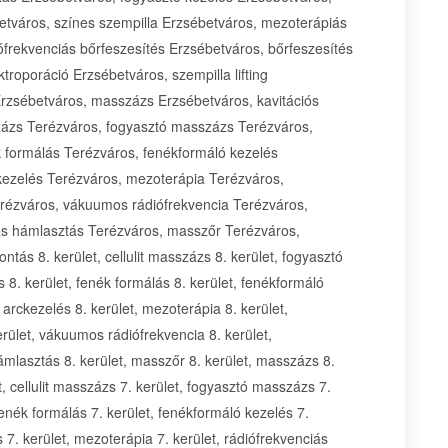
etváros, színes szempilla Erzsébetváros, mezoterápiás
frekvenciás bőrfeszesítés Erzsébetváros, bőrfeszesítés
roporáció Erzsébetváros, szempilla lifting
rzsébetváros, masszázs Erzsébetváros, kavitációs
százs Terézváros, fogyasztó masszázs Terézváros,
k formálás Terézváros, fenékformáló kezelés
kezelés Terézváros, mezoterápia Terézváros,
erézváros, vákuumos rádiófrekvencia Terézváros,
avas hámlasztás Terézváros, masszőr Terézváros,
ntás 8. kerület, cellulit masszázs 8. kerület, fogyasztó
 8. kerület, fenék formálás 8. kerület, fenékformáló
 arckezelés 8. kerület, mezoterápia 8. kerület,
erület, vákuumos rádiófrekvencia 8. kerület,
 hámlasztás 8. kerület, masszőr 8. kerület, masszázs 8.
et, cellulit masszázs 7. kerület, fogyasztó masszázs 7.
 fenék formálás 7. kerület, fenékformáló kezelés 7.
 7. kerület, mezoterápia 7. kerület, rádiófrekvenciás