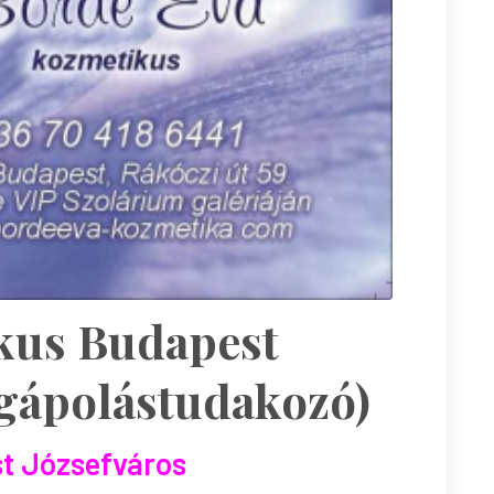
kus Budapest
égápolástudakozó)
t Józsefváros