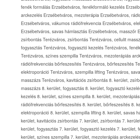
fenék formálás Erzsébetváros, fenékformáló kezelés Erzséb
arckezelés Erzsébetváros, mezoterápia Erzsébetváros, rádió
Erzsébetváros, vákumos rádiófrekvencia Erzsébetváros, elekt
Erzsébetváros, savas hámlasztás Erzsébetváros, masszőr E
zsírbontás Terézváros, zsírbontás Terézváros, cellulit mas
fogyasztás Terézváros, fogyasztó kezelés Terézváros, fené
Terézváros, színes szempilla Terézváros, mezoterápiás arc
rádiófrekvenciás bőrfeszesítés Terézváros, bőrfeszesítés T
elektroporáció Terézváros, szempilla lifting Terézváros, s
masszázs Terézváros, kavitációs zsírbontás 8. kerület, zsírbo
masszázs 8. kerület, fogyasztás 8. kerület, fogyasztó kezelés
kezelés 8. kerület, színes szempilla 8. kerület, mezoterápiás
rádiófrekvenciás bőrfeszesítés 8. kerület, bőrfeszesítés 8. k
elektroporáció 8. kerület, szempilla lifting 8. kerület, savas
kerület, kavitációs zsírbontás 7. kerület, zsírbontás 7. kerül
kerület, fogyasztás 7. kerület, fogyasztó kezelés 7. kerület,
kerület, színes szempilla 7. kerület, mezoterápiás arckezelés