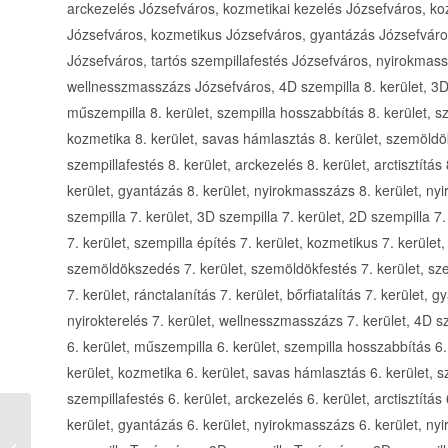
arckezelés Józsefváros, kozmetikai kezelés Józsefváros, ko
Józsefváros, kozmetikus Józsefváros, gyantázás Józsefvár
Józsefváros, tartós szempillafestés Józsefváros, nyirokmass
wellnesszmasszázs Józsefváros, 4D szempilla 8. kerület, 3D s
műszempilla 8. kerület, szempilla hosszabbítás 8. kerület, sz
kozmetika 8. kerület, savas hámlasztás 8. kerület, szemöldö
szempillafestés 8. kerület, arckezelés 8. kerület, arctisztítás 8
kerület, gyantázás 8. kerület, nyirokmasszázs 8. kerület, nyi
szempilla 7. kerület, 3D szempilla 7. kerület, 2D szempilla 7
7. kerület, szempilla építés 7. kerület, kozmetikus 7. kerület
szemöldökszedés 7. kerület, szemöldökfestés 7. kerület, szemp
7. kerület, ránctalanítás 7. kerület, bőrfiatalítás 7. kerület,
nyirokterelés 7. kerület, wellnesszmasszázs 7. kerület, 4D sz
6. kerület, műszempilla 6. kerület, szempilla hosszabbítás 6.
kerület, kozmetika 6. kerület, savas hámlasztás 6. kerület, 
szempillafestés 6. kerület, arckezelés 6. kerület, arctisztítás 6
kerület, gyantázás 6. kerület, nyirokmasszázs 6. kerület, nyi
AMIRA Szépségszalon