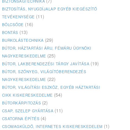
(7)
BIZTONSÁGTECHNIKA
BIZTOSÍTÁS, NYUGDÍJALAP EGYÉB KIEGÉSZÍTŐ
(11)
TEVÉKENYSÉGE
(16)
BÖLCSŐDE
(13)
BONTÁS
(29)
BURKOLÁSTECHNIKA
BÚTOR, HÁZTARTÁSI ÁRU, FÉMÁRU ÜGYNÖKI
(25)
NAGYKERESKEDELME
(19)
BÚTOR, LAKBERENDEZÉSI TÁRGY JAVÍTÁSA
BÚTOR, SZŐNYEG, VILÁGÍTÓBERENDEZÉS
(22)
NAGYKERESKEDELME
BÚTOR, VILÁGÍTÁSI ESZKÖZ, EGYÉB HÁZTARTÁSI
(54)
CIKK KISKERESKEDELME
(2)
BÚTORKÁRPITOZÁS
(11)
CSAP, SZELEP GYÁRTÁSA
(4)
CSATORNA ÉPÍTÉS
(1)
CSOMAGKÜLDŐ, INTERNETES KISKERESKEDELEM