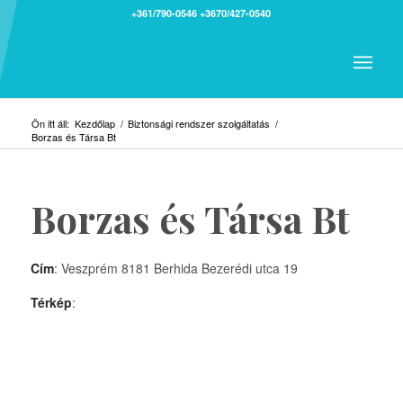
+361/790-0546
+3670/427-0540
Ön itt áll:
Kezdőlap
/
Biztonsági rendszer szolgáltatás
/
Borzas és Társa Bt
Borzas és Társa Bt
Cím
: Veszprém 8181 Berhida Bezerédi utca 19
Térkép
: