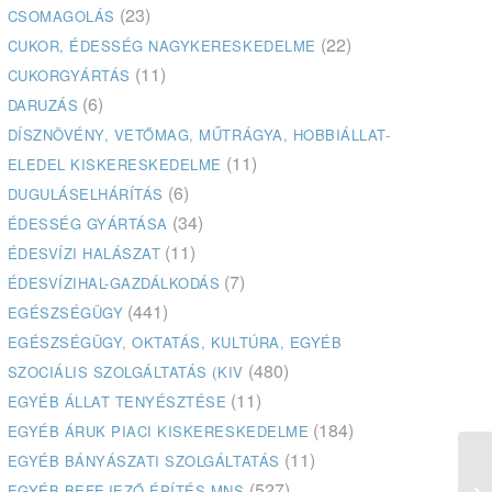
(23)
CSOMAGOLÁS
(22)
CUKOR, ÉDESSÉG NAGYKERESKEDELME
(11)
CUKORGYÁRTÁS
(6)
DARUZÁS
DÍSZNÖVÉNY, VETŐMAG, MŰTRÁGYA, HOBBIÁLLAT-
(11)
ELEDEL KISKERESKEDELME
(6)
DUGULÁSELHÁRÍTÁS
(34)
ÉDESSÉG GYÁRTÁSA
(11)
ÉDESVÍZI HALÁSZAT
(7)
ÉDESVÍZIHAL-GAZDÁLKODÁS
(441)
EGÉSZSÉGÜGY
EGÉSZSÉGÜGY, OKTATÁS, KULTÚRA, EGYÉB
(480)
SZOCIÁLIS SZOLGÁLTATÁS (KIV
(11)
EGYÉB ÁLLAT TENYÉSZTÉSE
(184)
EGYÉB ÁRUK PIACI KISKERESKEDELME
(11)
EGYÉB BÁNYÁSZATI SZOLGÁLTATÁS
Ma
(527)
EGYÉB BEFEJEZŐ ÉPÍTÉS MNS