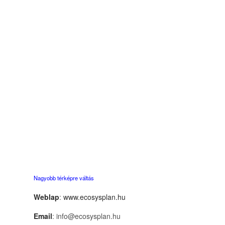
Nagyobb térképre váltás
Weblap
:
www.ecosysplan.hu
Email
: info@ecosysplan.hu