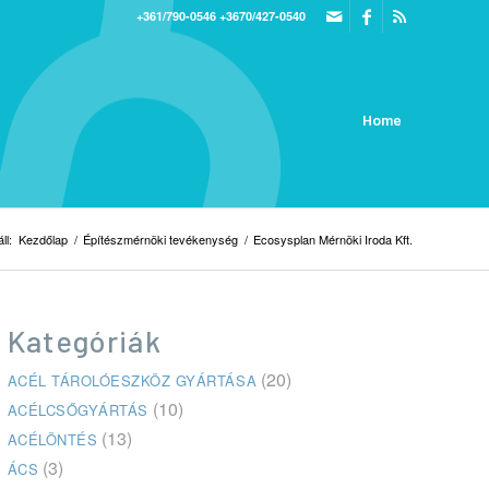
+361/790-0546
+3670/427-0540
Home
ll:
Kezdőlap
/
Építészmérnöki tevékenység
/
Ecosysplan Mérnöki Iroda Kft.
Kategóriák
(20)
ACÉL TÁROLÓESZKÖZ GYÁRTÁSA
(10)
ACÉLCSŐGYÁRTÁS
(13)
ACÉLÖNTÉS
(3)
ÁCS