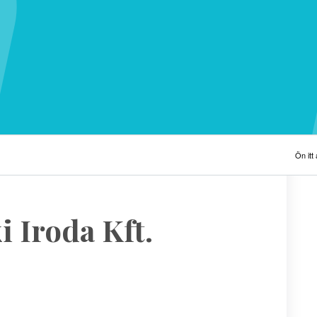
Ön itt á
 Iroda Kft.