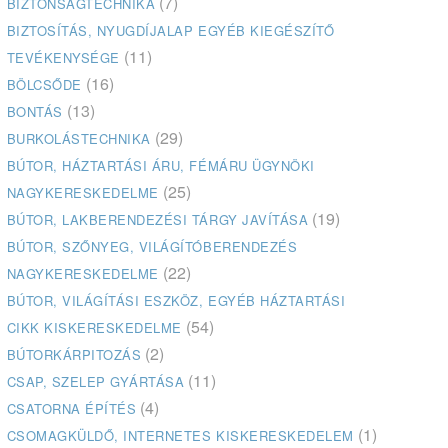
(7)
BIZTONSÁGTECHNIKA
BIZTOSÍTÁS, NYUGDÍJALAP EGYÉB KIEGÉSZÍTŐ
(11)
TEVÉKENYSÉGE
(16)
BÖLCSŐDE
(13)
BONTÁS
(29)
BURKOLÁSTECHNIKA
BÚTOR, HÁZTARTÁSI ÁRU, FÉMÁRU ÜGYNÖKI
(25)
NAGYKERESKEDELME
(19)
BÚTOR, LAKBERENDEZÉSI TÁRGY JAVÍTÁSA
BÚTOR, SZŐNYEG, VILÁGÍTÓBERENDEZÉS
(22)
NAGYKERESKEDELME
BÚTOR, VILÁGÍTÁSI ESZKÖZ, EGYÉB HÁZTARTÁSI
(54)
CIKK KISKERESKEDELME
(2)
BÚTORKÁRPITOZÁS
(11)
CSAP, SZELEP GYÁRTÁSA
(4)
CSATORNA ÉPÍTÉS
(1)
CSOMAGKÜLDŐ, INTERNETES KISKERESKEDELEM