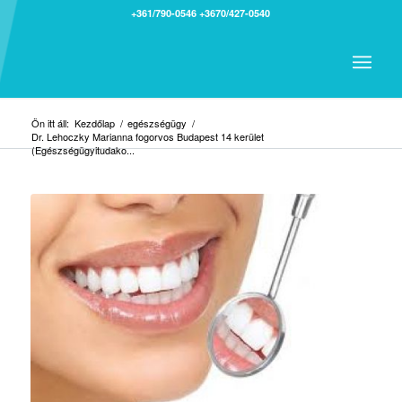
+361/790-0546
+3670/427-0540
Ön itt áll:
Kezdőlap
/
egészségügy
/
Dr. Lehoczky Marianna fogorvos Budapest 14 kerület
(Egészségügyitudako...