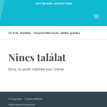
+361/790-0546
+3670/427-0540
Ön itt áll:
Kezdőlap
/
Központi fűtési kazán, radiátor gyártása
Nincs találat
Sorry, no posts matched your criteria
© Copyright -
TudakozóBázis
Adatvédelmi irányelvek