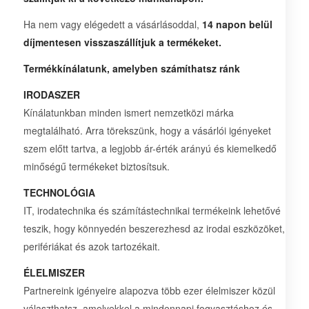
Ha nem vagy elégedett a vásárlásoddal,
14 napon belül
díjmentesen visszaszállítjuk a termékeket.
Termékkínálatunk, amelyben számíthatsz ránk
IRODASZER
Kínálatunkban minden ismert nemzetközi márka
megtalálható. Arra törekszünk, hogy a vásárlói igényeket
szem előtt tartva, a legjobb ár-érték arányú és kiemelkedő
minőségű termékeket biztosítsuk.
TECHNOLÓGIA
IT, irodatechnika és számítástechnikai termékeink lehetővé
teszik, hogy könnyedén beszerezhesd az irodai eszközöket,
perifériákat és azok tartozékait.
ÉLELMISZER
Partnereink igényeire alapozva több ezer élelmiszer közül
választhatsz, amelyekkel a mindennapi fogyasztáshoz és