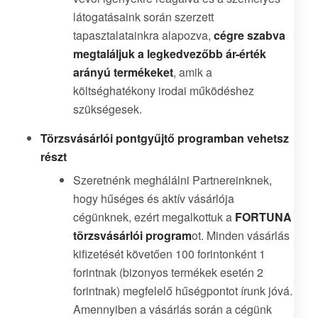
látogatásaink során szerzett
tapasztalatainkra alapozva,
cégre szabva
megtaláljuk a legkedvezőbb ár-érték
arányú termékeket
, amik a
költséghatékony irodai működéshez
szükségesek.
Törzsvásárlói pontgyűjtő programban vehetsz
részt
Szeretnénk meghálálni Partnereinknek,
hogy hűséges és aktív vásárlója
cégünknek, ezért megalkottuk a
FORTUNA
törzsvásárlói program
ot. Minden vásárlás
kifizetését követően 100 forintonként 1
forintnak (bizonyos termékek esetén 2
forintnak) megfelelő hűségpontot írunk jóvá.
Amennyiben a vásárlás során a cégünk