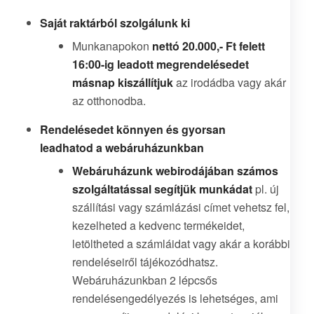
Saját raktárból szolgálunk ki
Munkanapokon
nettó 20.000,- Ft felett
16:00-ig leadott megrendelésedet
másnap kiszállítjuk
az irodádba vagy akár
az otthonodba.
Rendelésedet könnyen és gyorsan
leadhatod a webáruházunkban
Webáruházunk webirodájában számos
szolgáltatással segítjük munkádat
pl. új
szállítási vagy számlázási címet vehetsz fel,
kezelheted a kedvenc termékeidet,
letöltheted a számláidat vagy akár a korábbi
rendeléseiről tájékozódhatsz.
Webáruházunkban 2 lépcsős
rendelésengedélyezés is lehetséges, ami