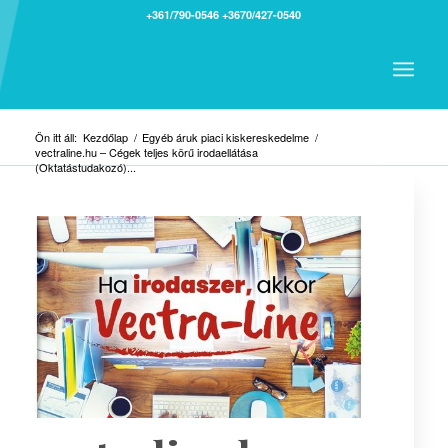
+361/790-0546
+3670/427-0540
Ön itt áll:
Kezdőlap
/
Egyéb áruk piaci kiskereskedelme
/
vectraline.hu – Cégek teljes körű irodaellátása
(Oktatástudakozó)...