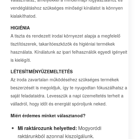
vendéglátáshoz szükséges minőségi kínálatot is könnyen
kialakíthatod.
HIGIÉNIA
A tiszta és rendezett irodai környezet alapja a megfelelő
tisztítószerek, takarítóeszközök és higiéniai termékek
használata. Kínálatunk az ipari felhasználók egyedi igényeit
is kielégíti.
LÉTESÍTMÉNYÜZEMELTETÉS
Az iroda zavartalan működéséhez szükséges termékek
beszerzését is megoldjuk, így te nyugodtan fókuszálhatsz a
saját feladataidra. Levesszük a napi üzemeltetés terheit a
válladról, hogy időt és energiát spóroljunk neked.
Miért érdemes minket választanod?
Mi raktározunk helyetted:
Mogyoródi
raktárunkból azonnal kiszolgálunk.