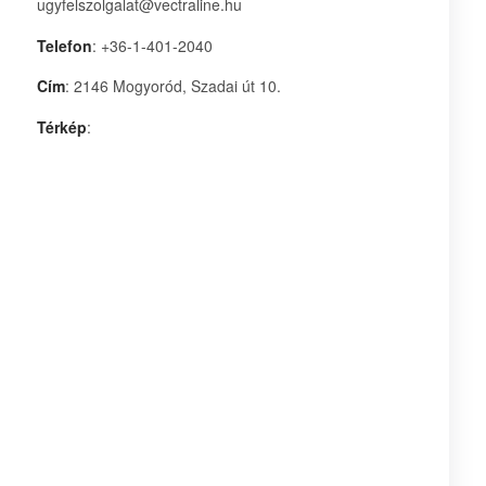
ugyfelszolgalat@vectraline.hu
Telefon
: +36-1-401-2040
Cím
: 2146 Mogyoród, Szadai út 10.
Térkép
: