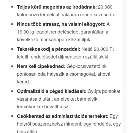
Teljes körű megoldás az irodádnak:
20.000
különböző termék áll raktáron rendelkezésedre.
Nincs több stressz, ha valami elfogyott:
A
16:00-ig leadott rendeléseidet garantáltan a
következő munkanapon kiszállítjuk.
Takarékoskodj a pénzeddel:
Nettó 20.000 Ft
feletti rendelésedet díjmentesen szállítjuk ki.
Nem kell cipekedned:
Gépkocsivezetőink
pontosan oda helyezik a csomagokat, ahová
kéred.
Optimalizáld a céged kiadásait:
Gyűjts pontokat
vásárlásaid után, amelyeket bármelyik
termékünkre beválthatsz.
Csökkentsd az adminisztrációs terheket:
Egy
helyről beszerezhetsz mindent: egy rendelés, egy
beszállító.