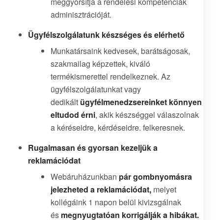
meggyorsítja a rendelési kompetenciák
adminisztrációját.
Ügyfélszolgálatunk készséges és elérhető
Munkatársaink kedvesek, barátságosak,
szakmailag képzettek, kiváló
termékismerettel rendelkeznek. Az
ügyfélszolgálatunkat vagy
dedikált
ügyfélmenedzsereinket könnyen
eltudod érni
, akik készséggel válaszolnak
a kéréseidre, kérdéseidre. felkeresnek.
Rugalmasan és gyorsan kezeljük a
reklamációdat
Webáruházunkban
pár gombnyomásra
jelezheted a reklamációdat,
melyet
kollégáink 1 napon belül kivizsgálnak
és
megnyugtatóan korrigálják a hibákat.