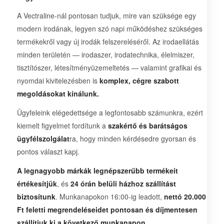
A Vectraline-nál pontosan tudjuk, mire van szüksége egy
modern irodának, legyen szó napi működéshez szükséges
termékekről vagy új irodák felszereléséről. Az irodaellátás
minden területén — irodaszer, irodatechnika, élelmiszer,
tisztítószer, létesítményüzemeltetés — valamint grafikai és
nyomdai kivitelezésben is
komplex, cégre szabott
megoldásokat kínálunk.
Ügyfeleink elégedettsége a legfontosabb számunkra, ezért
kiemelt figyelmet fordítunk a
szakértő és barátságos
ügyfélszolgálat
ra, hogy minden kérdésedre gyorsan és
pontos választ kapj.
A legnagyobb márkák legnépszerűbb termékeit
értékesítjük
, és
24 órán belüli házhoz szállítást
biztosítunk
. Munkanapokon 16:00-ig leadott,
nettó 20.000
Ft feletti megrendeléseidet pontosan és díjmentesen
szállítjuk ki a következő munkanapon.