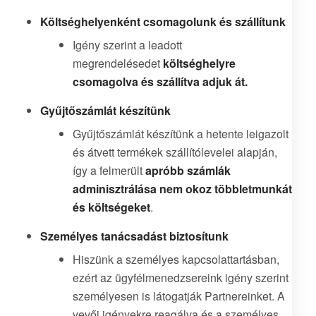
Költséghelyenként csomagolunk és szállítunk
Igény szerint a leadott
megrendelésedet
költséghelyre
csomagolva és szállítva adjuk át.
Gyűjtőszámlát készítünk
Gyűjtőszámlát készítünk a hetente leigazolt
és átvett termékek szállítólevelei alapján,
így a felmerült
apróbb számlák
adminisztrálása nem okoz többletmunkát
és költségeket
.
Személyes tanácsadást biztosítunk
Hiszünk a személyes kapcsolattartásban,
ezért az ügyfélmenedzsereink igény szerint
személyesen is látogatják Partnereinket. A
vevői igényekre reagálva és a személyes