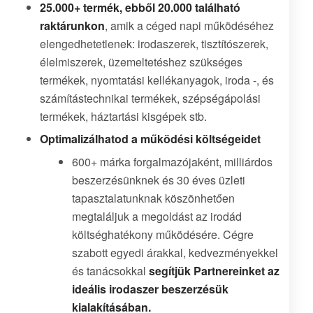
25.000+ termék, ebből 20.000 található
raktárunkon
, amik a céged napi működéséhez
elengedhetetlenek: irodaszerek, tisztítószerek,
élelmiszerek, üzemeltetéshez szükséges
termékek, nyomtatási kellékanyagok, iroda -, és
számítástechnikai termékek, szépségápolási
termékek, háztartási kisgépek stb.
Optimalizálhatod a működési költségeidet
600+ márka forgalmazójaként, milliárdos
beszerzésünknek és 30 éves üzleti
tapasztalatunknak köszönhetően
megtaláljuk a megoldást az irodád
költséghatékony működésére. Cégre
szabott egyedi árakkal, kedvezményekkel
és tanácsokkal
segítjük Partnereinket az
ideális irodaszer beszerzésük
kialakításában.