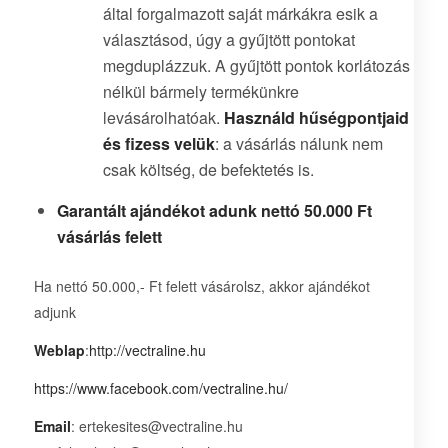
által forgalmazott saját márkákra esik a
választásod, úgy a gyűjtött pontokat
megduplázzuk. A gyűjtött pontok korlátozás
nélkül bármely termékünkre
levásárolhatóak.
Használd hűségpontjaid
és fizess velük
: a vásárlás nálunk nem
csak költség, de befektetés is.
Garantált ajándékot adunk nettó 50.000 Ft
vásárlás felett
Ha nettó 50.000,- Ft felett vásárolsz, akkor ajándékot
adjunk
Weblap
:
http://vectraline.hu
https://www.facebook.com/vectraline.hu/
Email
: ertekesites@vectraline.hu