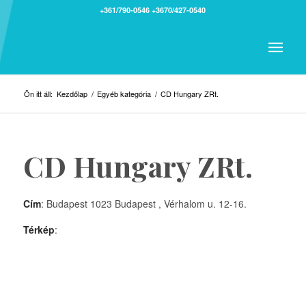
+361/790-0546
+3670/427-0540
Ön itt áll:
Kezdőlap
/
Egyéb kategória
/
CD Hungary ZRt.
CD Hungary ZRt.
Cím
: Budapest 1023 Budapest , Vérhalom u. 12-16.
Térkép
: