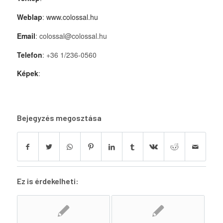
Weblap
:
www.colossal.hu
Email
: colossal@colossal.hu
Telefon
: +36 1/236-0560
Képek
:
Bejegyzés megosztása
Ez is érdekelheti: