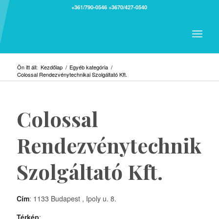
+361/790-0546
+3670/427-0540
Ön itt áll:
Kezdőlap
/
Egyéb kategória
/
Colossal Rendezvénytechnikai Szolgáltató Kft.
Colossal
Rendezvénytechnikai
Szolgáltató Kft.
Cím
: 1133 Budapest , Ipoly u. 8.
Térkép
: