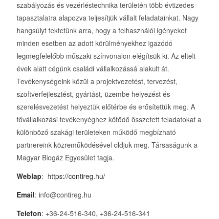
szabályozás és vezérléstechnika területén több évtizedes
tapasztalatra alapozva teljesítjük vállalt feladatainkat. Nagy
hangsúlyt fektetünk arra, hogy a felhasználói igényeket
minden esetben az adott körülményekhez igazódó
legmegfelelőbb műszaki színvonalon elégítsük ki. Az eltelt
évek alatt cégünk családi vállalkozássá alakult át.
Tevékenységeink közül a projektvezetést, tervezést,
szoftverfejlesztést, gyártást, üzembe helyezést és
szerelésvezetést helyeztük előtérbe és erősítettük meg. A
fővállalkozási tevékenyéghez kötődő összetett feladatokat a
különböző szakági területeken működő megbízható
partnereink közreműködésével oldjuk meg. Társaságunk a
Magyar Biogáz Egyesület tagja.
Weblap
:
https://contireg.hu/
Email
: info@contireg.hu
Telefon
: +36-24-516-340, +36-24-516-341