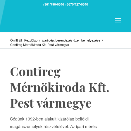
+361/790-0546
+3670/427-0540
Ön itt áll:
Kezdőlap
/
Ipari gép, berendezés üzembe helyezése
/
Contireg Mérnökiroda Kft. Pest vármegye
Contireg
Mérnökiroda Kft.
Pest vármegye
Cégünk 1992-ben alakult kizárólag belföldi
magánszemélyek részvételével. Az ipari mérés-