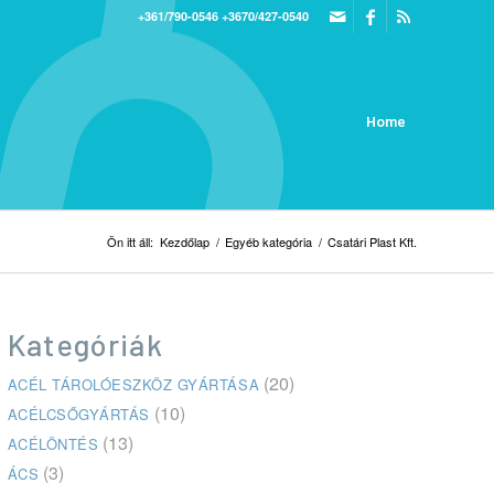
+361/790-0546
+3670/427-0540
Home
Ön itt áll:
Kezdőlap
/
Egyéb kategória
/
Csatári Plast Kft.
Kategóriák
(20)
ACÉL TÁROLÓESZKÖZ GYÁRTÁSA
(10)
ACÉLCSŐGYÁRTÁS
(13)
ACÉLÖNTÉS
(3)
ÁCS