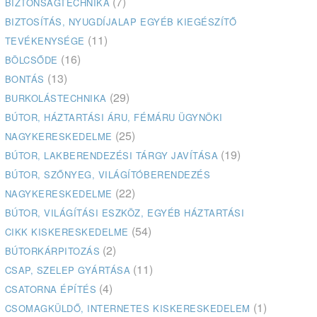
(7)
BIZTONSÁGTECHNIKA
BIZTOSÍTÁS, NYUGDÍJALAP EGYÉB KIEGÉSZÍTŐ
(11)
TEVÉKENYSÉGE
(16)
BÖLCSŐDE
(13)
BONTÁS
(29)
BURKOLÁSTECHNIKA
BÚTOR, HÁZTARTÁSI ÁRU, FÉMÁRU ÜGYNÖKI
(25)
NAGYKERESKEDELME
(19)
BÚTOR, LAKBERENDEZÉSI TÁRGY JAVÍTÁSA
BÚTOR, SZŐNYEG, VILÁGÍTÓBERENDEZÉS
(22)
NAGYKERESKEDELME
BÚTOR, VILÁGÍTÁSI ESZKÖZ, EGYÉB HÁZTARTÁSI
(54)
CIKK KISKERESKEDELME
(2)
BÚTORKÁRPITOZÁS
(11)
CSAP, SZELEP GYÁRTÁSA
(4)
CSATORNA ÉPÍTÉS
(1)
CSOMAGKÜLDŐ, INTERNETES KISKERESKEDELEM