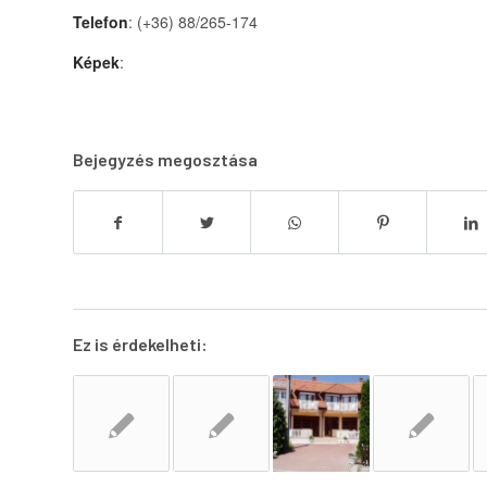
Telefon
: (+36) 88/265-174
Képek
:
Bejegyzés megosztása
Ez is érdekelheti: