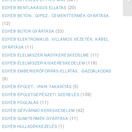
(20)
EGYÉB BENTLAKÁSOS ELLÁTÁS
EGYÉB BETON-, GIPSZ-, CEMENTTERMÉK GYÁRTÁSA
(12)
(33)
EGYÉB BÚTOR GYÁRTÁSA
EGYÉB ELEKTRONIKUS, VILLAMOS VEZETÉK, KÁBEL
(11)
GYÁRTÁSA
(11)
EGYÉB ÉLELMISZER NAGYKERESKEDELME
(118)
EGYÉB ÉLELMISZER-KISKERESKEDELEM
EGYÉB EMBERIERŐFORRÁS-ELLÁTÁS, -GAZDÁLKODÁS
(9)
(5)
EGYÉB ÉPÜLET-, IPARI TAKARÍTÁS
(139)
EGYÉB ÉPÜLETGÉPÉSZETI SZERELÉS
(11)
EGYÉB FOGLALÁS
(42)
EGYÉB GÉPJÁRMŰ-KERESKEDELEM
(11)
EGYÉB GUMITERMÉK GYÁRTÁSA
(1)
EGYÉB HULLADÉKKEZELÉS