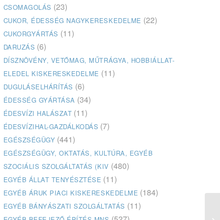
(23)
CSOMAGOLÁS
(22)
CUKOR, ÉDESSÉG NAGYKERESKEDELME
(11)
CUKORGYÁRTÁS
(6)
DARUZÁS
DÍSZNÖVÉNY, VETŐMAG, MŰTRÁGYA, HOBBIÁLLAT-
(11)
ELEDEL KISKERESKEDELME
(6)
DUGULÁSELHÁRÍTÁS
(34)
ÉDESSÉG GYÁRTÁSA
(11)
ÉDESVÍZI HALÁSZAT
(7)
ÉDESVÍZIHAL-GAZDÁLKODÁS
(441)
EGÉSZSÉGÜGY
EGÉSZSÉGÜGY, OKTATÁS, KULTÚRA, EGYÉB
(480)
SZOCIÁLIS SZOLGÁLTATÁS (KIV
(11)
EGYÉB ÁLLAT TENYÉSZTÉSE
(184)
EGYÉB ÁRUK PIACI KISKERESKEDELME
(11)
EGYÉB BÁNYÁSZATI SZOLGÁLTATÁS
(527)
EGYÉB BEFEJEZŐ ÉPÍTÉS MNS
Ka