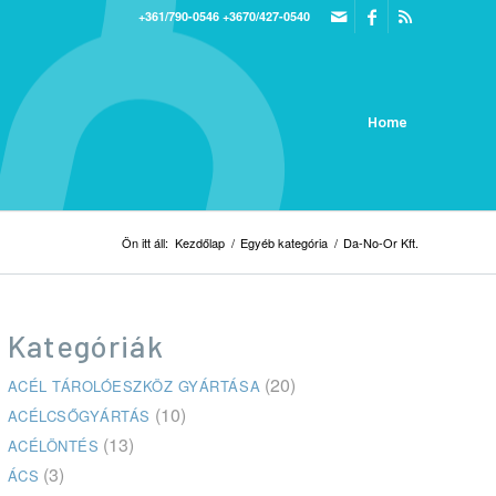
+361/790-0546
+3670/427-0540
Home
Ön itt áll:
Kezdőlap
/
Egyéb kategória
/
Da-No-Or Kft.
Kategóriák
(20)
ACÉL TÁROLÓESZKÖZ GYÁRTÁSA
(10)
ACÉLCSŐGYÁRTÁS
(13)
ACÉLÖNTÉS
(3)
ÁCS