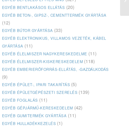
(20)
EGYÉB BENTLAKÁSOS ELLÁTÁS
EGYÉB BETON-, GIPSZ-, CEMENTTERMÉK GYÁRTÁSA
(12)
(33)
EGYÉB BÚTOR GYÁRTÁSA
EGYÉB ELEKTRONIKUS, VILLAMOS VEZETÉK, KÁBEL
(11)
GYÁRTÁSA
(11)
EGYÉB ÉLELMISZER NAGYKERESKEDELME
(118)
EGYÉB ÉLELMISZER-KISKERESKEDELEM
EGYÉB EMBERIERŐFORRÁS-ELLÁTÁS, -GAZDÁLKODÁS
(9)
(5)
EGYÉB ÉPÜLET-, IPARI TAKARÍTÁS
(139)
EGYÉB ÉPÜLETGÉPÉSZETI SZERELÉS
(11)
EGYÉB FOGLALÁS
(42)
EGYÉB GÉPJÁRMŰ-KERESKEDELEM
(11)
EGYÉB GUMITERMÉK GYÁRTÁSA
(1)
EGYÉB HULLADÉKKEZELÉS