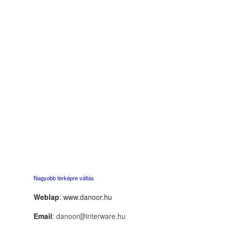
Nagyobb térképre váltás
Weblap
:
www.danoor.hu
Email
: danoor@interware.hu