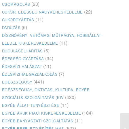
(23)
CSOMAGOLÁS
(22)
CUKOR, ÉDESSÉG NAGYKERESKEDELME
(11)
CUKORGYÁRTÁS
(6)
DARUZÁS
DÍSZNÖVÉNY, VETŐMAG, MŰTRÁGYA, HOBBIÁLLAT-
(11)
ELEDEL KISKERESKEDELME
(6)
DUGULÁSELHÁRÍTÁS
(34)
ÉDESSÉG GYÁRTÁSA
(11)
ÉDESVÍZI HALÁSZAT
(7)
ÉDESVÍZIHAL-GAZDÁLKODÁS
(441)
EGÉSZSÉGÜGY
EGÉSZSÉGÜGY, OKTATÁS, KULTÚRA, EGYÉB
(480)
SZOCIÁLIS SZOLGÁLTATÁS (KIV
(11)
EGYÉB ÁLLAT TENYÉSZTÉSE
(184)
EGYÉB ÁRUK PIACI KISKERESKEDELME
(11)
EGYÉB BÁNYÁSZATI SZOLGÁLTATÁS
(527)
EGYÉB BEFEJEZŐ ÉPÍTÉS MNS
Pr