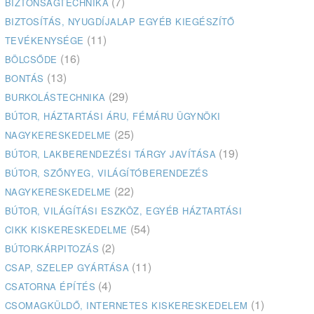
(7)
BIZTONSÁGTECHNIKA
BIZTOSÍTÁS, NYUGDÍJALAP EGYÉB KIEGÉSZÍTŐ
(11)
TEVÉKENYSÉGE
(16)
BÖLCSŐDE
(13)
BONTÁS
(29)
BURKOLÁSTECHNIKA
BÚTOR, HÁZTARTÁSI ÁRU, FÉMÁRU ÜGYNÖKI
(25)
NAGYKERESKEDELME
(19)
BÚTOR, LAKBERENDEZÉSI TÁRGY JAVÍTÁSA
BÚTOR, SZŐNYEG, VILÁGÍTÓBERENDEZÉS
(22)
NAGYKERESKEDELME
BÚTOR, VILÁGÍTÁSI ESZKÖZ, EGYÉB HÁZTARTÁSI
(54)
CIKK KISKERESKEDELME
(2)
BÚTORKÁRPITOZÁS
(11)
CSAP, SZELEP GYÁRTÁSA
(4)
CSATORNA ÉPÍTÉS
(1)
CSOMAGKÜLDŐ, INTERNETES KISKERESKEDELEM