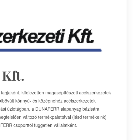
Kft.
agjaként, kifejezetten magasépítészeti acélszerkezetek
e kibővült könnyű- és középnehéz acélszerkezetek
gozási üzletágban, a DUNAFERR alapanyag bázisára
egfelelően változó termékpalettával (lásd termékeink)
ERR csoporttól független vállalatként.