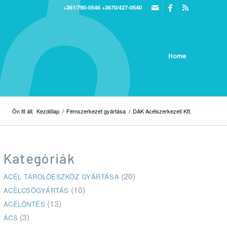
+361/790-0546
+3670/427-0540
Home
Ön itt áll:
Kezdőlap
/
Fémszerkezet gyártása
/
DAK Acélszerkezeti Kft.
Kategóriák
(20)
ACÉL TÁROLÓESZKÖZ GYÁRTÁSA
(10)
ACÉLCSŐGYÁRTÁS
(13)
ACÉLÖNTÉS
(3)
ÁCS