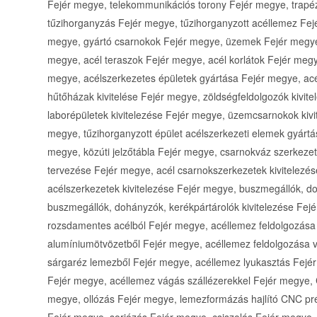
Fejér megye, telekommunikációs torony Fejér megye, trapé
tűzihorganyzás Fejér megye, tűzihorganyzott acéllemez Fej
megye, gyártó csarnokok Fejér megye, üzemek Fejér megye,
megye, acél teraszok Fejér megye, acél korlátok Fejér megy
megye, acélszerkezetes épületek gyártása Fejér megye, acé
hűtőházak kivitelése Fejér megye, zöldségfeldolgozók kivit
laborépületek kivitelezése Fejér megye, üzemcsarnokok kiv
megye, tűzihorganyzott épület acélszerkezeti elemek gyártá
megye, közúti jelzőtábla Fejér megye, csarnokváz szerkeze
tervezése Fejér megye, acél csarnokszerkezetek kivitelezé
acélszerkezetek kivitelezése Fejér megye, buszmegállók, d
buszmegállók, dohányzók, kerékpártárolók kivitelezése Fe
rozsdamentes acélból Fejér megye, acéllemez feldolgozása
alumíniumötvözetből Fejér megye, acéllemez feldolgozása 
sárgaréz lemezből Fejér megye, acéllemez lyukasztás Fejér
Fejér megye, acéllemez vágás szállézerekkel Fejér megye
megye, ollózás Fejér megye, lemezformázás hajlító CNC prés
Fejér megye, sorjázás Fejér megye, csiszolás Fejér megye,