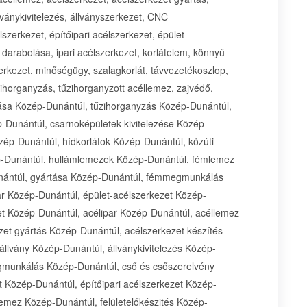
llványkivitelezés, állványszerkezet, CNC
erkezet, építőipari acélszerkezet, épület
 darabolása, ipari acélszerkezet, korlátelem, könnyű
kezet, minőségügy, szalagkorlát, távvezetékoszlop,
ihorganyzás, tűzihorganyzott acéllemez, zajvédő,
tása Közép-Dunántúl, tűzihorganyzás Közép-Dunántúl,
-Dunántúl, csarnoképületek kivitelezése Közép-
zép-Dunántúl, hídkorlátok Közép-Dunántúl, közúti
ép-Dunántúl, hullámlemezek Közép-Dunántúl, fémlemez
ántúl, gyártása Közép-Dunántúl, fémmegmunkálás
ar Közép-Dunántúl, épület-acélszerkezet Közép-
et Közép-Dunántúl, acélipar Közép-Dunántúl, acéllemez
et gyártás Közép-Dunántúl, acélszerkezet készítés
állvány Közép-Dunántúl, állványkivitelezés Közép-
gmunkálás Közép-Dunántúl, cső és csőszerelvény
 Közép-Dunántúl, építőipari acélszerkezet Közép-
lemez Közép-Dunántúl, felületelőkészités Közép-