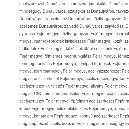
acélszerkezet Dunaújváros, lemezmegmunkálás Dunaújváros
minőségügy Dunaújváros, szalagkorlát Dunaújváros, távvez
Dunaújváros, trapézlemez Dunaújváros, tüzihorganyzás Dun
acéllemez Dunaújváros, zajvédő Dunaújváros, zajvédő fal D
gyártása Fejér megye, tűzihorganyzás Fejér megye, csarno
megye, csarnoképületek kivitelezése Fejér megye, közúti sz
hídkorlátok Fejér megye, közúti jelzőtábla oszlopok Fejér
Fejér megye, fémlemez megmunkálása Fejér megye, fémsze
fémmegmunkálás Fejér megye, fémipari termékek Fejér megy
megye, ipari csarnokok Fejér megye, acél vázszerkezet Fej
megye, acélszerkezet Fejér megye, acélszerkezet gyártás F
acélszerkezet kivitelezés Fejér megye, állvány Fejér megye,
megye, CNC lemezmegmunkálás Fejér megye, cső és csősz
acélszerkezet Fejér megye, építőipari acélszerkezet Fejér 
lemez Fejér megye, felületelőkészités Fejér megye, idomacé
megye, korlátelem Fejér megye, könnyű acélszerkezet Fe
magasépítészeti acélszerkezet Fejér megye, minőségügy Fe