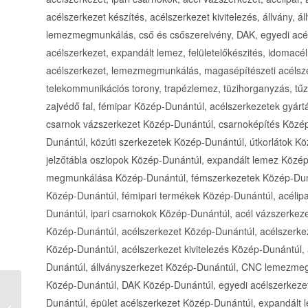
acélszerkezet készítés, acélszerkezet kivitelezés, állvány, á
lemezmegmunkálás, cső és csőszerelvény, DAK, egyedi acélsz
acélszerkezet, expandált lemez, felületelőkészités, idomacél
acélszerkezet, lemezmegmunkálás, magasépítészeti acélszer
telekommunikációs torony, trapézlemez, tüzihorganyzás, tűz
zajvédő fal, fémipar Közép-Dunántúl, acélszerkezetek gyár
csarnok vázszerkezet Közép-Dunántúl, csarnoképítés Közép
Dunántúl, közúti szerkezetek Közép-Dunántúl, útkorlátok Kö
jelzőtábla oszlopok Közép-Dunántúl, expandált lemez Köz
megmunkálása Közép-Dunántúl, fémszerkezetek Közép-Dun
Közép-Dunántúl, fémipari termékek Közép-Dunántúl, acélip
Dunántúl, ipari csarnokok Közép-Dunántúl, acél vázszerkez
Közép-Dunántúl, acélszerkezet Közép-Dunántúl, acélszerkez
Közép-Dunántúl, acélszerkezet kivitelezés Közép-Dunántúl, 
Dunántúl, állványszerkezet Közép-Dunántúl, CNC lemezme
Közép-Dunántúl, DAK Közép-Dunántúl, egyedi acélszerkezet
Víg János Gázkészülék javítás,
Dunántúl, épület acélszerkezet Közép-Dunántúl, expandált 