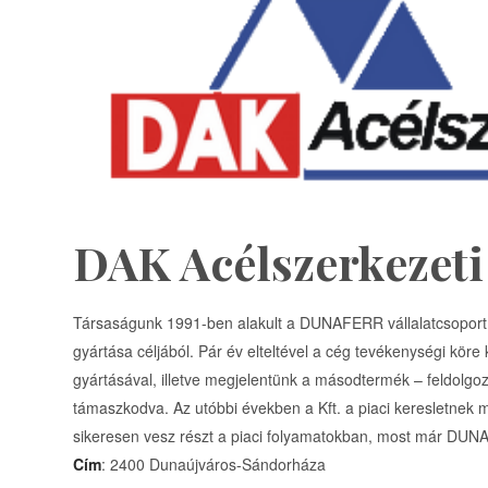
DAK Acélszerkezeti 
Társaságunk 1991-ben alakult a DUNAFERR vállalatcsoport t
gyártása céljából. Pár év elteltével a cég tevékenységi kör
gyártásával, illetve megjelentünk a másodtermék – feldol
támaszkodva. Az utóbbi években a Kft. a piaci keresletnek m
sikeresen vesz részt a piaci folyamatokban, most már DUNAF
Cím
: 2400 Dunaújváros-Sándorháza