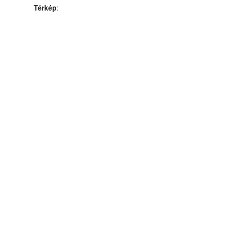
Térkép
: