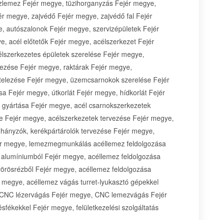
zlemez Fejér megye, tüzihorganyzás Fejér megye,
ér megye, zajvédő Fejér megye, zajvédő fal Fejér
 autószalonok Fejér megye, szervizépületek Fejér
e, acél előtetők Fejér megye, acélszerkezet Fejér
lszerkezetes épületek szerelése Fejér megye,
elezése Fejér megye, raktárak Fejér megye,
itelezése Fejér megye, üzemcsarnokok szerelése Fejér
sa Fejér megye, útkorlát Fejér megye, hídkorlát Fejér
t gyártása Fejér megye, acél csarnokszerkezetek
se Fejér megye, acélszerkezetek tervezése Fejér megye,
ohányzók, kerékpártárolók tervezése Fejér megye,
jér megye, lemezmegmunkálás acéllemez feldolgozása
 alumíniumból Fejér megye, acéllemez feldolgozása
vörösrézből Fejér megye, acéllemez feldolgozása
 megye, acéllemez vágás turret-lyukasztó gépekkel
, CNC lézervágás Fejér megye, CNC lemezvágás Fejér
fékekkel Fejér megye, felületkezelési szolgáltatás