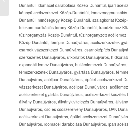
szervizelés, karbantartás Tata (É...
Dunántúl, idomacél darabolása Közép-Dunántúl, ipari acéls
könnyű acélszerkezet Közép-Dunántúl, lemezmegmunkálás 
Dunántúl, minőségügy Közép-Dunántúl, szalagkorlát Közép-
telekommunikációs torony Közép-Dunántúl, trapézlemez Kö
tűzihorganyzás Közép-Dunántúl, tűzihorganyzott acéllemez 
Közép-Dunántúl, fémipar Dunaújváros, acélszerkezetek gyá
csarnok vázszerkezet Dunaújváros, csarnoképítés Dunaújvár
szerkezetek Dunaújváros, útkorlátok Dunaújváros, hídkorlát
expandált lemez Dunaújváros, hullámlemezek Dunaújváros
fémszerkezetek Dunaújváros, gyártása Dunaújváros, fémme
Dunaújváros, acélipar Dunaújváros, épület-acélszerkezet Du
vázszerkezet Dunaújváros, acélipar Dunaújváros, acéllemez
acélszerkezet gyártás Dunaújváros, acélszerkezet készítés 
állvány Dunaújváros, állványkivitelezés Dunaújváros, áll
Dunaújváros, cső és csőszerelvény Dunaújváros, DAK Dunaúj
acélszerkezet Dunaújváros, épület acélszerkezet Dunaújváro
Dunaújváros, idomacél darabolása Dunaújváros, ipari acéls