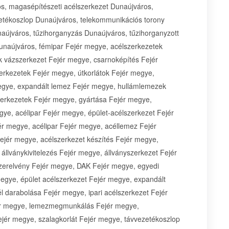
, magasépítészeti acélszerkezet Dunaújváros,
etékoszlop Dunaújváros, telekommunikációs torony
aújváros, tűzihorganyzás Dunaújváros, tűzihorganyzott
unaújváros, fémipar Fejér megye, acélszerkezetek
k vázszerkezet Fejér megye, csarnoképítés Fejér
erkezetek Fejér megye, útkorlátok Fejér megye,
 megye, expandált lemez Fejér megye, hullámlemezek
rkezetek Fejér megye, gyártása Fejér megye,
e, acélipar Fejér megye, épület-acélszerkezet Fejér
ér megye, acélipar Fejér megye, acéllemez Fejér
ejér megye, acélszerkezet készítés Fejér megye,
 állványkivitelezés Fejér megye, állványszerkezet Fejér
erelvény Fejér megye, DAK Fejér megye, egyedi
megye, épület acélszerkezet Fejér megye, expandált
l darabolása Fejér megye, ipari acélszerkezet Fejér
jér megye, lemezmegmunkálás Fejér megye,
jér megye, szalagkorlát Fejér megye, távvezetékoszlop