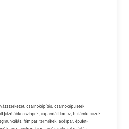
 vázszerkezet, csarnoképítés, csarnoképületek
zúti jelzőtábla oszlopok, expandált lemez, hullámlemezek,
unkálás, fémipari termékek, acélipar, épület-
 acéllemez, acélszerkezet, acélszerkezet gyártás,