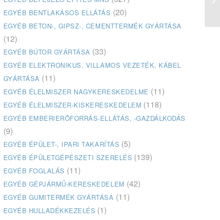
(20)
EGYÉB BENTLAKÁSOS ELLÁTÁS
EGYÉB BETON-, GIPSZ-, CEMENTTERMÉK GYÁRTÁSA
(12)
(33)
EGYÉB BÚTOR GYÁRTÁSA
EGYÉB ELEKTRONIKUS, VILLAMOS VEZETÉK, KÁBEL
(11)
GYÁRTÁSA
(11)
EGYÉB ÉLELMISZER NAGYKERESKEDELME
(118)
EGYÉB ÉLELMISZER-KISKERESKEDELEM
EGYÉB EMBERIERŐFORRÁS-ELLÁTÁS, -GAZDÁLKODÁS
(9)
(5)
EGYÉB ÉPÜLET-, IPARI TAKARÍTÁS
(139)
EGYÉB ÉPÜLETGÉPÉSZETI SZERELÉS
(11)
EGYÉB FOGLALÁS
(42)
EGYÉB GÉPJÁRMŰ-KERESKEDELEM
(11)
EGYÉB GUMITERMÉK GYÁRTÁSA
(1)
EGYÉB HULLADÉKKEZELÉS