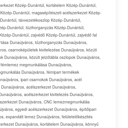
zerkezet Közép-Dunántúl, korlátelem Közép-Dunántúl,
Közép-Dunántúl, magasépítészeti acélszerkezet Közép-
Dunántúl, távvezetékoszlop Közép-Dunántúl,
zép-Dunántúl, tüzihorganyzás Közép-Dunántúl,
Közép-Dunántúl, zajvédő Közép-Dunántúl, zajvédő fal
rtása Dunaújváros, tűzihorganyzás Dunaújváros,
os, csarnoképületek kivitelezése Dunaújváros, közúti
ok Dunaújváros, közúti jelzőtábla oszlopok Dunaújváros,
, fémlemez megmunkálása Dunaújváros,
gmunkálás Dunaújváros, fémipari termékek
naújváros, ipari csarnokok Dunaújváros, acél
 Dunaújváros, acélszerkezet Dunaújváros,
Dunaújváros, acélszerkezet kivitelezés Dunaújváros,
ványszerkezet Dunaújváros, CNC lemezmegmunkálás
város, egyedi acélszerkezet Dunaújváros, építőipari
s, expandált lemez Dunaújváros, felületelőkészités
zerkezet Dunaújváros, korlátelem Dunaújváros, könnyű