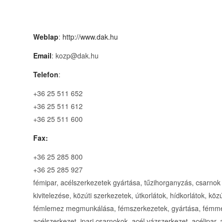
Weblap
:
http://www.dak.hu
Email
: kozp@dak.hu
Telefon
:
+36 25 511 652
+36 25 511 612
+36 25 511 600
Fax:
+36 25 285 800
+36 25 285 927
fémipar, acélszerkezetek gyártása, tűzihorganyzás, csarnok
kivitelezése, közúti szerkezetek, útkorlátok, hídkorlátok, kö
fémlemez megmunkálása, fémszerkezetek, gyártása, fémmegm
acélszerkezet, ipari csarnokok, acél vázszerkezet, acélipar,