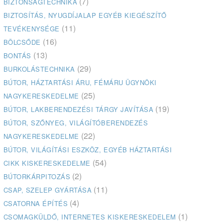
(7)
BIZTONSÁGTECHNIKA
BIZTOSÍTÁS, NYUGDÍJALAP EGYÉB KIEGÉSZÍTŐ
(11)
TEVÉKENYSÉGE
(16)
BÖLCSŐDE
(13)
BONTÁS
(29)
BURKOLÁSTECHNIKA
BÚTOR, HÁZTARTÁSI ÁRU, FÉMÁRU ÜGYNÖKI
(25)
NAGYKERESKEDELME
(19)
BÚTOR, LAKBERENDEZÉSI TÁRGY JAVÍTÁSA
BÚTOR, SZŐNYEG, VILÁGÍTÓBERENDEZÉS
(22)
NAGYKERESKEDELME
BÚTOR, VILÁGÍTÁSI ESZKÖZ, EGYÉB HÁZTARTÁSI
(54)
CIKK KISKERESKEDELME
(2)
BÚTORKÁRPITOZÁS
(11)
CSAP, SZELEP GYÁRTÁSA
(4)
CSATORNA ÉPÍTÉS
(1)
CSOMAGKÜLDŐ, INTERNETES KISKERESKEDELEM