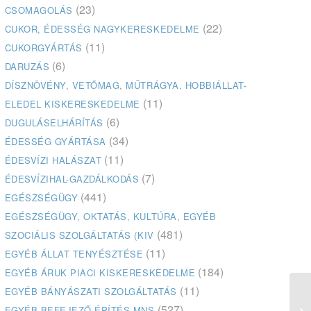
(23)
CSOMAGOLÁS
(22)
CUKOR, ÉDESSÉG NAGYKERESKEDELME
(11)
CUKORGYÁRTÁS
(6)
DARUZÁS
DÍSZNÖVÉNY, VETŐMAG, MŰTRÁGYA, HOBBIÁLLAT-
(11)
ELEDEL KISKERESKEDELME
(6)
DUGULÁSELHÁRÍTÁS
(34)
ÉDESSÉG GYÁRTÁSA
(11)
ÉDESVÍZI HALÁSZAT
(7)
ÉDESVÍZIHAL-GAZDÁLKODÁS
(441)
EGÉSZSÉGÜGY
EGÉSZSÉGÜGY, OKTATÁS, KULTÚRA, EGYÉB
(481)
SZOCIÁLIS SZOLGÁLTATÁS (KIV
(11)
EGYÉB ÁLLAT TENYÉSZTÉSE
(184)
EGYÉB ÁRUK PIACI KISKERESKEDELME
(11)
EGYÉB BÁNYÁSZATI SZOLGÁLTATÁS
(527)
EGYÉB BEFEJEZŐ ÉPÍTÉS MNS