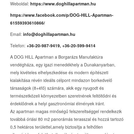
Weboldal:
https://www.doghillapartman.hu
https://www.facebook.com/p/DOG-HILL-Apartman-
61559393610866/
Email:
info@doghillapartman.hu
Telefon:
+36-20-987-9419, +36-20-599-9414
A DOG HILL Apartman a Borgarázs Manufaktúra
vendégháza, egy igazi menedékhely a Dunakanyarban,
mely kivételes elhelyezkedése és modern építészeti
kialakítása révén ideális célpont mindazon borkedvelő
társaságok (8+4fő) számára, akik egy nyugodt és
természetközeli környezetben szeretnének feltöltődni és
érdeklődnek a helyi gasztronómiai élmények iránt.
Az apartman magas minőségű felszereltséggel rendelkezik
továbbá óriási 80 m2 panorámás terasszal és hozzá tartozó
0,5 hektáros területtel,amely biztosítja a felhőtlen