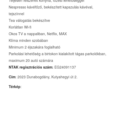
Teljesen felszerelt konyha, főzési lehetőséggel
Nespresso kávéfőző, bekészített kapszulás kávéval,
tejszínnel
Tea válogatás bekészítve
Korlátlan Wi-fi
Okos TV a nappaliban, Netflix, MAX
Klíma minden szobában
Minimum 2 éjszakára foglalható
Parkolási lehetőség a birtokon kialakított tágas parkolókban,
maximum 20 autó számára
NTAK regisztrációs szám:
EG24091137
Cím
: 2023 Dunabogdány, Kutyahegyi út 2.
Térkép
: