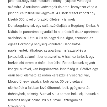
pihenést,hogy felejthetetlen élményt nyújtson vendégei
számára. A területen vadvirágok és erdei környezet várja a
pihenni és felfrissülni vágyókat. A Birtok részét képezi egy
kisebb 300 tővel bíró szőlő ültetvény is, mely
Dunabogdánynak egy saját szőlőfajtája a Bogdányi Dinka. A
kilátás és panoráma egyedülálló a területről és az apartman
szobáiból is. Látni a kis és nagy dunai ágat, szemben az
egész Börzsönyi hegység vonulatát. Csodálatos
naplementék láthatóak az apartman teraszáról és a
jakuzziból, valamint borteraszról is. A házhoz tartozik egy
borkóstoló terem is épített borfallal. Rendelkezünk egyedi
kör grill sütővel, van bográcsozási lehetőség is. Sétálva egy
órán belül elérhető az erdőn keresztül a Visegrádi vár,
Mogyoróhegy, sípálya, bob pálya. 30 perc sétával
elérhetőek a faluban lévő éttermek, bolt, gyógyszertár,
dohánybolt, pékség. Autóval 5-10 percen belül eljuthatunk a
felsorolt helyszínekre. 20 p autóval Esztergom és
Szentendre.