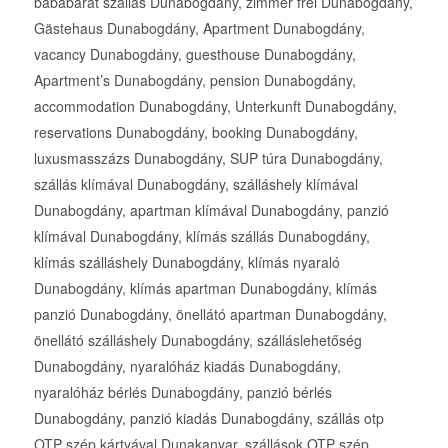
bababarát szállás Dunabogdány, zimmer frei Dunabogdány,
Gästehaus Dunabogdány, Apartment Dunabogdány,
vacancy Dunabogdány, guesthouse Dunabogdány,
Apartment’s Dunabogdány, pension Dunabogdány,
accommodation Dunabogdány, Unterkunft Dunabogdány,
reservations Dunabogdány, booking Dunabogdány,
luxusmasszázs Dunabogdány, SUP túra Dunabogdány,
szállás klímával Dunabogdány, szálláshely klímával
Dunabogdány, apartman klímával Dunabogdány, panzió
klímával Dunabogdány, klímás szállás Dunabogdány,
klímás szálláshely Dunabogdány, klímás nyaraló
Dunabogdány, klímás apartman Dunabogdány, klímás
panzió Dunabogdány, önellátó apartman Dunabogdány,
önellátó szálláshely Dunabogdány, szálláslehetőség
Dunabogdány, nyaralóház kiadás Dunabogdány,
nyaralóház bérlés Dunabogdány, panzió bérlés
Dunabogdány, panzió kiadás Dunabogdány, szállás otp
OTP szép kártyával Dunakanyar, szállások OTP szép