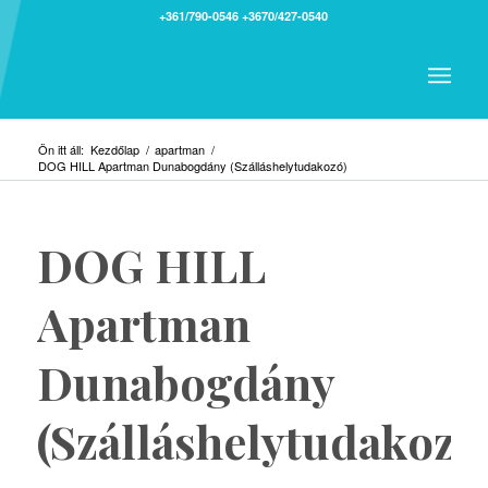
+361/790-0546
+3670/427-0540
Ön itt áll:
Kezdőlap
/
apartman
/
DOG HILL Apartman Dunabogdány (Szálláshelytudakozó)
DOG HILL
Apartman
Dunabogdány
(Szálláshelytudakozó