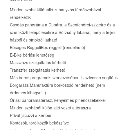
Minden szoba különálló zuhanyzós fürdőszobával
rendelkezik
Csodás panoráma a Dunára, a Szentendrei-szigetre és a
szemközti településekre a Börzsöny lábánál, mely a teljes
házból és birtokról látható
Bőséges ReggeliBox reggeli (rendelhető)
E-Bike bérlési lehetőség
Masszázs szolgáltatás kérhető
Transzfer szolgáltatás kérhető
Más boros programok szervezésében is szívesen segítünk
Borgarázs Manufaktúra borkóstoló rendelhető (nem
érdemes kihagyni!:)
Óriási panorámaterasz, kényelmes pihenőszékekkel
Minden szobából külön ajtó vezet a teraszra
Privát jacuzzi a kertben
Köntösök, törölközők bekészítve