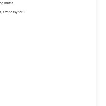
og műtét .
, Szepessy tér 7