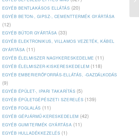
(20)
EGYÉB BENTLAKÁSOS ELLÁTÁS
EGYÉB BETON-, GIPSZ-, CEMENTTERMÉK GYÁRTÁSA
(12)
(33)
EGYÉB BÚTOR GYÁRTÁSA
EGYÉB ELEKTRONIKUS, VILLAMOS VEZETÉK, KÁBEL
(11)
GYÁRTÁSA
(11)
EGYÉB ÉLELMISZER NAGYKERESKEDELME
(118)
EGYÉB ÉLELMISZER-KISKERESKEDELEM
EGYÉB EMBERIERŐFORRÁS-ELLÁTÁS, -GAZDÁLKODÁS
(9)
(5)
EGYÉB ÉPÜLET-, IPARI TAKARÍTÁS
(139)
EGYÉB ÉPÜLETGÉPÉSZETI SZERELÉS
(11)
EGYÉB FOGLALÁS
(42)
EGYÉB GÉPJÁRMŰ-KERESKEDELEM
(11)
EGYÉB GUMITERMÉK GYÁRTÁSA
(1)
EGYÉB HULLADÉKKEZELÉS