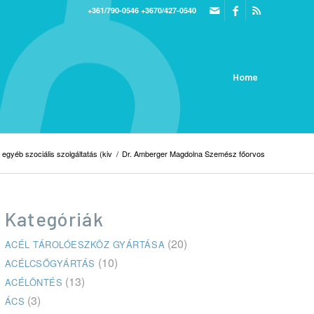
+361/790-0546
+3670/427-0540
Home
 egyéb szociális szolgáltatás (kiv
/
Dr. Amberger Magdolna Szemész főorvos
Kategóriák
(20)
ACÉL TÁROLÓESZKÖZ GYÁRTÁSA
(10)
ACÉLCSŐGYÁRTÁS
(13)
ACÉLÖNTÉS
(3)
ÁCS