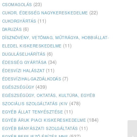
(23)
CSOMAGOLÁS
(22)
CUKOR, ÉDESSÉG NAGYKERESKEDELME
(11)
CUKORGYÁRTÁS
(6)
DARUZÁS
DÍSZNÖVÉNY, VETŐMAG, MŰTRÁGYA, HOBBIÁLLAT-
(11)
ELEDEL KISKERESKEDELME
(6)
DUGULÁSELHÁRÍTÁS
(34)
ÉDESSÉG GYÁRTÁSA
(11)
ÉDESVÍZI HALÁSZAT
(7)
ÉDESVÍZIHAL-GAZDÁLKODÁS
(439)
EGÉSZSÉGÜGY
EGÉSZSÉGÜGY, OKTATÁS, KULTÚRA, EGYÉB
(478)
SZOCIÁLIS SZOLGÁLTATÁS (KIV
(11)
EGYÉB ÁLLAT TENYÉSZTÉSE
(184)
EGYÉB ÁRUK PIACI KISKERESKEDELME
(11)
EGYÉB BÁNYÁSZATI SZOLGÁLTATÁS
(527)
EGYÉB BEFEJEZŐ ÉPÍTÉS MNS
Dr