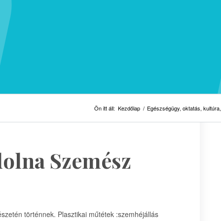
Ön itt áll:
Kezdőlap
/
Egészségügy, oktatás, kultúra,
olna Szemész
etén történnek. Plasztikai műtétek :szemhéjállás