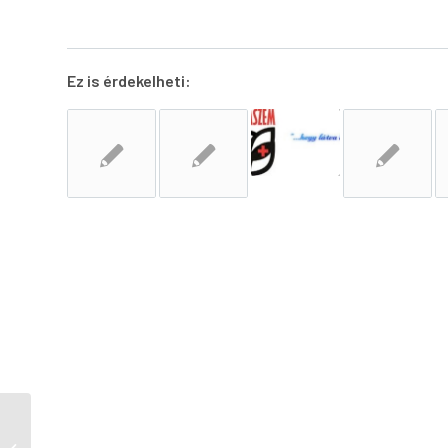
Ez is érdekelheti:
Bordé Éva Kozmetikus