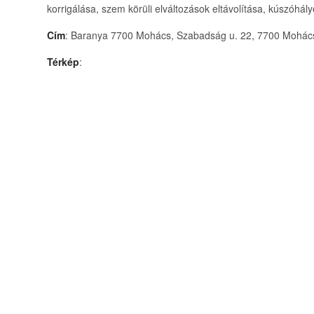
korrigálása, szem körüli elváltozások eltávolítása, kúszóhály
Cím
: Baranya 7700 Mohács, Szabadság u. 22, 7700 Mohács
Térkép
: