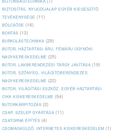
(7)
BIZTONSÁGTECHNIKA
BIZTOSÍTÁS, NYUGDÍJALAP EGYÉB KIEGÉSZÍTŐ
(11)
TEVÉKENYSÉGE
(16)
BÖLCSŐDE
(13)
BONTÁS
(29)
BURKOLÁSTECHNIKA
BÚTOR, HÁZTARTÁSI ÁRU, FÉMÁRU ÜGYNÖKI
(25)
NAGYKERESKEDELME
(19)
BÚTOR, LAKBERENDEZÉSI TÁRGY JAVÍTÁSA
BÚTOR, SZŐNYEG, VILÁGÍTÓBERENDEZÉS
(22)
NAGYKERESKEDELME
BÚTOR, VILÁGÍTÁSI ESZKÖZ, EGYÉB HÁZTARTÁSI
(54)
CIKK KISKERESKEDELME
(2)
BÚTORKÁRPITOZÁS
(11)
CSAP, SZELEP GYÁRTÁSA
(4)
CSATORNA ÉPÍTÉS
(1)
CSOMAGKÜLDŐ, INTERNETES KISKERESKEDELEM