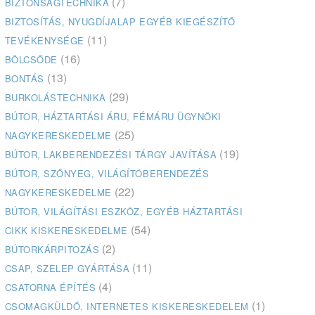
(7)
BIZTONSÁGTECHNIKA
BIZTOSÍTÁS, NYUGDÍJALAP EGYÉB KIEGÉSZÍTŐ
(11)
TEVÉKENYSÉGE
(16)
BÖLCSŐDE
(13)
BONTÁS
(29)
BURKOLÁSTECHNIKA
BÚTOR, HÁZTARTÁSI ÁRU, FÉMÁRU ÜGYNÖKI
(25)
NAGYKERESKEDELME
(19)
BÚTOR, LAKBERENDEZÉSI TÁRGY JAVÍTÁSA
BÚTOR, SZŐNYEG, VILÁGÍTÓBERENDEZÉS
(22)
NAGYKERESKEDELME
BÚTOR, VILÁGÍTÁSI ESZKÖZ, EGYÉB HÁZTARTÁSI
(54)
CIKK KISKERESKEDELME
(2)
BÚTORKÁRPITOZÁS
(11)
CSAP, SZELEP GYÁRTÁSA
(4)
CSATORNA ÉPÍTÉS
(1)
CSOMAGKÜLDŐ, INTERNETES KISKERESKEDELEM