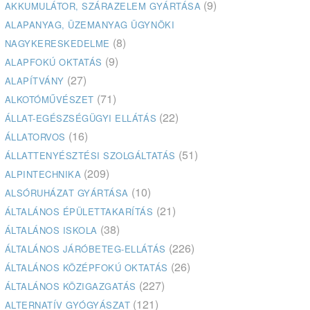
(9)
AKKUMULÁTOR, SZÁRAZELEM GYÁRTÁSA
ALAPANYAG, ÜZEMANYAG ÜGYNÖKI
(8)
NAGYKERESKEDELME
(9)
ALAPFOKÚ OKTATÁS
(27)
ALAPÍTVÁNY
(71)
ALKOTÓMŰVÉSZET
(22)
ÁLLAT-EGÉSZSÉGÜGYI ELLÁTÁS
(16)
ÁLLATORVOS
(51)
ÁLLATTENYÉSZTÉSI SZOLGÁLTATÁS
(209)
ALPINTECHNIKA
(10)
ALSÓRUHÁZAT GYÁRTÁSA
(21)
ÁLTALÁNOS ÉPÜLETTAKARÍTÁS
(38)
ÁLTALÁNOS ISKOLA
(226)
ÁLTALÁNOS JÁRÓBETEG-ELLÁTÁS
(26)
ÁLTALÁNOS KÖZÉPFOKÚ OKTATÁS
(227)
ÁLTALÁNOS KÖZIGAZGATÁS
(121)
ALTERNATÍV GYÓGYÁSZAT