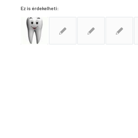
Ez is érdekelheti: