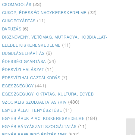
(23)
CSOMAGOLÁS
(22)
CUKOR, ÉDESSÉG NAGYKERESKEDELME
(11)
CUKORGYÁRTÁS
(6)
DARUZÁS
DÍSZNÖVÉNY, VETŐMAG, MŰTRÁGYA, HOBBIÁLLAT-
(11)
ELEDEL KISKERESKEDELME
(6)
DUGULÁSELHÁRÍTÁS
(34)
ÉDESSÉG GYÁRTÁSA
(11)
ÉDESVÍZI HALÁSZAT
(7)
ÉDESVÍZIHAL-GAZDÁLKODÁS
(441)
EGÉSZSÉGÜGY
EGÉSZSÉGÜGY, OKTATÁS, KULTÚRA, EGYÉB
(480)
SZOCIÁLIS SZOLGÁLTATÁS (KIV
(11)
EGYÉB ÁLLAT TENYÉSZTÉSE
(184)
EGYÉB ÁRUK PIACI KISKERESKEDELME
(11)
EGYÉB BÁNYÁSZATI SZOLGÁLTATÁS
Hi
(527)
EGYÉB BEFEJEZŐ ÉPÍTÉS MNS