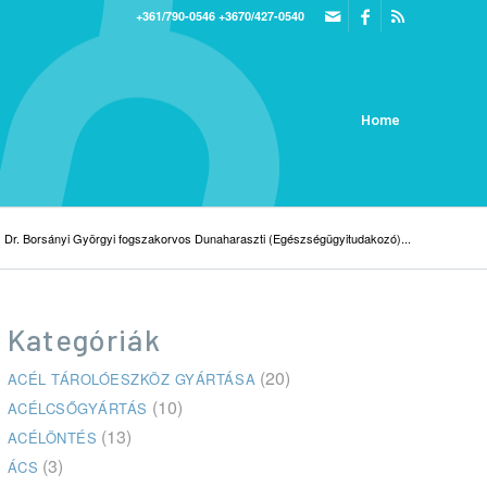
+361/790-0546
+3670/427-0540
Home
Dr. Borsányi Györgyi fogszakorvos Dunaharaszti (Egészségügyitudakozó)...
Kategóriák
(20)
ACÉL TÁROLÓESZKÖZ GYÁRTÁSA
(10)
ACÉLCSŐGYÁRTÁS
(13)
ACÉLÖNTÉS
(3)
ÁCS