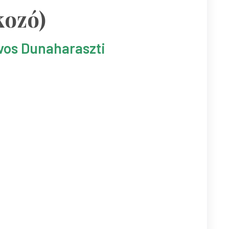
kozó)
rvos Dunaharaszti