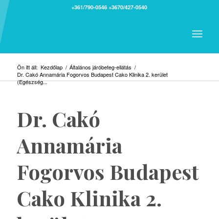
+361/790-0546
+3670/427-0540
Ön itt áll:
Kezdőlap
/
Általános járóbeteg-ellátás
/
Dr. Cakó Annamária Fogorvos Budapest Cako Klinika 2. kerület
(Egészség...
Dr. Cakó
Annamária
Fogorvos Budapest
Cako Klinika 2.