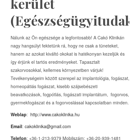
kerület
(Egészségügyitudako
Nálunk az Ön egészsége a legfontosabb! A Cakó Klinikán
nagy hangsúlyt fektetünk rá, hogy ne csak a tüneteket,
hanem az azokat kiváltó okokat is hatékonyan kezeljük és
így érjünk el tartós eredményeket. Tapasztalt
szakorvosokkal, kellemes környezetben várjuk!
Tevékenységeim között szerepel az implantológia, fogászat,
homeopátiás fogászat, kisebb szájsebészeti
beavatkozások, fogpótlás, fogászati implantátum, fogorvos,
gyermekfogászat és a fogorvoslással kapcsolatban minden.
Weblap
:
http://www.cakoklinika.hu
Email
:
cakoklinika@gmail.com
Telefon
: +36-1-213-9379 Mobilszám: +36-20-939-1481