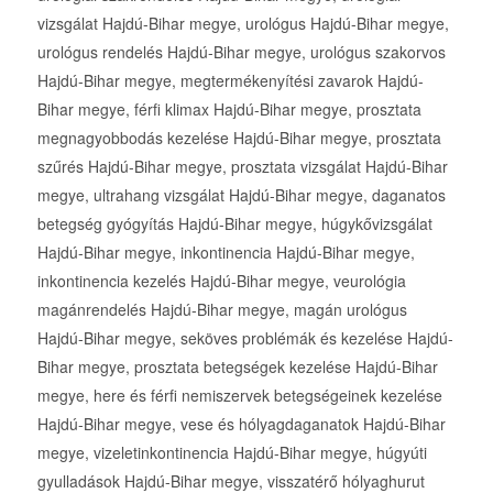
vizsgálat Hajdú-Bihar megye, urológus Hajdú-Bihar megye,
urológus rendelés Hajdú-Bihar megye, urológus szakorvos
Hajdú-Bihar megye, megtermékenyítési zavarok Hajdú-
Bihar megye, férfi klimax Hajdú-Bihar megye, prosztata
megnagyobbodás kezelése Hajdú-Bihar megye, prosztata
szűrés Hajdú-Bihar megye, prosztata vizsgálat Hajdú-Bihar
megye, ultrahang vizsgálat Hajdú-Bihar megye, daganatos
betegség gyógyítás Hajdú-Bihar megye, húgykővizsgálat
Hajdú-Bihar megye, inkontinencia Hajdú-Bihar megye,
inkontinencia kezelés Hajdú-Bihar megye, veurológia
magánrendelés Hajdú-Bihar megye, magán urológus
Hajdú-Bihar megye, seköves problémák és kezelése Hajdú-
Bihar megye, prosztata betegségek kezelése Hajdú-Bihar
megye, here és férfi nemiszervek betegségeinek kezelése
Hajdú-Bihar megye, vese és hólyagdaganatok Hajdú-Bihar
megye, vizeletinkontinencia Hajdú-Bihar megye, húgyúti
gyulladások Hajdú-Bihar megye, visszatérő hólyaghurut