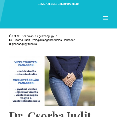
+361/790-0546
+3670/427-0540
Ön itt áll:
Kezdőlap
/
egészségügy
/
Dr. Csorba Judit Urológiai magánrendelés Debrecen
(Egészségügyitudako...
Dr. Csorba Judit