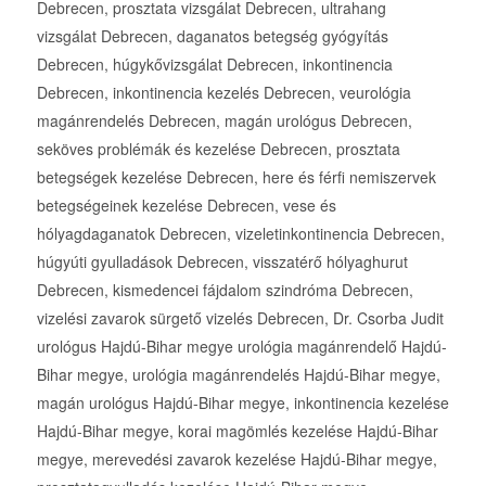
Debrecen, prosztata vizsgálat Debrecen, ultrahang
vizsgálat Debrecen, daganatos betegség gyógyítás
Debrecen, húgykővizsgálat Debrecen, inkontinencia
Debrecen, inkontinencia kezelés Debrecen, veurológia
magánrendelés Debrecen, magán urológus Debrecen,
seköves problémák és kezelése Debrecen, prosztata
betegségek kezelése Debrecen, here és férfi nemiszervek
betegségeinek kezelése Debrecen, vese és
hólyagdaganatok Debrecen, vizeletinkontinencia Debrecen,
húgyúti gyulladások Debrecen, visszatérő hólyaghurut
Debrecen, kismedencei fájdalom szindróma Debrecen,
vizelési zavarok sürgető vizelés Debrecen, Dr. Csorba Judit
urológus Hajdú-Bihar megye urológia magánrendelő Hajdú-
Bihar megye, urológia magánrendelés Hajdú-Bihar megye,
magán urológus Hajdú-Bihar megye, inkontinencia kezelése
Hajdú-Bihar megye, korai magömlés kezelése Hajdú-Bihar
megye, merevedési zavarok kezelése Hajdú-Bihar megye,