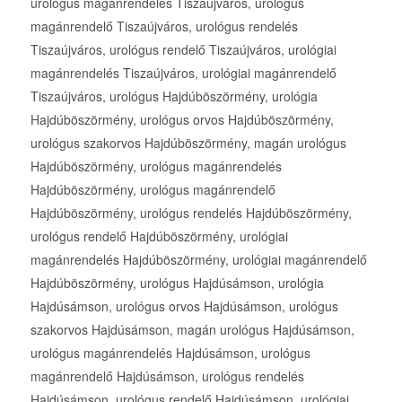
urológus magánrendelés Tiszaújváros, urológus
magánrendelő Tiszaújváros, urológus rendelés
Tiszaújváros, urológus rendelő Tiszaújváros, urológiai
magánrendelés Tiszaújváros, urológiai magánrendelő
Tiszaújváros, urológus Hajdúböszörmény, urológia
Hajdúböszörmény, urológus orvos Hajdúböszörmény,
urológus szakorvos Hajdúböszörmény, magán urológus
Hajdúböszörmény, urológus magánrendelés
Hajdúböszörmény, urológus magánrendelő
Hajdúböszörmény, urológus rendelés Hajdúböszörmény,
urológus rendelő Hajdúböszörmény, urológiai
magánrendelés Hajdúböszörmény, urológiai magánrendelő
Hajdúböszörmény, urológus Hajdúsámson, urológia
Hajdúsámson, urológus orvos Hajdúsámson, urológus
szakorvos Hajdúsámson, magán urológus Hajdúsámson,
urológus magánrendelés Hajdúsámson, urológus
magánrendelő Hajdúsámson, urológus rendelés
Hajdúsámson, urológus rendelő Hajdúsámson, urológiai