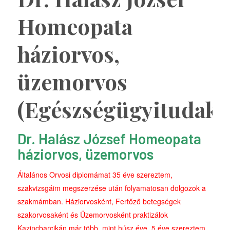
Homeopata
háziorvos,
üzemorvos
(Egészségügyitudako
Dr. Halász József Homeopata
háziorvos, üzemorvos
Általános Orvosi diplomámat 35 éve szereztem,
szakvizsgáim megszerzése után folyamatosan dolgozok a
szakmámban. Háziorvosként, Fertőző betegségek
szakorvosaként és Üzemorvosként praktizálok
Kazincbarcikán már több, mint húsz éve. 5 éve szereztem