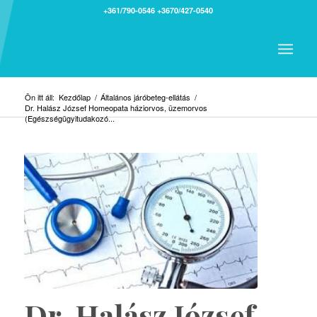
+361/790-0546
+3670/427-0540
Ön itt áll:
Kezdőlap
/
Általános járóbeteg-ellátás
/
Dr. Halász József Homeopata háziorvos, üzemorvos
(Egészségügyitudakozó...
Dr. Halász József