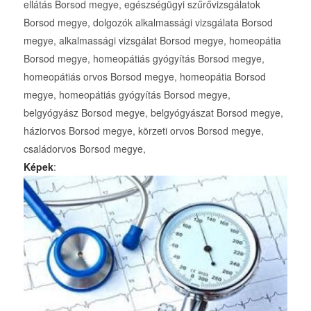
ellátás Borsod megye, egészségügyi szűrővizsgálatok
Borsod megye, dolgozók alkalmassági vizsgálata Borsod
megye, alkalmassági vizsgálat Borsod megye, homeopátia
Borsod megye, homeopátiás gyógyítás Borsod megye,
homeopátiás orvos Borsod megye, homeopátia Borsod
megye, homeopátiás gyógyítás Borsod megye,
belgyógyász Borsod megye, belgyógyászat Borsod megye,
háziorvos Borsod megye, körzeti orvos Borsod megye,
családorvos Borsod megye,
Képek
: