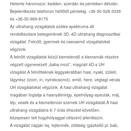
Hetente háromszor, kedden, szerdán és pénteken délután.
Bejelentkezés telefonon hétfőtől péntekig: +36-30-528-3339
és +36-30-969-8175
Az ultrahang vizsgálatok széles spektruma áll
rendelkezésre betegeinknek 3D, 4D ultrahang diagnosztikai
vizsgálat. Felnőtt, gyermek és csecsemő vizsgálatokat
végzünk.
A felnőtt vizsgálatok közül kiemelendő a kismamák részére
végzett úgynevezett „baba mozi”, magzati 4D-s UH
vizsgálat.A felnőtteknek leggyakrabban hasi, nyaki, izületi,
lágyrész (izom, ín, nyirokcsomó), emlő, here, végtagi vénás
UH vizsgálatokat végzünk. A hasi ultrahang vizsgálat
magában foglalja a hasnyálmirigy, epehólyag-epeutak, máj,
lép, vesék és a kismedencei szervek UH vizsgálatát.A hasi
ultrahang vizsgálatra 6-7 órás éhezést követően,
közepesen telt húgyhólyaggal célszerű jelentkezni.
A vizsgálat napján tej, tejtermék, zöldség (gázkeltő pl. bab,