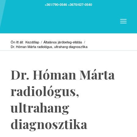
+361/790-0546
+3670/427-0540
Ön itt áll:
Kezdőlap
/
Általános járóbeteg-ellátás
/
Dr. Hóman Márta radiológus, ultrahang diagnosztika
Dr. Hóman Márta
radiológus,
ultrahang
diagnosztika