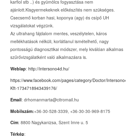
karfiol stb ..) és gyümölcs fogyasztása nem
ajánlott.Kisgyermekeknek előkészítés nem szükséges.
Csecsemő korban hasi, koponya (agy) és csípő UH
vizsgálatokat végzünk.
Az ultrahang fájdalom mentes, veszélytelen, káros
mellékhatások nélküli, korlátlanul ismételhető, nagy
pontosságú diagnosztikai módszer, mely kiválóan alkalmas
szűrővizsgálatként való alkalmazásra is.
Weblap
:
http://intersono4d.hu/
https://www.facebook.com/pages/category/Doctor/Intersono4D-
Kft-1734718943439176/
Email
: drhomanmarta@citromail.hu
Mobilszám:
+36-30-528-3339, +36-30-30-969-8175
Cím
: 8800 Nagykanizsa, Szent Imre u. 5
Térkép
: