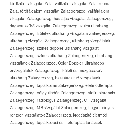
térdízület vizsgálat Zala, vállízület vizsgálat Zala, reuma
Zala, térdfájdalom vizsgálat Zalaegerszeg, vállfájdalom
vizsgálat Zalaegerszeg, hasfájás vizsgálat Zalaegerszeg,
daganatszűrő vizsgálat Zalaegerszeg, izületi ultrahang
Zalaegerszeg, izületek ultrahang vizsgálata Zalaegerszeg,
ultrahang vizsgálat Zalaegerszeg, ultrahang vizsgálatok
Zalaegerszeg, színes doppler ultrahang vizsgálat
Zalaegerszeg, színes ultrahang Zalaegerszeg, ultrahang
vizsgálatok Zalaegerszeg, Color Doppler Ultrahagos
érvizsgálatok Zalaegerszeg, izületi és mozgásszervi
ultrahang Zalaegerszeg, hasi áttekintő vizsgálatok
Zalaegerszeg, táplálkozás Zalaegerszeg, életmódterápia
Zalaegerszeg, bélgyulladás Zalaegerszeg, ételintolerancia
Zalaegerszeg, radiológus Zalaegerszeg, CT vizsgálat
Zalaegerszeg, MR vizsgálat Zalaegerszeg, hagyományos
röntgen vizsgálatok Zalaegerszeg, kiegészítő életmód
Zalaegerszeg, táplálkozási és fitoterápiás tanácsok