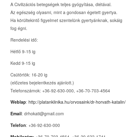
A Civilizációs betegségek teljes gyógyítása, diétával.
Az egészség olyasmi, mint a gondosan égetett gyertya.
Ha körültekintő figyelmet szentelünk gyertyánknak, sokáig
fog égni.
Rendelési idő:
Hétfő 9-15 ig
Kedd 9-15 ig
Csütörtök: 16-20 ig
(előzetes bejelentkezés ajánlott.)
Telefonszámok: +36-92-630-000, +36-70-703-4564
Weblap
:
http://platanklinika.hu/orvosaink/dr-horvath-katalin/
Email
: drhokati@gmail.com
Telefon
: +36-92-630-000
Mobilszám:
+36-70-703-4564, +36-20-622-1741