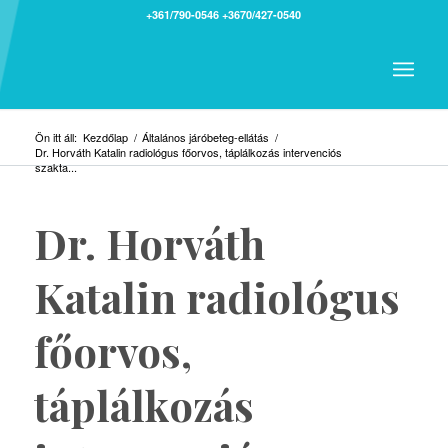
+361/790-0546
+3670/427-0540
Ön itt áll:
Kezdőlap
/
Általános járóbeteg-ellátás
/
Dr. Horváth Katalin radiológus főorvos, táplálkozás intervenciós
szakta...
Dr. Horváth
Katalin radiológus
főorvos,
táplálkozás