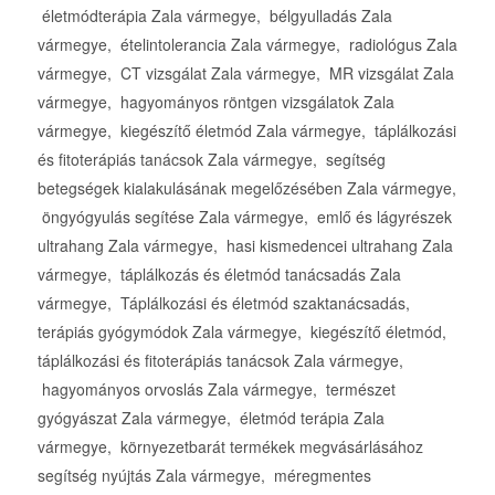
életmódterápia Zala vármegye, bélgyulladás Zala
vármegye, ételintolerancia Zala vármegye, radiológus Zala
vármegye, CT vizsgálat Zala vármegye, MR vizsgálat Zala
vármegye, hagyományos röntgen vizsgálatok Zala
vármegye, kiegészítő életmód Zala vármegye, táplálkozási
és fitoterápiás tanácsok Zala vármegye, segítség
betegségek kialakulásának megelőzésében Zala vármegye,
öngyógyulás segítése Zala vármegye, emlő és lágyrészek
ultrahang Zala vármegye, hasi kismedencei ultrahang Zala
vármegye, táplálkozás és életmód tanácsadás Zala
vármegye, Táplálkozási és életmód szaktanácsadás,
terápiás gyógymódok Zala vármegye, kiegészítő életmód,
táplálkozási és fitoterápiás tanácsok Zala vármegye,
hagyományos orvoslás Zala vármegye, természet
gyógyászat Zala vármegye, életmód terápia Zala
vármegye, környezetbarát termékek megvásárlásához
segítség nyújtás Zala vármegye, méregmentes