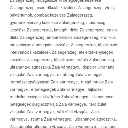
Zalaegerszeg, csontritkulás kezelése Zalaegerszeg, vírus,
baktériumok, gombák kezelése Zalaegerszeg,
gyermektelenség kezelése Zalaegerszeg, meddőség
kezelése Zalaegerszeg, ketogén diéta Zalaegerszeg, paleo
diéta Zalaegerszeg, endometriózis Zalaegerszeg, krónikus
mozgásszervi betegség kezelése Zalaegerszeg, táplálkozás
intervenciós kezelések Zalaegerszeg, ételérzékenységek
kezelése Zalaegerszeg, táplálkozás terápia Zalaegerszeg,
ultrahang-diagnosztika Zala vármegye, doppler ultrahang
vizsgálat Zala vármegye, ultrahang Zala vármegye,
természetgyógyászat Zala vármegye, magánorvos Zala
vármegye, érbetegségek Zala vármegye, fejlődési
rendellenességek kiszűrése Zala vármegye, kismedencei
betegségek diagnosztikája Zala vármegye, térdízület
vizsgálat Zala vármegye, vállízület vizsgálat Zala
vármegye, reuma Zala vármegye, ultrahang-diagnosztika,
Zala doppler ultrahang vizsgálat Zala vármegye, ultrahang