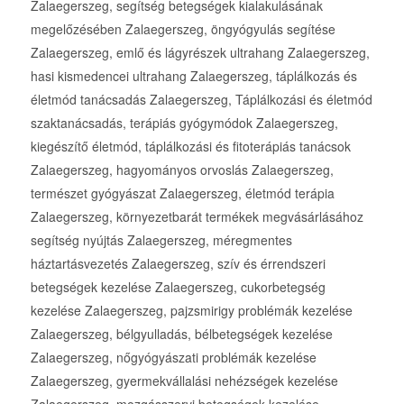
Zalaegerszeg, segítség betegségek kialakulásának
megelőzésében Zalaegerszeg, öngyógyulás segítése
Zalaegerszeg, emlő és lágyrészek ultrahang Zalaegerszeg,
hasi kismedencei ultrahang Zalaegerszeg, táplálkozás és
életmód tanácsadás Zalaegerszeg, Táplálkozási és életmód
szaktanácsadás, terápiás gyógymódok Zalaegerszeg,
kiegészítő életmód, táplálkozási és fitoterápiás tanácsok
Zalaegerszeg, hagyományos orvoslás Zalaegerszeg,
természet gyógyászat Zalaegerszeg, életmód terápia
Zalaegerszeg, környezetbarát termékek megvásárlásához
segítség nyújtás Zalaegerszeg, méregmentes
háztartásvezetés Zalaegerszeg, szív és érrendszeri
betegségek kezelése Zalaegerszeg, cukorbetegség
kezelése Zalaegerszeg, pajzsmirigy problémák kezelése
Zalaegerszeg, bélgyulladás, bélbetegségek kezelése
Zalaegerszeg, nőgyógyászati problémák kezelése
Zalaegerszeg, gyermekvállalási nehézségek kezelése
Zalaegerszeg, mozgásszervi betegségek kezelése