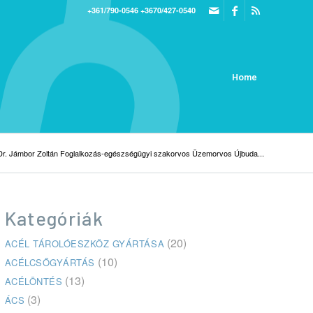
+361/790-0546
+3670/427-0540
Home
Dr. Jámbor Zoltán Foglalkozás-egészségügyi szakorvos Üzemorvos Újbuda...
Kategóriák
(20)
ACÉL TÁROLÓESZKÖZ GYÁRTÁSA
(10)
ACÉLCSŐGYÁRTÁS
(13)
ACÉLÖNTÉS
(3)
ÁCS