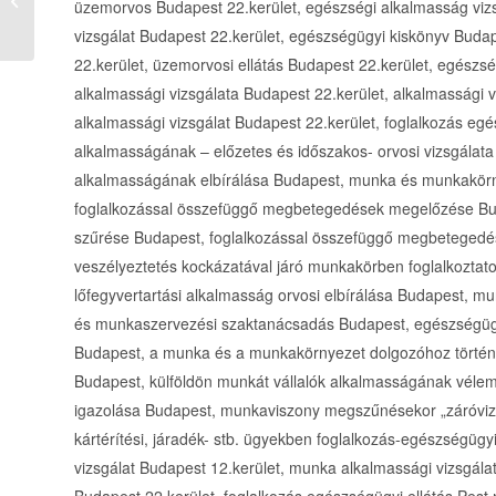
üzemorvos Budapest 22.kerület, egészségi alkalmasság vizs
megye
vizsgálat Budapest 22.kerület, egészségügyi kiskönyv Buda
22.kerület, üzemorvosi ellátás Budapest 22.kerület, egészs
alkalmassági vizsgálata Budapest 22.kerület, alkalmassági 
alkalmassági vizsgálat Budapest 22.kerület, foglalkozás e
alkalmasságának – előzetes és időszakos- orvosi vizsgála
alkalmasságának elbírálása Budapest, munka és munkakörny
foglalkozással összefüggő megbetegedések megelőzése Bu
szűrése Budapest, foglalkozással összefüggő megbeteged
veszélyeztetés kockázatával járó munkakörben foglalkoztato
lőfegyvertartási alkalmasság orvosi elbírálása Budapest, mu
és munkaszervezési szaktanácsadás Budapest, egészségügy
Budapest, a munka és a munkakörnyezet dolgozóhoz törté
Budapest, külföldön munkát vállalók alkalmasságának véle
igazolása Budapest, munkaviszony megszűnésekor „záróvizsg
kártérítési, járadék- stb. ügyekben foglalkozás-egészségü
vizsgálat Budapest 12.kerület, munka alkalmassági vizsgála
Budapest 22.kerület, foglalkozás egészségügyi ellátás Pes