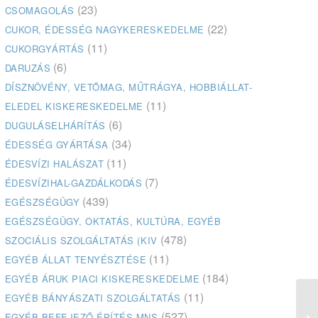
(23)
CSOMAGOLÁS
(22)
CUKOR, ÉDESSÉG NAGYKERESKEDELME
(11)
CUKORGYÁRTÁS
(6)
DARUZÁS
DÍSZNÖVÉNY, VETŐMAG, MŰTRÁGYA, HOBBIÁLLAT-
(11)
ELEDEL KISKERESKEDELME
(6)
DUGULÁSELHÁRÍTÁS
(34)
ÉDESSÉG GYÁRTÁSA
(11)
ÉDESVÍZI HALÁSZAT
(7)
ÉDESVÍZIHAL-GAZDÁLKODÁS
(439)
EGÉSZSÉGÜGY
EGÉSZSÉGÜGY, OKTATÁS, KULTÚRA, EGYÉB
(478)
SZOCIÁLIS SZOLGÁLTATÁS (KIV
(11)
EGYÉB ÁLLAT TENYÉSZTÉSE
(184)
EGYÉB ÁRUK PIACI KISKERESKEDELME
(11)
EGYÉB BÁNYÁSZATI SZOLGÁLTATÁS
GU
(527)
EGYÉB BEFEJEZŐ ÉPÍTÉS MNS