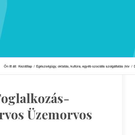
Ön itt áll:
Kezdőlap
/
Egészségügy, oktatás, kultúra, egyéb szociális szolgáltatás (kiv
/
Foglalkozás-
orvos Üzemorvos