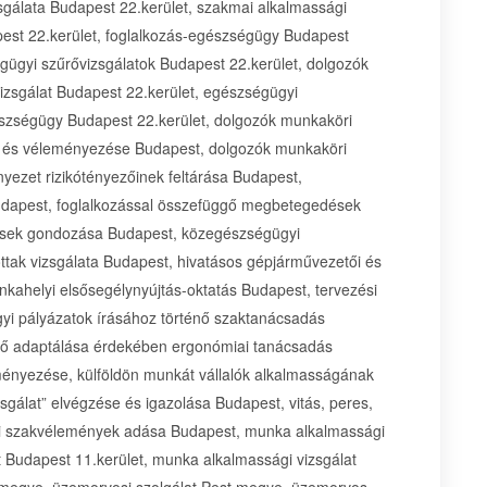
gálata Budapest 22.kerület, szakmai alkalmassági
pest 22.kerület, foglalkozás-egészségügy Budapest
égügyi szűrővizsgálatok Budapest 22.kerület, dolgozók
vizsgálat Budapest 22.kerület, egészségügyi
gészségügy Budapest 22.kerület, dolgozók munkaköri
ta és véleményezése Budapest, dolgozók munkaköri
ezet rizikótényezőinek feltárása Budapest,
dapest, foglalkozással összefüggő megbetegedések
ések gondozása Budapest, közegészségügyi
ttak vizsgálata Budapest, hivatásos gépjárművezetői és
nkahelyi elsősegélynyújtás-oktatás Budapest, tervezési
i pályázatok írásához történő szaktanácsadás
nő adaptálása érdekében ergonómiai tanácsadás
ményezése, külföldön munkát vállalók alkalmasságának
álat” elvégzése és igazolása Budapest, vitás, peres,
gyi szakvélemények adása Budapest, munka alkalmassági
t Budapest 11.kerület, munka alkalmassági vizsgálat
t megye, üzemorvosi szolgálat Pest megye, üzemorvos