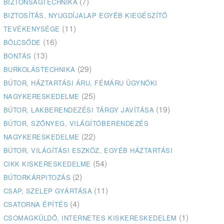
(7)
BIZTONSÁGTECHNIKA
BIZTOSÍTÁS, NYUGDÍJALAP EGYÉB KIEGÉSZÍTŐ
(11)
TEVÉKENYSÉGE
(16)
BÖLCSŐDE
(13)
BONTÁS
(29)
BURKOLÁSTECHNIKA
BÚTOR, HÁZTARTÁSI ÁRU, FÉMÁRU ÜGYNÖKI
(25)
NAGYKERESKEDELME
(19)
BÚTOR, LAKBERENDEZÉSI TÁRGY JAVÍTÁSA
BÚTOR, SZŐNYEG, VILÁGÍTÓBERENDEZÉS
(22)
NAGYKERESKEDELME
BÚTOR, VILÁGÍTÁSI ESZKÖZ, EGYÉB HÁZTARTÁSI
(54)
CIKK KISKERESKEDELME
(2)
BÚTORKÁRPITOZÁS
(11)
CSAP, SZELEP GYÁRTÁSA
(4)
CSATORNA ÉPÍTÉS
(1)
CSOMAGKÜLDŐ, INTERNETES KISKERESKEDELEM