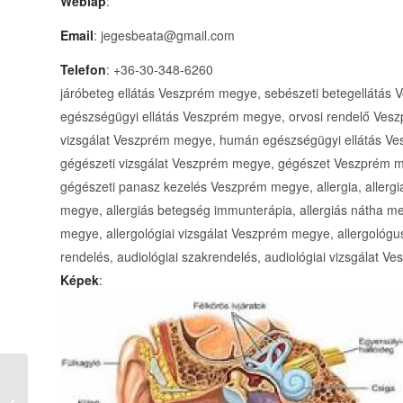
Weblap
:
Email
: jegesbeata@gmail.com
Telefon
: +36-30-348-6260
járóbeteg ellátás Veszprém megye, sebészeti betegellátás
egészségügyi ellátás Veszprém megye, orvosi rendelő Ves
vizsgálat Veszprém megye, humán egészségügyi ellátás V
gégészeti vizsgálat Veszprém megye, gégészet Veszprém 
gégészeti panasz kezelés Veszprém megye, allergia, allerg
megye, allergiás betegség immunterápia, allergiás nátha 
megye, allergológiai vizsgálat Veszprém megye, allergológus
rendelés, audiológiai szakrendelés, audiológiai vizsgálat 
Képek
:
Általános Iskola,
Óvoda, Alapfokú