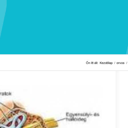
Ön itt áll:
Kezdőlap
/
orvos
/