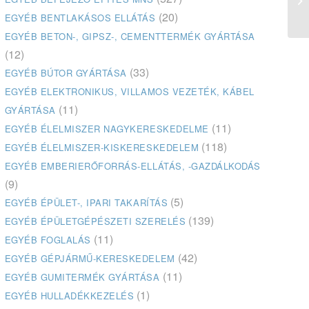
(20)
EGYÉB BENTLAKÁSOS ELLÁTÁS
EGYÉB BETON-, GIPSZ-, CEMENTTERMÉK GYÁRTÁSA
(12)
(33)
EGYÉB BÚTOR GYÁRTÁSA
EGYÉB ELEKTRONIKUS, VILLAMOS VEZETÉK, KÁBEL
(11)
GYÁRTÁSA
(11)
EGYÉB ÉLELMISZER NAGYKERESKEDELME
(118)
EGYÉB ÉLELMISZER-KISKERESKEDELEM
EGYÉB EMBERIERŐFORRÁS-ELLÁTÁS, -GAZDÁLKODÁS
(9)
(5)
EGYÉB ÉPÜLET-, IPARI TAKARÍTÁS
(139)
EGYÉB ÉPÜLETGÉPÉSZETI SZERELÉS
(11)
EGYÉB FOGLALÁS
(42)
EGYÉB GÉPJÁRMŰ-KERESKEDELEM
(11)
EGYÉB GUMITERMÉK GYÁRTÁSA
(1)
EGYÉB HULLADÉKKEZELÉS