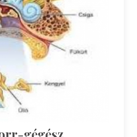
-orr-gégész,