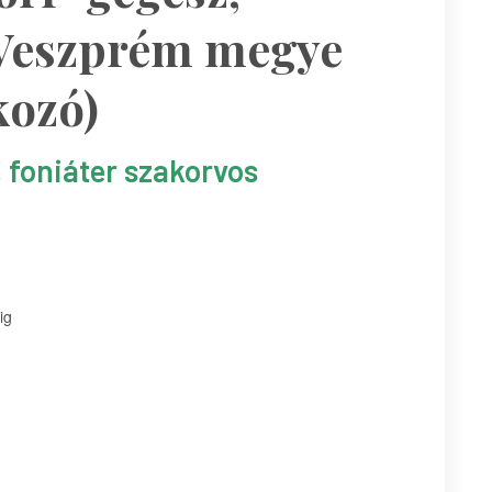
 Veszprém megye
kozó)
, foniáter szakorvos
ig