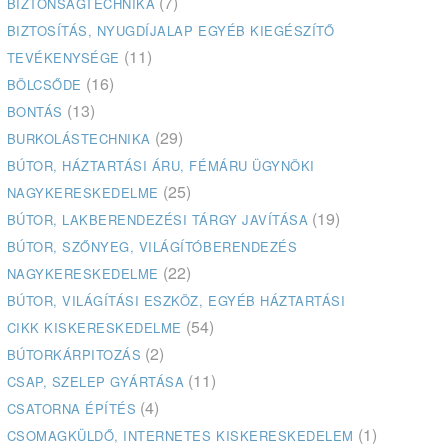
(7)
BIZTONSÁGTECHNIKA
BIZTOSÍTÁS, NYUGDÍJALAP EGYÉB KIEGÉSZÍTŐ
(11)
TEVÉKENYSÉGE
(16)
BÖLCSŐDE
(13)
BONTÁS
(29)
BURKOLÁSTECHNIKA
BÚTOR, HÁZTARTÁSI ÁRU, FÉMÁRU ÜGYNÖKI
(25)
NAGYKERESKEDELME
(19)
BÚTOR, LAKBERENDEZÉSI TÁRGY JAVÍTÁSA
BÚTOR, SZŐNYEG, VILÁGÍTÓBERENDEZÉS
(22)
NAGYKERESKEDELME
BÚTOR, VILÁGÍTÁSI ESZKÖZ, EGYÉB HÁZTARTÁSI
(54)
CIKK KISKERESKEDELME
(2)
BÚTORKÁRPITOZÁS
(11)
CSAP, SZELEP GYÁRTÁSA
(4)
CSATORNA ÉPÍTÉS
(1)
CSOMAGKÜLDŐ, INTERNETES KISKERESKEDELEM