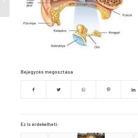
Művészetoktatási
Intézmény és
Egységes...
Bejegyzés megosztása
Ez is érdekelheti: