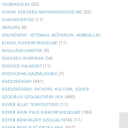
(23)
CSOMAGOLÁS
(22)
CUKOR, ÉDESSÉG NAGYKERESKEDELME
(11)
CUKORGYÁRTÁS
(6)
DARUZÁS
DÍSZNÖVÉNY, VETŐMAG, MŰTRÁGYA, HOBBIÁLLAT-
(11)
ELEDEL KISKERESKEDELME
(6)
DUGULÁSELHÁRÍTÁS
(34)
ÉDESSÉG GYÁRTÁSA
(11)
ÉDESVÍZI HALÁSZAT
(7)
ÉDESVÍZIHAL-GAZDÁLKODÁS
(441)
EGÉSZSÉGÜGY
EGÉSZSÉGÜGY, OKTATÁS, KULTÚRA, EGYÉB
(480)
SZOCIÁLIS SZOLGÁLTATÁS (KIV
(11)
EGYÉB ÁLLAT TENYÉSZTÉSE
(184)
EGYÉB ÁRUK PIACI KISKERESKEDELME
(11)
EGYÉB BÁNYÁSZATI SZOLGÁLTATÁS
(527)
EGYÉB BEFEJEZŐ ÉPÍTÉS MNS