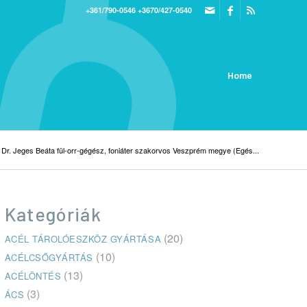
+361/790-0546
+3670/427-0540
Home
Dr. Jeges Beáta fül-orr-gégész, foniáter szakorvos Veszprém megye (Egés...
Kategóriák
(20)
ACÉL TÁROLÓESZKÖZ GYÁRTÁSA
(10)
ACÉLCSŐGYÁRTÁS
(13)
ACÉLÖNTÉS
(3)
ÁCS