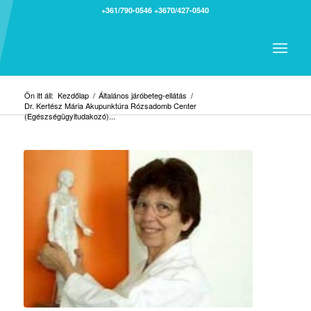
+361/790-0546
+3670/427-0540
Ön itt áll:
Kezdőlap
/
Általános járóbeteg-ellátás
/
Dr. Kertész Mária Akupunktúra Rózsadomb Center
(Egészségügyitudakozó)...