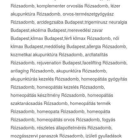
Rózsadomb, komplementer orvoslás Rózsadomb, lézer
akupunktúra Rózsadomb, orvos-természetgyógyász
Rózsadomb, arcidegzsába Budapest,trigeminusz neuralgia
Budapest,ekcéma Budapest,merevedési zavar
Budapest,klimax Budapest,férfi klimax Rózsadomb, női
klimax Budapest,meddőség Budapest,allergia Rózsadomb,
kozmetikai akupunktúra Rózsadomb, arcfiatalítás
Rózsadomb, rejuvenation Budapest,facelifting Rózsadomb,
antiaging Rózsadomb, akupunktúra Rózsadomb,
akupunktúrás kezelés Rózsadomb, homeopátiás gyógyítás
Rózsadomb, homeopátiás kezelés Rózsadomb,
homeopátiás készítmény Rózsadomb, homeopátiás
szaktanácsadás Rózsadomb, homeopátiás termék
Rózsadomb, homeopata Rózsadomb, homeopátia
Rózsadomb, homeopátiás orvos Rózsadomb, fogyás
Rózsadomb, részletes állapotfelmérés Rózsadomb,
mozgásszervi panaszok Rózsadomb, izületi gyulladások