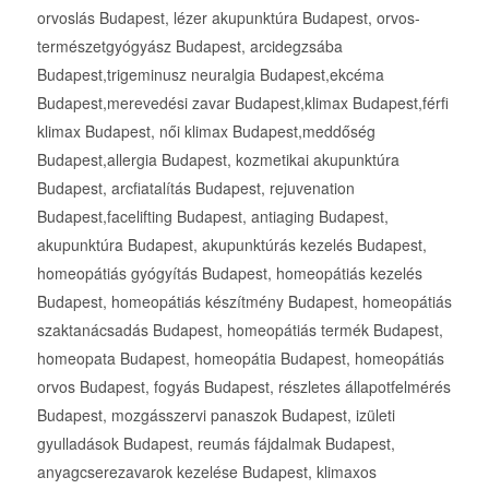
orvoslás Budapest, lézer akupunktúra Budapest, orvos-
természetgyógyász Budapest, arcidegzsába
Budapest,trigeminusz neuralgia Budapest,ekcéma
Budapest,merevedési zavar Budapest,klimax Budapest,férfi
klimax Budapest, női klimax Budapest,meddőség
Budapest,allergia Budapest, kozmetikai akupunktúra
Budapest, arcfiatalítás Budapest, rejuvenation
Budapest,facelifting Budapest, antiaging Budapest,
akupunktúra Budapest, akupunktúrás kezelés Budapest,
homeopátiás gyógyítás Budapest, homeopátiás kezelés
Budapest, homeopátiás készítmény Budapest, homeopátiás
szaktanácsadás Budapest, homeopátiás termék Budapest,
homeopata Budapest, homeopátia Budapest, homeopátiás
orvos Budapest, fogyás Budapest, részletes állapotfelmérés
Budapest, mozgásszervi panaszok Budapest, izületi
gyulladások Budapest, reumás fájdalmak Budapest,
anyagcserezavarok kezelése Budapest, klimaxos