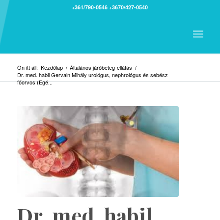
+361/790-0546
+3670/427-0540
Ön itt áll:
Kezdőlap
/
Általános járóbeteg-ellátás
/
Dr. med. habil Gervain Mihály urológus, nephrológus és sebész
főorvos (Egé...
Dr. med. habil