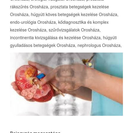
rákszűrés Orosháza, prosztata betegségek kezelése
Orosháza, húgyúti köves betegségek kezelése Orosháza,
endo-urológia Orosháza, kődiagnosztika és komplex
kezelése Orosháza, szűrővizsgálatok Orosháza,
incontinentia kivizsgálása és kezelése Orosháza, húgyúti
gyulladásos betegségek Orosháza, nephrologus Orosháza,
Bejegyzés megosztása