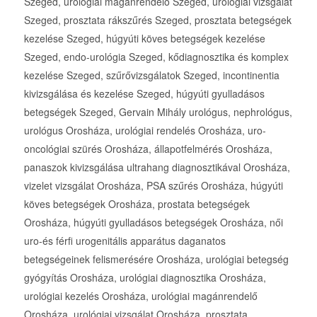
Szeged, urológiai magánrendelő Szeged, urológiai vizsgálat
Szeged, prosztata rákszűrés Szeged, prosztata betegségek
kezelése Szeged, húgyúti köves betegségek kezelése
Szeged, endo-urológia Szeged, kődiagnosztika és komplex
kezelése Szeged, szűrővizsgálatok Szeged, incontinentia
kivizsgálása és kezelése Szeged, húgyúti gyulladásos
betegségek Szeged, Gervain Mihály urológus, nephrológus,
urológus Orosháza, urológiai rendelés Orosháza, uro-
oncológiai szürés Orosháza, állapotfelmérés Orosháza,
panaszok kivizsgálása ultrahang diagnosztikával Orosháza,
vizelet vizsgálat Orosháza, PSA szűrés Orosháza, húgyúti
köves betegségek Orosháza, prostata betegségek
Orosháza, húgyúti gyulladásos betegségek Orosháza, női
uro-és férfi urogenitális apparátus daganatos
betegségeinek felismerésére Orosháza, urológiai betegség
gyógyítás Orosháza, urológiai diagnosztika Orosháza,
urológiai kezelés Orosháza, urológiai magánrendelő
Orosháza, urológiai vizsgálat Orosháza, prosztata