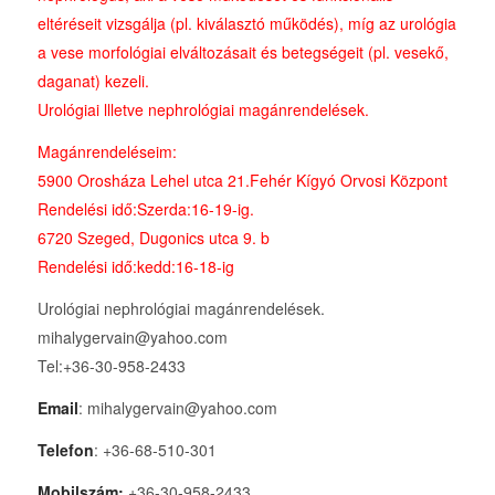
eltéréseit vizsgálja (pl. kiválasztó működés), míg az urológia
a vese morfológiai elváltozásait és betegségeit (pl. vesekő,
daganat) kezeli.
Urológiai llletve nephrológiai magánrendelések.
Magánrendeléseim:
5900 Orosháza Lehel utca 21.Fehér Kígyó Orvosi Központ
Rendelési idő:Szerda:16-19-ig.
6720 Szeged, Dugonics utca 9. b
Rendelési idő:kedd:16-18-ig
Urológiai nephrológiai magánrendelések.
mihalygervain@yahoo.com
Tel:+36-30-958-2433
Email
: mihalygervain@yahoo.com
Telefon
: +36-68-510-301
Mobilszám:
+36-30-958-2433