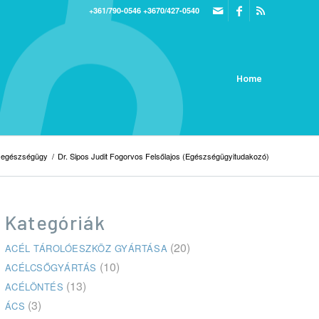
+361/790-0546
+3670/427-0540
Home
egészségügy
/
Dr. Sipos Judit Fogorvos Felsőlajos (Egészségügyitudakozó)
Kategóriák
(20)
ACÉL TÁROLÓESZKÖZ GYÁRTÁSA
(10)
ACÉLCSŐGYÁRTÁS
(13)
ACÉLÖNTÉS
(3)
ÁCS