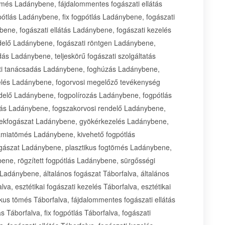
ömés Ladánybene, fájdalommentes fogászati ellátás
ótlás Ladánybene, fix fogpótlás Ladánybene, fogászati
ene, fogászati ellátás Ladánybene, fogászati kezelés
delő Ladánybene, fogászati röntgen Ladánybene,
ás Ladánybene, teljeskörű fogászati szolgáltatás
ati tanácsadás Ladánybene, foghúzás Ladánybene,
elés Ladánybene, fogorvosi megelőző tevékenység
delő Ladánybene, fogpolírozás Ladánybene, fogpótlás
tás Ladánybene, fogszakorvosi rendelő Ladánybene,
ekfogászat Ladánybene, gyökérkezelés Ladánybene,
miatömés Ladánybene, kivehető fogpótlás
gászat Ladánybene, plasztikus fogtömés Ladánybene,
ene, rögzített fogpótlás Ladánybene, sürgősségi
 Ladánybene, általános fogászat Táborfalva, általános
lva, esztétikai fogászati kezelés Táborfalva, esztétikai
ikus tömés Táborfalva, fájdalommentes fogászati ellátás
s Táborfalva, fix fogpótlás Táborfalva, fogászati