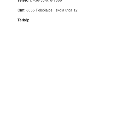
Telefon
: +36-30-978-1666
Cím
: 6055 Felsőlajos, Iskola utca 12.
Térkép
: