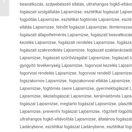
beavatkozás, szájsebészeti ellátás, ultrahangos fogkő-eltávo
(Egészségügyitudakoz�...
fogászati szolgáltatás Lajosmizse, esztétikai fogászat Lajosm
fogpótlás Lajosmizse, esztétikai fogtömés Lajosmizse, eszt
ellátás Lajosmizse, felnőtt fogászat Lajosmizse, fémlemezes
fogászati állapotfelmérés Lajosmizse, fogászati beavatkozás
kezelés Lajosmizse, fogászati rendelés Lajosmizse, fogásza
fogászati szakrendelés Lajosmizse, fogászati szaktanácsadás
Lajosmizse, fogászati szűrővizsgálat Lajosmizse, fogászati
gyógyító tevékenység Lajosmizse, fogorvosi kezelés Lajosm
fogorvosi rendelés Lajosmizse, fogorvosi rendelő Lajosmizs
fogszakorvos Lajosmizse, fogszakorvosi ellátás Lajosmizse,
Lajosmizse, fogtömés csere Lajosmizse, gyermekfogászat 
Lajosmizse, iskolafogászat Lajosmizse, kerámiatömés Lajos
fogászat Lajosmizse, megtartó fogászat Lajosmizse, plaszti
Lajosmizse, preventív fogászat Lajosmizse, rögzített fogpótl
ultrahangos fogkő-eltávolítás Lajosmizse, általános fogásza
Ladánybene, esztétikai fogászat Ladánybene, esztétikai fog