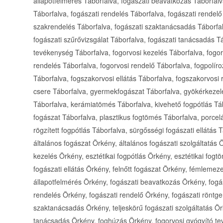
állapotfelmérés Táborfalva, fogászati beavatkozás Táborfalva
Táborfalva, fogászati rendelés Táborfalva, fogászati rendelő
szakrendelés Táborfalva, fogászati szaktanácsadás Táborfalv
fogászati szűrővizsgálat Táborfalva, fogászati tanácsadás T
tevékenység Táborfalva, fogorvosi kezelés Táborfalva, fogo
rendelés Táborfalva, fogorvosi rendelő Táborfalva, fogpolír
Táborfalva, fogszakorvosi ellátás Táborfalva, fogszakorvosi
csere Táborfalva, gyermekfogászat Táborfalva, gyökérkezel
Táborfalva, kerámiatömés Táborfalva, kivehető fogpótlás Tá
fogászat Táborfalva, plasztikus fogtömés Táborfalva, porcel
rögzített fogpótlás Táborfalva, sürgősségi fogászati ellátás 
általános fogászat Örkény, általános fogászati szolgáltatás Ö
kezelés Örkény, esztétikai fogpótlás Örkény, esztétikai fo
fogászati ellátás Örkény, felnőtt fogászat Örkény, fémlemeze
állapotfelmérés Örkény, fogászati beavatkozás Örkény, fogás
rendelés Örkény, fogászati rendelő Örkény, fogászati röntg
szaktanácsadás Örkény, teljeskörű fogászati szolgáltatás Ör
tanácsadás Örkény, foghúzás Örkény, fogorvosi gyógyító te