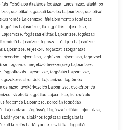
lítás Felsőlajos általános fogászat Lajosmizse, általános
izse, esztétikai fogászati kezelés Lajosmizse, esztétikai
étikus tömés Lajosmizse, fájdalommentes fogászati
 fogpótlás Lajosmizse, fix fogpótlás Lajosmizse,
 Lajosmizse, fogászati ellátás Lajosmizse, fogászati
ti rendelő Lajosmizse, fogászati röntgen Lajosmizse,
 Lajosmizse, teljeskörű fogászati szolgáltatás
 tanácsadás Lajosmizse, foghúzás Lajosmizse, fogorvosi
izse, fogorvosi megelőző tevékenység Lajosmizse,
e, fogpolírozás Lajosmizse, fogpótlás Lajosmizse,
 fogszakorvosi rendelő Lajosmizse, fogtömés
Lajosmizse, gyökérkezelés Lajosmizse, gyökértömés
mizse, kivehető fogpótlás Lajosmizse, konzerváló
kus fogtömés Lajosmizse, porcelán fogpótlás
ás Lajosmizse, sürgősségi fogászati ellátás Lajosmizse,
t Ladánybene, általános fogászati szolgáltatás
ászati kezelés Ladánybene, esztétikai fogpótlás