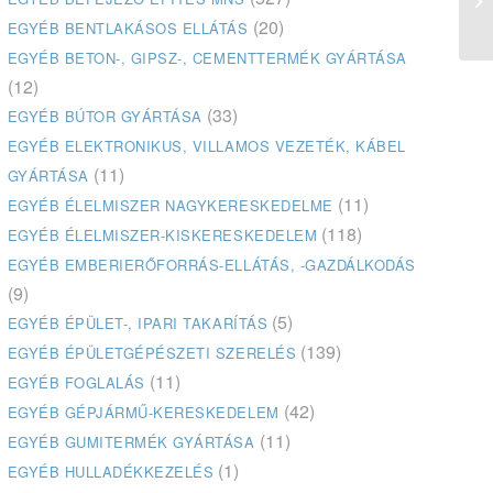
(20)
EGYÉB BENTLAKÁSOS ELLÁTÁS
EGYÉB BETON-, GIPSZ-, CEMENTTERMÉK GYÁRTÁSA
(12)
(33)
EGYÉB BÚTOR GYÁRTÁSA
EGYÉB ELEKTRONIKUS, VILLAMOS VEZETÉK, KÁBEL
(11)
GYÁRTÁSA
(11)
EGYÉB ÉLELMISZER NAGYKERESKEDELME
(118)
EGYÉB ÉLELMISZER-KISKERESKEDELEM
EGYÉB EMBERIERŐFORRÁS-ELLÁTÁS, -GAZDÁLKODÁS
(9)
(5)
EGYÉB ÉPÜLET-, IPARI TAKARÍTÁS
(139)
EGYÉB ÉPÜLETGÉPÉSZETI SZERELÉS
(11)
EGYÉB FOGLALÁS
(42)
EGYÉB GÉPJÁRMŰ-KERESKEDELEM
(11)
EGYÉB GUMITERMÉK GYÁRTÁSA
(1)
EGYÉB HULLADÉKKEZELÉS