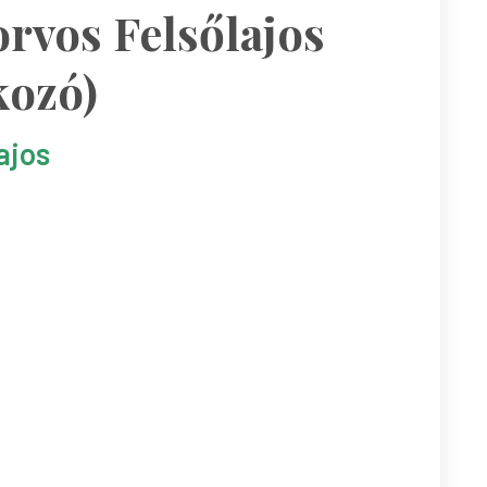
orvos Felsőlajos
kozó)
ajos