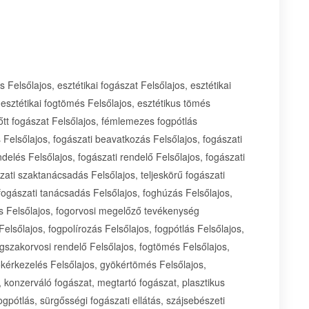
s Felsőlajos, esztétikai fogászat Felsőlajos, esztétikai
, esztétikai fogtömés Felsőlajos, esztétikus tömés
nőtt fogászat Felsőlajos, fémlemezes fogpótlás
és Felsőlajos, fogászati beavatkozás Felsőlajos, fogászati
ndelés Felsőlajos, fogászati rendelő Felsőlajos, fogászati
zati szaktanácsadás Felsőlajos, teljeskörű fogászati
 fogászati tanácsadás Felsőlajos, foghúzás Felsőlajos,
és Felsőlajos, fogorvosi megelőző tevékenység
Felsőlajos, fogpolírozás Felsőlajos, fogpótlás Felsőlajos,
ogszakorvosi rendelő Felsőlajos, fogtömés Felsőlajos,
kérkezelés Felsőlajos, gyökértömés Felsőlajos,
, konzerváló fogászat, megtartó fogászat, plasztikus
ogpótlás, sürgősségi fogászati ellátás, szájsebészeti