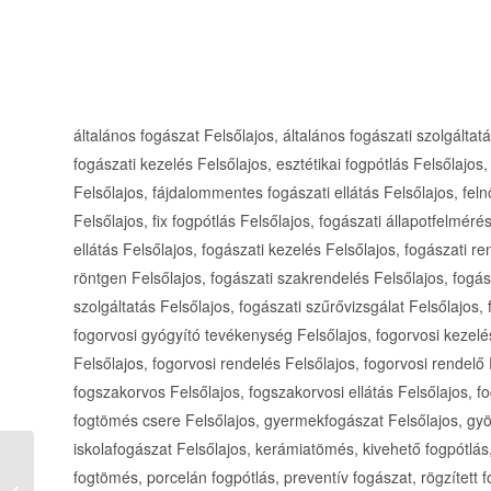
általános fogászat Felsőlajos, általános fogászati szolgáltatá
fogászati kezelés Felsőlajos, esztétikai fogpótlás Felsőlajos
Felsőlajos, fájdalommentes fogászati ellátás Felsőlajos, fel
Felsőlajos, fix fogpótlás Felsőlajos, fogászati állapotfelmér
ellátás Felsőlajos, fogászati kezelés Felsőlajos, fogászati re
röntgen Felsőlajos, fogászati szakrendelés Felsőlajos, fogás
szolgáltatás Felsőlajos, fogászati szűrővizsgálat Felsőlajos,
fogorvosi gyógyító tevékenység Felsőlajos, fogorvosi kezel
Felsőlajos, fogorvosi rendelés Felsőlajos, fogorvosi rendelő 
fogszakorvos Felsőlajos, fogszakorvosi ellátás Felsőlajos, f
fogtömés csere Felsőlajos, gyermekfogászat Felsőlajos, gyö
iskolafogászat Felsőlajos, kerámiatömés, kivehető fogpótlás
Parkvárosi Állatorvosi
fogtömés, porcelán fogpótlás, preventív fogászat, rögzített f
Rendelő állatorvos Érd