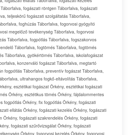
, fogászati ellátás Táborfalva, fogászati kezelés
 Táborfalva, fogászati röntgen Táborfalva, fogászati
a, teljeskörű fogászati szolgáltatás Táborfalva,
áborfalva, foghúzás Táborfalva, fogorvosi gyógyító
rvosi megelőző tevékenység Táborfalva, fogorvosi
ozás Táborfalva, fogpótlás Táborfalva, fogszakorvos
 rendelő Táborfalva, fogtömés Táborfalva, fogtömés
és Táborfalva, gyökértömés Táborfalva, iskolafogászat
borfalva, konzerváló fogászat Táborfalva, megtartó
án fogpótlás Táborfalva, preventív fogászat Táborfalva,
Táborfalva, ultrahangos fogkő-eltávolítás Táborfalva,
rkény, esztétikai fogászat Örkény, esztétikai fogászati
gtömés Örkény, esztétikus tömés Örkény, fájdalommentes
s fogpótlás Örkény, fix fogpótlás Örkény, fogászati
zati ellátás Örkény, fogászati kezelés Örkény, fogászati
en Örkény, fogászati szakrendelés Örkény, fogászati
kény, fogászati szűrővizsgálat Örkény, fogászati
vékenység Örkény, fogorvosi kezelés Örkény, fogorvosi