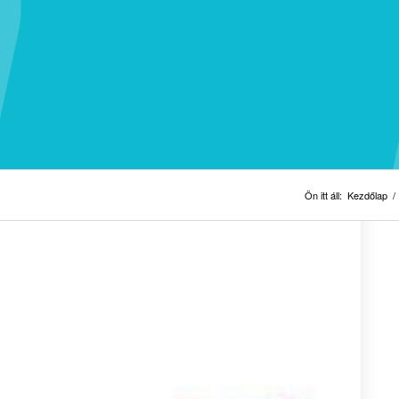
Ön itt áll:
Kezdőlap
/