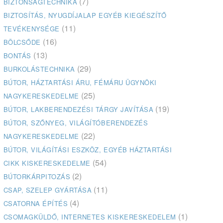
(7)
BIZTONSÁGTECHNIKA
BIZTOSÍTÁS, NYUGDÍJALAP EGYÉB KIEGÉSZÍTŐ
(11)
TEVÉKENYSÉGE
(16)
BÖLCSŐDE
(13)
BONTÁS
(29)
BURKOLÁSTECHNIKA
BÚTOR, HÁZTARTÁSI ÁRU, FÉMÁRU ÜGYNÖKI
(25)
NAGYKERESKEDELME
(19)
BÚTOR, LAKBERENDEZÉSI TÁRGY JAVÍTÁSA
BÚTOR, SZŐNYEG, VILÁGÍTÓBERENDEZÉS
(22)
NAGYKERESKEDELME
BÚTOR, VILÁGÍTÁSI ESZKÖZ, EGYÉB HÁZTARTÁSI
(54)
CIKK KISKERESKEDELME
(2)
BÚTORKÁRPITOZÁS
(11)
CSAP, SZELEP GYÁRTÁSA
(4)
CSATORNA ÉPÍTÉS
(1)
CSOMAGKÜLDŐ, INTERNETES KISKERESKEDELEM