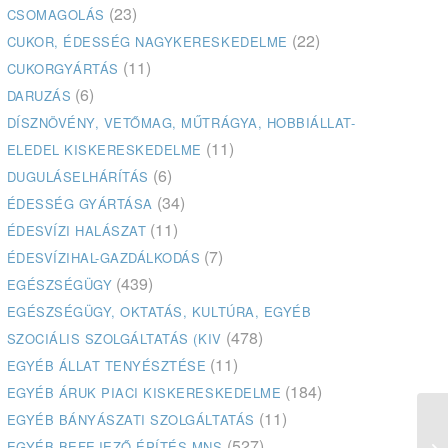
(23)
CSOMAGOLÁS
(22)
CUKOR, ÉDESSÉG NAGYKERESKEDELME
(11)
CUKORGYÁRTÁS
(6)
DARUZÁS
DÍSZNÖVÉNY, VETŐMAG, MŰTRÁGYA, HOBBIÁLLAT-
(11)
ELEDEL KISKERESKEDELME
(6)
DUGULÁSELHÁRÍTÁS
(34)
ÉDESSÉG GYÁRTÁSA
(11)
ÉDESVÍZI HALÁSZAT
(7)
ÉDESVÍZIHAL-GAZDÁLKODÁS
(439)
EGÉSZSÉGÜGY
EGÉSZSÉGÜGY, OKTATÁS, KULTÚRA, EGYÉB
(478)
SZOCIÁLIS SZOLGÁLTATÁS (KIV
(11)
EGYÉB ÁLLAT TENYÉSZTÉSE
(184)
EGYÉB ÁRUK PIACI KISKERESKEDELME
(11)
EGYÉB BÁNYÁSZATI SZOLGÁLTATÁS
(527)
EGYÉB BEFEJEZŐ ÉPÍTÉS MNS