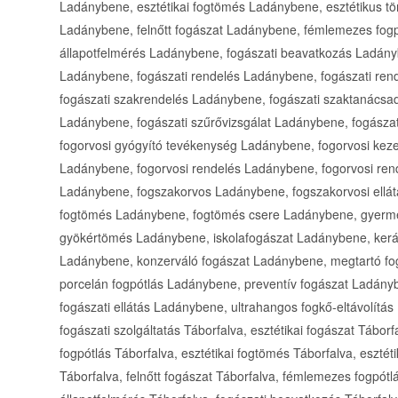
Ladánybene, esztétikai fogtömés Ladánybene, esztétikus t
Ladánybene, felnőtt fogászat Ladánybene, fémlemezes fogp
állapotfelmérés Ladánybene, fogászati beavatkozás Ladányb
Ladánybene, fogászati rendelés Ladánybene, fogászati ren
fogászati szakrendelés Ladánybene, fogászati szaktanácsad
Ladánybene, fogászati szűrővizsgálat Ladánybene, fogász
fogorvosi gyógyító tevékenység Ladánybene, fogorvosi kez
Ladánybene, fogorvosi rendelés Ladánybene, fogorvosi ren
Ladánybene, fogszakorvos Ladánybene, fogszakorvosi ellá
fogtömés Ladánybene, fogtömés csere Ladánybene, gyerm
gyökértömés Ladánybene, iskolafogászat Ladánybene, kerá
Ladánybene, konzerváló fogászat Ladánybene, megtartó fo
porcelán fogpótlás Ladánybene, preventív fogászat Ladányb
fogászati ellátás Ladánybene, ultrahangos fogkő-eltávolítás
fogászati szolgáltatás Táborfalva, esztétikai fogászat Táborfa
fogpótlás Táborfalva, esztétikai fogtömés Táborfalva, esztét
Táborfalva, felnőtt fogászat Táborfalva, fémlemezes fogpótlá