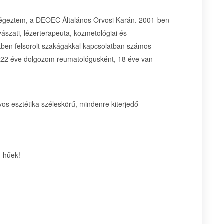
végeztem, a DEOEC Általános Orvosi Karán. 2001-ben
szati, lézerterapeuta, kozmetológiai és
ekben felsorolt szakágakkal kapcsolatban számos
. 22 éve dolgozom reumatológusként, 18 éve van
s esztétika széleskörű, mindenre kiterjedő
 hűek!