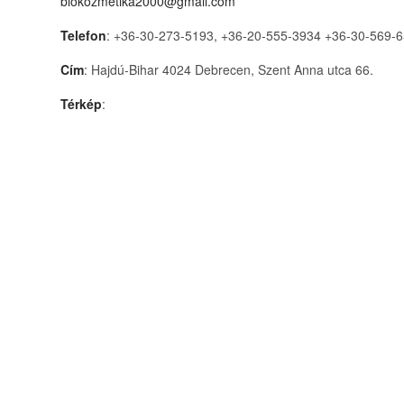
biokozmetika2000@gmail.com
Telefon
: +36-30-273-5193, +36-20-555-3934 +36-30-569-
Cím
: Hajdú-Bihar 4024 Debrecen, Szent Anna utca 66.
Térkép
: