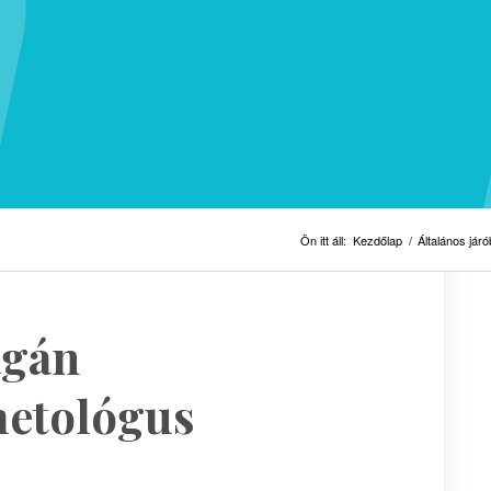
Ön itt áll:
Kezdőlap
/
Általános járó
agán
etológus