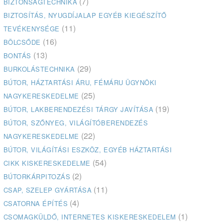
(7)
BIZTONSÁGTECHNIKA
BIZTOSÍTÁS, NYUGDÍJALAP EGYÉB KIEGÉSZÍTŐ
(11)
TEVÉKENYSÉGE
(16)
BÖLCSŐDE
(13)
BONTÁS
(29)
BURKOLÁSTECHNIKA
BÚTOR, HÁZTARTÁSI ÁRU, FÉMÁRU ÜGYNÖKI
(25)
NAGYKERESKEDELME
(19)
BÚTOR, LAKBERENDEZÉSI TÁRGY JAVÍTÁSA
BÚTOR, SZŐNYEG, VILÁGÍTÓBERENDEZÉS
(22)
NAGYKERESKEDELME
BÚTOR, VILÁGÍTÁSI ESZKÖZ, EGYÉB HÁZTARTÁSI
(54)
CIKK KISKERESKEDELME
(2)
BÚTORKÁRPITOZÁS
(11)
CSAP, SZELEP GYÁRTÁSA
(4)
CSATORNA ÉPÍTÉS
(1)
CSOMAGKÜLDŐ, INTERNETES KISKERESKEDELEM