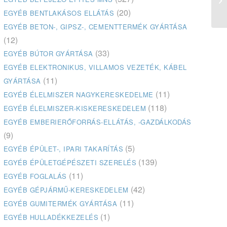
(20)
EGYÉB BENTLAKÁSOS ELLÁTÁS
EGYÉB BETON-, GIPSZ-, CEMENTTERMÉK GYÁRTÁSA
(12)
(33)
EGYÉB BÚTOR GYÁRTÁSA
EGYÉB ELEKTRONIKUS, VILLAMOS VEZETÉK, KÁBEL
(11)
GYÁRTÁSA
(11)
EGYÉB ÉLELMISZER NAGYKERESKEDELME
(118)
EGYÉB ÉLELMISZER-KISKERESKEDELEM
EGYÉB EMBERIERŐFORRÁS-ELLÁTÁS, -GAZDÁLKODÁS
(9)
(5)
EGYÉB ÉPÜLET-, IPARI TAKARÍTÁS
(139)
EGYÉB ÉPÜLETGÉPÉSZETI SZERELÉS
(11)
EGYÉB FOGLALÁS
(42)
EGYÉB GÉPJÁRMŰ-KERESKEDELEM
(11)
EGYÉB GUMITERMÉK GYÁRTÁSA
(1)
EGYÉB HULLADÉKKEZELÉS