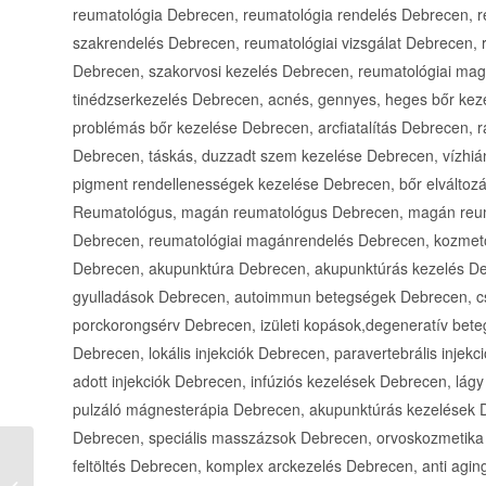
Demeter Masszázs Lepkeháló