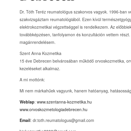
Dr. Tóth Teréz reumatológus szakorvos vagyok. 1996-ban 
szakvizsgáztam reumatológiából. Ezen kívül természetgyógyá
elektrokozmetikai végzettséggel is rendelkezem. Az előbbi
továbbképzésen, tanfolyamon és konzultáción vettem részt
magánrendelésem.
Szent Anna Kozmetika
15 éve Debrecen belvárosában működő orvoskozmetika, orvo
kezeléseket alkalmaz.
A mi mottónk:
Mi nem márkahűek vagyunk, hanem hatóanyag, hatásosság
Weblap
:
www.szentanna-kozmetika.hu
www.orvoskozmetologiadebrecen.hu
Email
: dr.toth.reumatologus@gmail.com