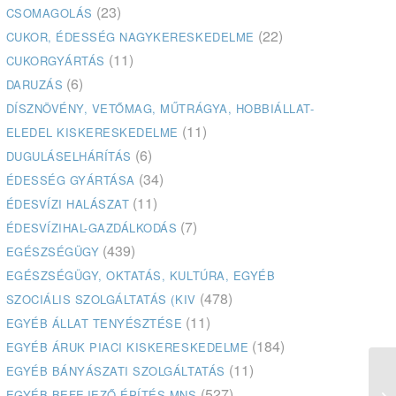
(23)
CSOMAGOLÁS
(22)
CUKOR, ÉDESSÉG NAGYKERESKEDELME
(11)
CUKORGYÁRTÁS
(6)
DARUZÁS
DÍSZNÖVÉNY, VETŐMAG, MŰTRÁGYA, HOBBIÁLLAT-
(11)
ELEDEL KISKERESKEDELME
(6)
DUGULÁSELHÁRÍTÁS
(34)
ÉDESSÉG GYÁRTÁSA
(11)
ÉDESVÍZI HALÁSZAT
(7)
ÉDESVÍZIHAL-GAZDÁLKODÁS
(439)
EGÉSZSÉGÜGY
EGÉSZSÉGÜGY, OKTATÁS, KULTÚRA, EGYÉB
(478)
SZOCIÁLIS SZOLGÁLTATÁS (KIV
(11)
EGYÉB ÁLLAT TENYÉSZTÉSE
(184)
EGYÉB ÁRUK PIACI KISKERESKEDELME
(11)
EGYÉB BÁNYÁSZATI SZOLGÁLTATÁS
(527)
EGYÉB BEFEJEZŐ ÉPÍTÉS MNS
Öt