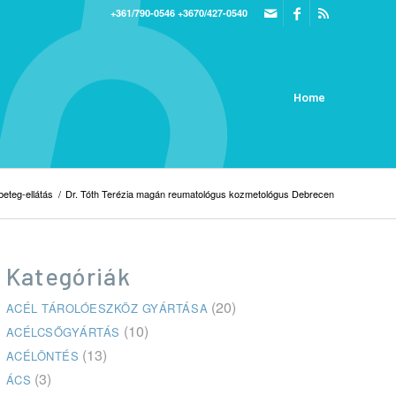
+361/790-0546
+3670/427-0540
Home
beteg-ellátás
/
Dr. Tóth Terézia magán reumatológus kozmetológus Debrecen
Kategóriák
(20)
ACÉL TÁROLÓESZKÖZ GYÁRTÁSA
(10)
ACÉLCSŐGYÁRTÁS
(13)
ACÉLÖNTÉS
(3)
ÁCS