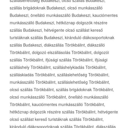
szálláslehetőség Budakeszi, olcsó szállás Budakeszi,
szállás brigádoknak Budakeszi, olcsó munkásszálló
Budakeszi, önellátó munkásszálló Budakeszi, kauciómentes
munkásszálló Budakeszi, hétköznap dolgozók részére
szállás Budakeszi, hétvégente olcsó szállást kereső
turistáknak szállás Budakeszi, kiránduló diákcsoportoknak
szállás Budakeszi, diákszállás Törökbálint, diákszálló
Törökbálint, dolgozó elszállásolás Törökbálint, dolgozói
szállás Törökbálint, ifjúsági szállás Törökbálint, ifjúsági
szálláshely Törökbálint, szálláshelykiadás Törökbálint,
szálláskiadás Törökbálint, szálláslehetőség Törökbálint,
munkásszálló Törökbálint, szálláslehetőség Törökbálint,
olcsó szállás Törökbálint, szállás brigádoknak Törökbálint,
olcsó munkásszálló Törökbálint, önellátó munkásszálló
Törökbálint, kauciómentes munkásszálló Törökbálint,
hétköznap dolgozók részére szállás Törökbálint, hétvégente
olcsó szállást kereső turistáknak szállás Törökbálint,
kiránduló diákcsoportoknak szállás Törökbálint, diákszállás