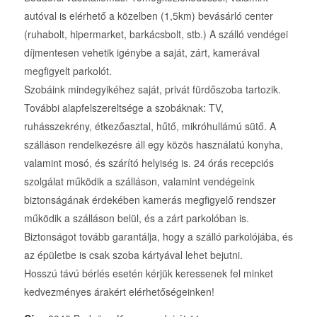
autóval is elérhető a közelben (1,5km) bevásárló center
(ruhabolt, hipermarket, barkácsbolt, stb.) A szálló vendégei
díjmentesen vehetik igénybe a saját, zárt, kamerával
megfigyelt parkolót.
Szobáink mindegyikéhez saját, privát fürdőszoba tartozik.
További alapfelszereltsége a szobáknak: TV,
ruhásszekrény, étkezőasztal, hűtő, mikróhullámú sütő. A
szálláson rendelkezésre áll egy közös használatú konyha,
valamint mosó, és szárító helyiség is. 24 órás recepciós
szolgálat működik a szálláson, valamint vendégeink
biztonságának érdekében kamerás megfigyelő rendszer
működik a szálláson belül, és a zárt parkolóban is.
Biztonságot tovább garantálja, hogy a szálló parkolójába, és
az épületbe is csak szoba kártyával lehet bejutni.
Hosszú távú bérlés esetén kérjük keressenek fel minket
kedvezményes árakért elérhetőségeinken!