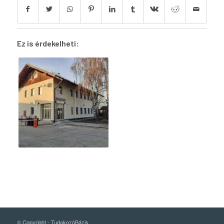
Ez is érdekelheti:
© Copyright -
TudakozóBázis