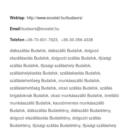
Weblap
:
http://www.ecostel.hu/budaors/
Email
:budaors@ecostel.hu
Telefon
:+36-70-601-7623, +36-30-356-4338
diákszállás Budafok, diákszálló Budafok, dolgozó
elszállásolás Budafok, dolgozói szállás Budafok, ifjúsági
szállás Budafok, ifjúsági szálláshely Budafok,
szálláshelykiadás Budafok, szálláskiadás Budafok,
szálláslehetőség Budafok, munkásszálló Budafok,
szálláslehetőség Budafok, olcsó szállás Budafok, szállás
brigádoknak Budafok, olcsó munkásszálló Budafok, önellátó
munkásszálló Budafok, kauciómentes munkásszálló
Budafok, diákszállás Budatétény, diákszálló Budatétény,
dolgozó elszállásolás Budatétény, dolgozói szállás
Budatétény, ifjúsági szállás Budatétény, ifjúsági szálláshely