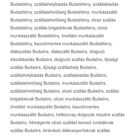
Budatétény, szálláshelykiadás Budatétény, szálláskiadás
Budatétény, szálláslehetőség Budatétény, munkásszálló
Budatétény, szálláslehetőség Budatétény, olcsó szállás
Budatétény, szállás brigádoknak Budatétény, olcsó
munkásszálló Budatétény, önellátó munkásszálló
Budatétény, kauciómentes munkásszálló Budatétény,
diákszállás Budaörs, diákszálló Budaörs, dolgozó
elszállásolás Budaörs, dolgozói szállás Budaörs, ifjúsági
szállás Budaörs, ifjúsági szálláshely Budaörs,
szálláshelykiadás Budaörs, szálláskiadás Budaörs,
szálláslehetőség Budaörs, munkásszálló Budaörs,
szálláslehetőség Budaörs, olcsó szállás Budaörs, szállás
brigádoknak Budaörs, olcsó munkásszálló Budaörs,
önellátó munkásszálló Budaörs, kauciómentes
munkásszálló Budaörs, hétköznap dolgozók részére szállás
Budaörs, hétvégente olcsó szállást kereső turistáknak
szállás Budaörs, kiránduló diákcsoportoknak szállás