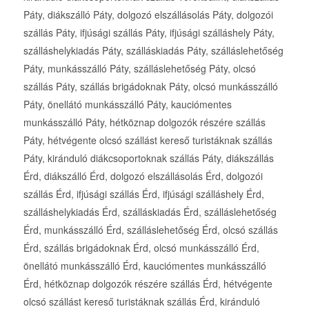
Páty, diákszálló Páty, dolgozó elszállásolás Páty, dolgozói
szállás Páty, ifjúsági szállás Páty, ifjúsági szálláshely Páty,
szálláshelykiadás Páty, szálláskiadás Páty, szálláslehetőség
Páty, munkásszálló Páty, szálláslehetőség Páty, olcsó
szállás Páty, szállás brigádoknak Páty, olcsó munkásszálló
Páty, önellátó munkásszálló Páty, kauciómentes
munkásszálló Páty, hétköznap dolgozók részére szállás
Páty, hétvégente olcsó szállást kereső turistáknak szállás
Páty, kiránduló diákcsoportoknak szállás Páty, diákszállás
Érd, diákszálló Érd, dolgozó elszállásolás Érd, dolgozói
szállás Érd, ifjúsági szállás Érd, ifjúsági szálláshely Érd,
szálláshelykiadás Érd, szálláskiadás Érd, szálláslehetőség
Érd, munkásszálló Érd, szálláslehetőség Érd, olcsó szállás
Érd, szállás brigádoknak Érd, olcsó munkásszálló Érd,
önellátó munkásszálló Érd, kauciómentes munkásszálló
Érd, hétköznap dolgozók részére szállás Érd, hétvégente
olcsó szállást kereső turistáknak szállás Érd, kiránduló