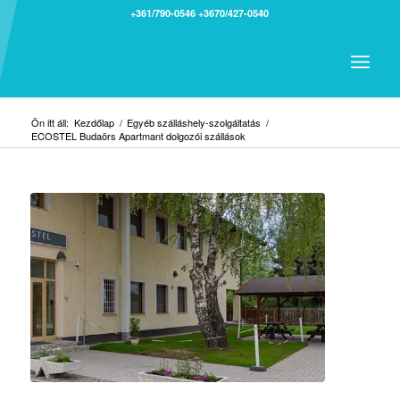
+361/790-0546
+3670/427-0540
Ön itt áll:
Kezdőlap
/
Egyéb szálláshely-szolgáltatás
/
ECOSTEL Budaörs Apartmant dolgozói szállások