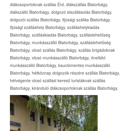
diákcsoportoknak szállás Érd, diákszállás Biatorbágy,
diákszálló Biatorbágy, dolgozó elszállásolás Biatorbágy,
dolgozói szállás Biatorbágy, ifjúsági szállás Biatorbágy,
ifjúsági szálláshely Biatorbágy, szálláshelykiadás
Biatorbágy, szálláskiadás Biatorbágy, szálláslehetőség
Biatorbágy, munkásszálló Biatorbágy, szálláslehetőség
Biatorbágy, olcsó szállás Biatorbágy, szállás brigádoknak
Biatorbágy, olcsó munkásszálló Biatorbágy, önellátó
munkásszálló Biatorbágy, kauciómentes munkásszálló
Biatorbágy, hétköznap dolgozók részére szállás Biatorbágy,
hétvégente olcsó szállást kereső turistáknak szállás
Biatorbágy, kiránduló diákcsoportoknak szállás Biatorbágy,