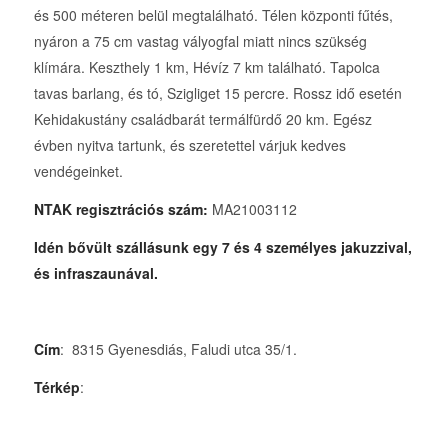
és 500 méteren belül megtalálható. Télen központi fűtés,
nyáron a 75 cm vastag vályogfal miatt nincs szükség
klímára. Keszthely 1 km, Hévíz 7 km található. Tapolca
tavas barlang, és tó, Szigliget 15 percre. Rossz idő esetén
Kehidakustány családbarát termálfürdő 20 km. Egész
évben nyitva tartunk, és szeretettel várjuk kedves
vendégeinket.
NTAK regisztrációs szám:
MA21003112
Idén bővült szállásunk egy 7 és 4 személyes jakuzzival,
és infraszaunával.
Cím
: 8315 Gyenesdiás, Faludi utca 35/1.
Térkép
: