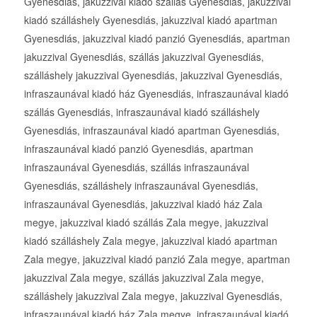
Gyenesdiás, jakuzzival kiadó szállás Gyenesdiás, jakuzzival
kiadó szálláshely Gyenesdiás, jakuzzival kiadó apartman
Gyenesdiás, jakuzzival kiadó panzió Gyenesdiás, apartman
jakuzzival Gyenesdiás, szállás jakuzzival Gyenesdiás,
szálláshely jakuzzival Gyenesdiás, jakuzzival Gyenesdiás,
infraszaunával kiadó ház Gyenesdiás, infraszaunával kiadó
szállás Gyenesdiás, infraszaunával kiadó szálláshely
Gyenesdiás, infraszaunával kiadó apartman Gyenesdiás,
infraszaunával kiadó panzió Gyenesdiás, apartman
infraszaunával Gyenesdiás, szállás infraszaunával
Gyenesdiás, szálláshely infraszaunával Gyenesdiás,
infraszaunával Gyenesdiás, jakuzzival kiadó ház Zala
megye, jakuzzival kiadó szállás Zala megye, jakuzzival
kiadó szálláshely Zala megye, jakuzzival kiadó apartman
Zala megye, jakuzzival kiadó panzió Zala megye, apartman
jakuzzival Zala megye, szállás jakuzzival Zala megye,
szálláshely jakuzzival Zala megye, jakuzzival Gyenesdiás,
infraszaunával kiadó ház Zala megye, infraszaunával kiadó