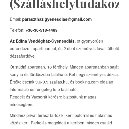
(Szálláshelytudakozó
Email:
paraszthaz.gyenesdias@gmail.com
Telefon:
+36-30-518-4489
Az Edina Vendégház-Gyenesdiás,
öt gyönyörűen
berendezett apartmannal, és 2 db 4 személyes fával fűthető
dézsafürdővel
Öt stúdió apartman, 16 férőhely. Minden apartmanban saját
konyha és fürdőszoba található. Két négy személyes dézsa.
Értékeléseink 9.6-9.9 szallas.hu, és booking.com oldalán
információ és rengeteg fotó található.
Reggelit és Vacsorát kérésre biztosítunk magas
minőségben.
Mindhez privát terasz tartozik, kerti bútorral és hatalmas
közös kert. Parkolás megoldott a kertben minden család