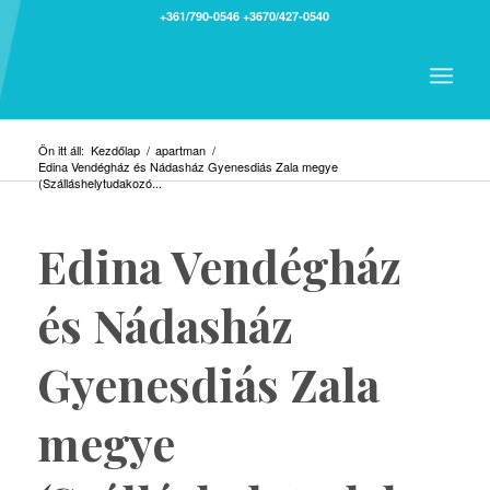
+361/790-0546
+3670/427-0540
Ön itt áll:
Kezdőlap
/
apartman
/
Edina Vendégház és Nádasház Gyenesdiás Zala megye
(Szálláshelytudakozó...
Edina Vendégház
és Nádasház
Gyenesdiás Zala
megye