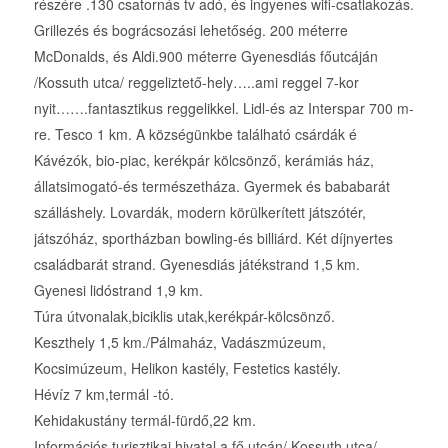
részére .130 csatornás tv adó, és ingyenes wifi-csatlakozás.
Grillezés és bográcsozási lehetőség. 200 méterre
McDonalds, és Aldi.900 méterre Gyenesdiás főutcáján
/Kossuth utca/ reggeliztető-hely…..ami reggel 7-kor
nyit…….fantasztikus reggelikkel. Lidl-és az Interspar 700 m-
re. Tesco 1 km. A községünkbe található csárdák é
Kávézók, bio-piac, kerékpár kölcsönző, kerámiás ház,
állatsimogató-és természetháza. Gyermek és bababarát
szálláshely. Lovardák, modern körülkerített játszótér,
játszóház, sportházban bowling-és billiárd. Két díjnyertes
családbarát strand. Gyenesdiás játékstrand 1,5 km.
Gyenesi lidóstrand 1,9 km.
Túra útvonalak,biciklis utak,kerékpár-kölcsönző.
Keszthely 1,5 km./Pálmaház, Vadászmúzeum,
Kocsimúzeum, Helikon kastély, Festetics kastély.
Hévíz 7 km,termál -tó.
Kehidakustány termál-fürdő,22 km.
Információs turisztikai hivatal a fő utcán/ Kossuth utca/.