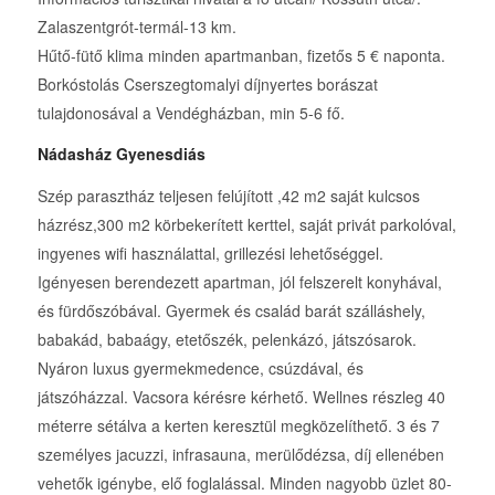
Zalaszentgrót-termál-13 km.
Hűtő-fütő klima minden apartmanban, fizetős 5 € naponta.
Borkóstolás Cserszegtomalyi díjnyertes borászat
tulajdonosával a Vendégházban, min 5-6 fő.
Nádasház Gyenesdiás
Szép parasztház teljesen felújított ,42 m2 saját kulcsos
házrész,300 m2 körbekerített kerttel, saját privát parkolóval,
ingyenes wifi használattal, grillezési lehetőséggel.
Igényesen berendezett apartman, jól felszerelt konyhával,
és fürdőszóbával. Gyermek és család barát szálláshely,
babakád, babaágy, etetőszék, pelenkázó, játszósarok.
Nyáron luxus gyermekmedence, csúzdával, és
játszóházzal. Vacsora kérésre kérhető. Wellnes részleg 40
méterre sétálva a kerten keresztül megközelíthető. 3 és 7
személyes jacuzzi, infrasauna, merülődézsa, díj ellenében
vehetők igénybe, elő foglalással. Minden nagyobb üzlet 80-