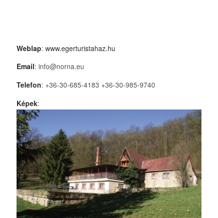
Weblap
:
www.egerturistahaz.hu
Email
: info@norna.eu
Telefon
: +36-30-685-4183 +36-30-985-9740
Képek
: