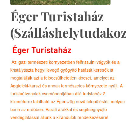
Éger Turistaház
(Szálláshelytudakozó
Éger Turistaház
Az igazi természeti környezetben felfrissülni vágyók és a
kristálytiszta hegyi levegő gyógyító hatását keresők itt
megtalálják azt a felbecsülhetetlen kincset, amelyet az
Aggteleki-karszt és annak természetes környezete nyújt. A
turistaútvonalak csomópontjában álló turistaház 2
kilométerre található az Égerszög nevű településtől, mélyen
benn az erdőben. Baráti árakkal és segítségnyújtó
vendéglátással állunk a kirándulók rendelkezésére!