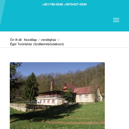
+361/790-0546
+3670/427-0540
Ön itt áll:
Kezdőlap
/
vendégház
/
Éger Turistaház (Szálláshelytudakozó)