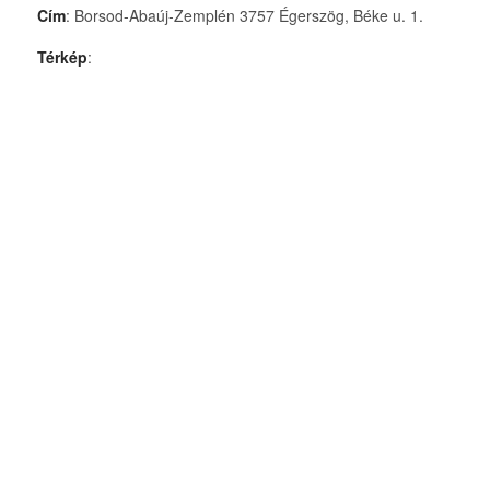
Cím
: Borsod-Abaúj-Zemplén 3757 Égerszög, Béke u. 1.
Térkép
: