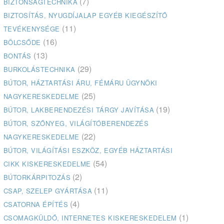
(7)
BIZTONSÁGTECHNIKA
BIZTOSÍTÁS, NYUGDÍJALAP EGYÉB KIEGÉSZÍTŐ
(11)
TEVÉKENYSÉGE
(16)
BÖLCSŐDE
(13)
BONTÁS
(29)
BURKOLÁSTECHNIKA
BÚTOR, HÁZTARTÁSI ÁRU, FÉMÁRU ÜGYNÖKI
(25)
NAGYKERESKEDELME
(19)
BÚTOR, LAKBERENDEZÉSI TÁRGY JAVÍTÁSA
BÚTOR, SZŐNYEG, VILÁGÍTÓBERENDEZÉS
(22)
NAGYKERESKEDELME
BÚTOR, VILÁGÍTÁSI ESZKÖZ, EGYÉB HÁZTARTÁSI
(54)
CIKK KISKERESKEDELME
(2)
BÚTORKÁRPITOZÁS
(11)
CSAP, SZELEP GYÁRTÁSA
(4)
CSATORNA ÉPÍTÉS
(1)
CSOMAGKÜLDŐ, INTERNETES KISKERESKEDELEM