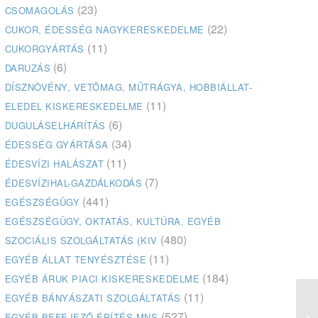
(23)
CSOMAGOLÁS
(22)
CUKOR, ÉDESSÉG NAGYKERESKEDELME
(11)
CUKORGYÁRTÁS
(6)
DARUZÁS
DÍSZNÖVÉNY, VETŐMAG, MŰTRÁGYA, HOBBIÁLLAT-
(11)
ELEDEL KISKERESKEDELME
(6)
DUGULÁSELHÁRÍTÁS
(34)
ÉDESSÉG GYÁRTÁSA
(11)
ÉDESVÍZI HALÁSZAT
(7)
ÉDESVÍZIHAL-GAZDÁLKODÁS
(441)
EGÉSZSÉGÜGY
EGÉSZSÉGÜGY, OKTATÁS, KULTÚRA, EGYÉB
(480)
SZOCIÁLIS SZOLGÁLTATÁS (KIV
(11)
EGYÉB ÁLLAT TENYÉSZTÉSE
(184)
EGYÉB ÁRUK PIACI KISKERESKEDELME
(11)
EGYÉB BÁNYÁSZATI SZOLGÁLTATÁS
(527)
EGYÉB BEFEJEZŐ ÉPÍTÉS MNS
Eg