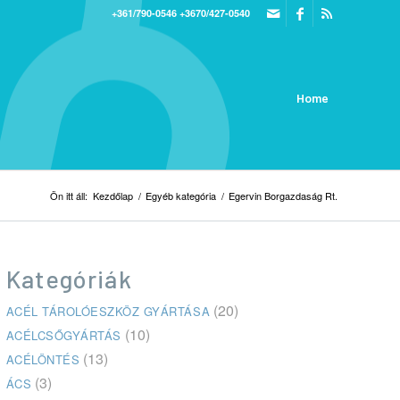
+361/790-0546
+3670/427-0540
Home
Ön itt áll:
Kezdőlap
/
Egyéb kategória
/
Egervin Borgazdaság Rt.
Kategóriák
(20)
ACÉL TÁROLÓESZKÖZ GYÁRTÁSA
(10)
ACÉLCSŐGYÁRTÁS
(13)
ACÉLÖNTÉS
(3)
ÁCS