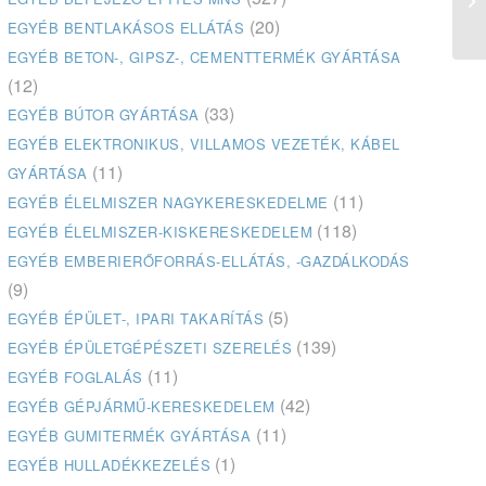
(20)
EGYÉB BENTLAKÁSOS ELLÁTÁS
EGYÉB BETON-, GIPSZ-, CEMENTTERMÉK GYÁRTÁSA
(12)
(33)
EGYÉB BÚTOR GYÁRTÁSA
EGYÉB ELEKTRONIKUS, VILLAMOS VEZETÉK, KÁBEL
(11)
GYÁRTÁSA
(11)
EGYÉB ÉLELMISZER NAGYKERESKEDELME
(118)
EGYÉB ÉLELMISZER-KISKERESKEDELEM
EGYÉB EMBERIERŐFORRÁS-ELLÁTÁS, -GAZDÁLKODÁS
(9)
(5)
EGYÉB ÉPÜLET-, IPARI TAKARÍTÁS
(139)
EGYÉB ÉPÜLETGÉPÉSZETI SZERELÉS
(11)
EGYÉB FOGLALÁS
(42)
EGYÉB GÉPJÁRMŰ-KERESKEDELEM
(11)
EGYÉB GUMITERMÉK GYÁRTÁSA
(1)
EGYÉB HULLADÉKKEZELÉS