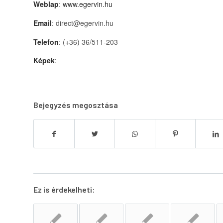
Weblap
:
www.egervin.hu
Email
: direct@egervin.hu
Telefon
: (+36) 36/511-203
Képek
:
Bejegyzés megosztása
Ez is érdekelheti: