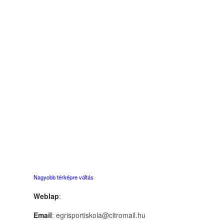
Nagyobb térképre váltás
Weblap
:
Email
: egrisportiskola@citromail.hu