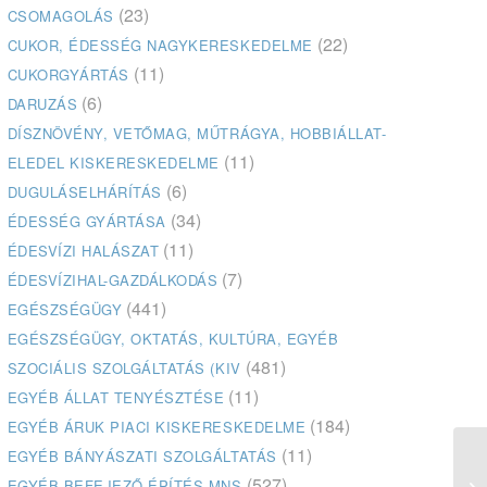
(23)
CSOMAGOLÁS
(22)
CUKOR, ÉDESSÉG NAGYKERESKEDELME
(11)
CUKORGYÁRTÁS
(6)
DARUZÁS
DÍSZNÖVÉNY, VETŐMAG, MŰTRÁGYA, HOBBIÁLLAT-
(11)
ELEDEL KISKERESKEDELME
(6)
DUGULÁSELHÁRÍTÁS
(34)
ÉDESSÉG GYÁRTÁSA
(11)
ÉDESVÍZI HALÁSZAT
(7)
ÉDESVÍZIHAL-GAZDÁLKODÁS
(441)
EGÉSZSÉGÜGY
EGÉSZSÉGÜGY, OKTATÁS, KULTÚRA, EGYÉB
(481)
SZOCIÁLIS SZOLGÁLTATÁS (KIV
(11)
EGYÉB ÁLLAT TENYÉSZTÉSE
(184)
EGYÉB ÁRUK PIACI KISKERESKEDELME
(11)
EGYÉB BÁNYÁSZATI SZOLGÁLTATÁS
(527)
EGYÉB BEFEJEZŐ ÉPÍTÉS MNS
Zö