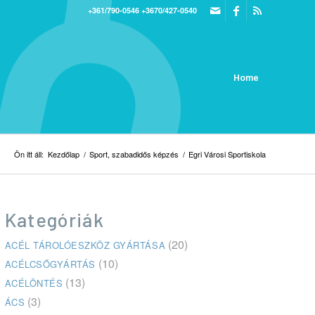
+361/790-0546
+3670/427-0540
Home
Ön itt áll:
Kezdőlap
/
Sport, szabadidős képzés
/
Egri Városi Sportiskola
Kategóriák
(20)
ACÉL TÁROLÓESZKÖZ GYÁRTÁSA
(10)
ACÉLCSŐGYÁRTÁS
(13)
ACÉLÖNTÉS
(3)
ÁCS