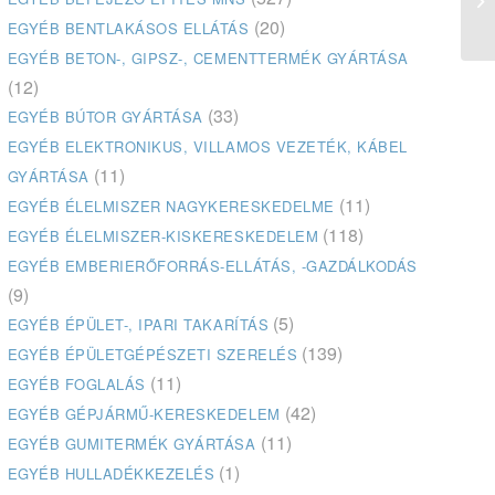
(20)
EGYÉB BENTLAKÁSOS ELLÁTÁS
EGYÉB BETON-, GIPSZ-, CEMENTTERMÉK GYÁRTÁSA
(12)
(33)
EGYÉB BÚTOR GYÁRTÁSA
EGYÉB ELEKTRONIKUS, VILLAMOS VEZETÉK, KÁBEL
(11)
GYÁRTÁSA
(11)
EGYÉB ÉLELMISZER NAGYKERESKEDELME
(118)
EGYÉB ÉLELMISZER-KISKERESKEDELEM
EGYÉB EMBERIERŐFORRÁS-ELLÁTÁS, -GAZDÁLKODÁS
(9)
(5)
EGYÉB ÉPÜLET-, IPARI TAKARÍTÁS
(139)
EGYÉB ÉPÜLETGÉPÉSZETI SZERELÉS
(11)
EGYÉB FOGLALÁS
(42)
EGYÉB GÉPJÁRMŰ-KERESKEDELEM
(11)
EGYÉB GUMITERMÉK GYÁRTÁSA
(1)
EGYÉB HULLADÉKKEZELÉS