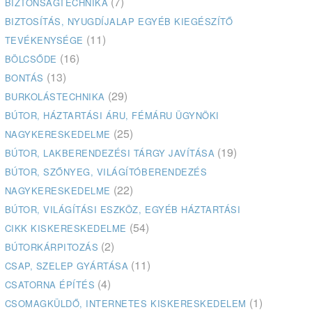
(7)
BIZTONSÁGTECHNIKA
BIZTOSÍTÁS, NYUGDÍJALAP EGYÉB KIEGÉSZÍTŐ
(11)
TEVÉKENYSÉGE
(16)
BÖLCSŐDE
(13)
BONTÁS
(29)
BURKOLÁSTECHNIKA
BÚTOR, HÁZTARTÁSI ÁRU, FÉMÁRU ÜGYNÖKI
(25)
NAGYKERESKEDELME
(19)
BÚTOR, LAKBERENDEZÉSI TÁRGY JAVÍTÁSA
BÚTOR, SZŐNYEG, VILÁGÍTÓBERENDEZÉS
(22)
NAGYKERESKEDELME
BÚTOR, VILÁGÍTÁSI ESZKÖZ, EGYÉB HÁZTARTÁSI
(54)
CIKK KISKERESKEDELME
(2)
BÚTORKÁRPITOZÁS
(11)
CSAP, SZELEP GYÁRTÁSA
(4)
CSATORNA ÉPÍTÉS
(1)
CSOMAGKÜLDŐ, INTERNETES KISKERESKEDELEM