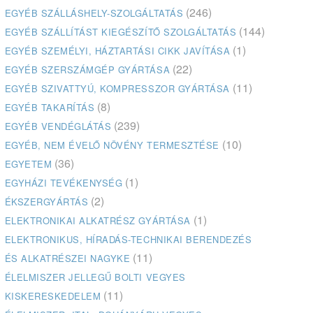
(246)
EGYÉB SZÁLLÁSHELY-SZOLGÁLTATÁS
(144)
EGYÉB SZÁLLÍTÁST KIEGÉSZÍTŐ SZOLGÁLTATÁS
(1)
EGYÉB SZEMÉLYI, HÁZTARTÁSI CIKK JAVÍTÁSA
(22)
EGYÉB SZERSZÁMGÉP GYÁRTÁSA
(11)
EGYÉB SZIVATTYÚ, KOMPRESSZOR GYÁRTÁSA
(8)
EGYÉB TAKARÍTÁS
(239)
EGYÉB VENDÉGLÁTÁS
(10)
EGYÉB, NEM ÉVELŐ NÖVÉNY TERMESZTÉSE
(36)
EGYETEM
(1)
EGYHÁZI TEVÉKENYSÉG
(2)
ÉKSZERGYÁRTÁS
(1)
ELEKTRONIKAI ALKATRÉSZ GYÁRTÁSA
ELEKTRONIKUS, HÍRADÁS-TECHNIKAI BERENDEZÉS
(11)
ÉS ALKATRÉSZEI NAGYKE
ÉLELMISZER JELLEGŰ BOLTI VEGYES
(11)
KISKERESKEDELEM