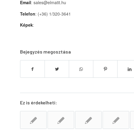
Email
: sales@elmatit.hu
Telefon
: (+36) 1/320-3641
Képek
:
Bejegyzés megosztása
Ez is érdekelheti: