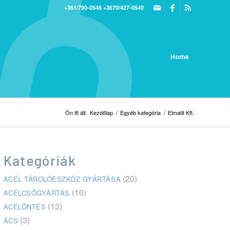
+361/790-0546
+3670/427-0540
Home
Ön itt áll:
Kezdőlap
/
Egyéb kategória
/
Elmatit Kft.
Kategóriák
(20)
ACÉL TÁROLÓESZKÖZ GYÁRTÁSA
(10)
ACÉLCSŐGYÁRTÁS
(13)
ACÉLÖNTÉS
(3)
ÁCS