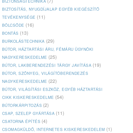
(7)
BIZTONSÁGTECHNIKA
BIZTOSÍTÁS, NYUGDÍJALAP EGYÉB KIEGÉSZÍTŐ
(11)
TEVÉKENYSÉGE
(16)
BÖLCSŐDE
(13)
BONTÁS
(29)
BURKOLÁSTECHNIKA
BÚTOR, HÁZTARTÁSI ÁRU, FÉMÁRU ÜGYNÖKI
(25)
NAGYKERESKEDELME
(19)
BÚTOR, LAKBERENDEZÉSI TÁRGY JAVÍTÁSA
BÚTOR, SZŐNYEG, VILÁGÍTÓBERENDEZÉS
(22)
NAGYKERESKEDELME
BÚTOR, VILÁGÍTÁSI ESZKÖZ, EGYÉB HÁZTARTÁSI
(54)
CIKK KISKERESKEDELME
(2)
BÚTORKÁRPITOZÁS
(11)
CSAP, SZELEP GYÁRTÁSA
(4)
CSATORNA ÉPÍTÉS
(1)
CSOMAGKÜLDŐ, INTERNETES KISKERESKEDELEM