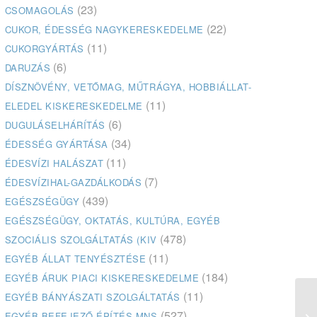
(23)
CSOMAGOLÁS
(22)
CUKOR, ÉDESSÉG NAGYKERESKEDELME
(11)
CUKORGYÁRTÁS
(6)
DARUZÁS
DÍSZNÖVÉNY, VETŐMAG, MŰTRÁGYA, HOBBIÁLLAT-
(11)
ELEDEL KISKERESKEDELME
(6)
DUGULÁSELHÁRÍTÁS
(34)
ÉDESSÉG GYÁRTÁSA
(11)
ÉDESVÍZI HALÁSZAT
(7)
ÉDESVÍZIHAL-GAZDÁLKODÁS
(439)
EGÉSZSÉGÜGY
EGÉSZSÉGÜGY, OKTATÁS, KULTÚRA, EGYÉB
(478)
SZOCIÁLIS SZOLGÁLTATÁS (KIV
(11)
EGYÉB ÁLLAT TENYÉSZTÉSE
(184)
EGYÉB ÁRUK PIACI KISKERESKEDELME
(11)
EGYÉB BÁNYÁSZATI SZOLGÁLTATÁS
(527)
EGYÉB BEFEJEZŐ ÉPÍTÉS MNS
Ka