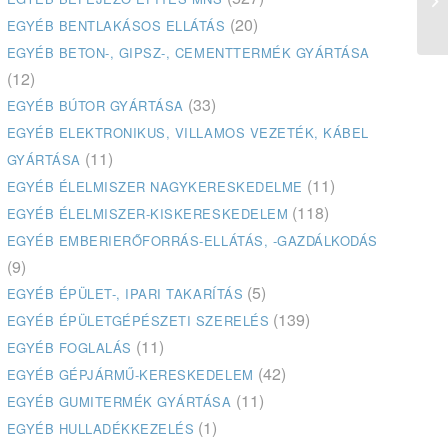
(20)
EGYÉB BENTLAKÁSOS ELLÁTÁS
EGYÉB BETON-, GIPSZ-, CEMENTTERMÉK GYÁRTÁSA
(12)
(33)
EGYÉB BÚTOR GYÁRTÁSA
EGYÉB ELEKTRONIKUS, VILLAMOS VEZETÉK, KÁBEL
(11)
GYÁRTÁSA
(11)
EGYÉB ÉLELMISZER NAGYKERESKEDELME
(118)
EGYÉB ÉLELMISZER-KISKERESKEDELEM
EGYÉB EMBERIERŐFORRÁS-ELLÁTÁS, -GAZDÁLKODÁS
(9)
(5)
EGYÉB ÉPÜLET-, IPARI TAKARÍTÁS
(139)
EGYÉB ÉPÜLETGÉPÉSZETI SZERELÉS
(11)
EGYÉB FOGLALÁS
(42)
EGYÉB GÉPJÁRMŰ-KERESKEDELEM
(11)
EGYÉB GUMITERMÉK GYÁRTÁSA
(1)
EGYÉB HULLADÉKKEZELÉS