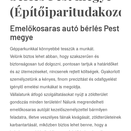
(Építőiparitudakozó)
Emelőkosaras autó bérlés Pest
megye
Gépparkunkkal könnyebbé tesszük a munkát.
Velünk biztos lehet abban, hogy szakszerűen és
biztonságosan tud dolgozni, pontosan tartjuk a határidőket
és az ütemezéseket, nincsenek rejtett költségek. Gyakorlott
személyzetünk a kényes, finom precizitást és odafigyelést
igénylő emelési munkákat is megoldja.
Vállalatunk átfogó szolgáltatásokat nyújt a zöldterület
gondozás minden területén! Nálunk megrendelheti
emelőkosaras autóját kezelőszemélyzettel bármilyen
feladatra, illetve veszélyes fáinak kivágását, zöldterületeinek
karbantartását, miközben biztos lehet benne, hogy a