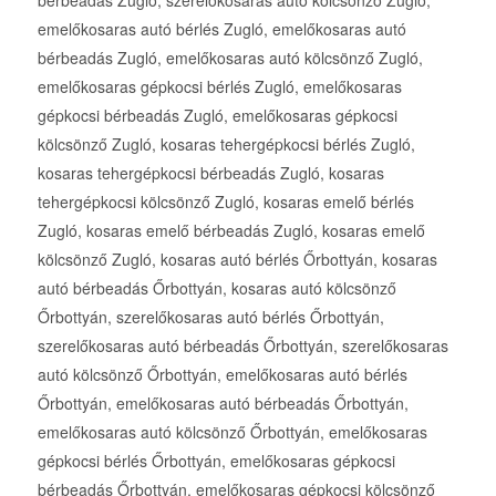
emelőkosaras autó bérlés Zugló, emelőkosaras autó
bérbeadás Zugló, emelőkosaras autó kölcsönző Zugló,
emelőkosaras gépkocsi bérlés Zugló, emelőkosaras
gépkocsi bérbeadás Zugló, emelőkosaras gépkocsi
kölcsönző Zugló, kosaras tehergépkocsi bérlés Zugló,
kosaras tehergépkocsi bérbeadás Zugló, kosaras
tehergépkocsi kölcsönző Zugló, kosaras emelő bérlés
Zugló, kosaras emelő bérbeadás Zugló, kosaras emelő
kölcsönző Zugló, kosaras autó bérlés Őrbottyán, kosaras
autó bérbeadás Őrbottyán, kosaras autó kölcsönző
Őrbottyán, szerelőkosaras autó bérlés Őrbottyán,
szerelőkosaras autó bérbeadás Őrbottyán, szerelőkosaras
autó kölcsönző Őrbottyán, emelőkosaras autó bérlés
Őrbottyán, emelőkosaras autó bérbeadás Őrbottyán,
emelőkosaras autó kölcsönző Őrbottyán, emelőkosaras
gépkocsi bérlés Őrbottyán, emelőkosaras gépkocsi
bérbeadás Őrbottyán, emelőkosaras gépkocsi kölcsönző