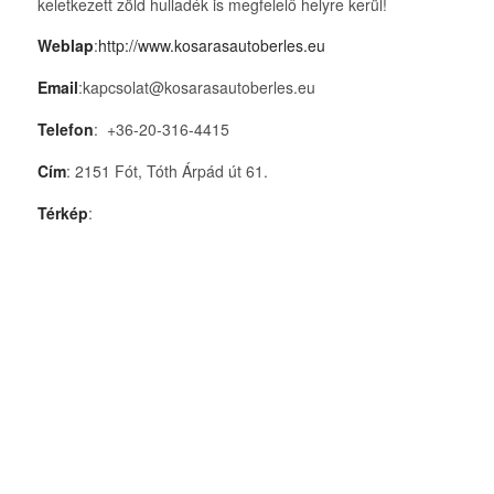
keletkezett zöld hulladék is megfelelő helyre kerül!
Weblap
:
http://www.kosarasautoberles.eu
Email
:kapcsolat@kosarasautoberles.eu
Telefon
: +36-20-316-4415
Cím
: 2151 Fót, Tóth Árpád út 61.
Térkép
: