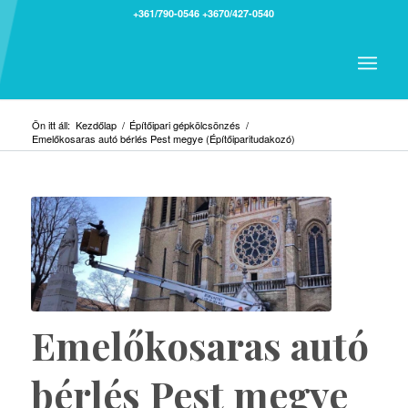
+361/790-0546
+3670/427-0540
Ön itt áll:
Kezdőlap
/
Építőipari gépkölcsönzés
/
Emelőkosaras autó bérlés Pest megye (Építőiparitudakozó)
Emelőkosaras autó
bérlés Pest megye