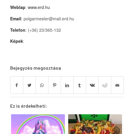
Weblap
:
www.erd.hu
Email
: polgarmester@mail.erd.hu
Telefon
: (+36) 23/365-132
Képek
:
Bejegyzés megosztása
Ez is érdekelheti: