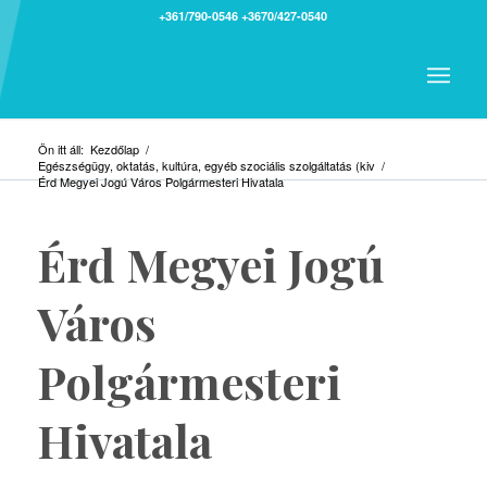
+361/790-0546
+3670/427-0540
Ön itt áll:
Kezdőlap
/
Egészségügy, oktatás, kultúra, egyéb szociális szolgáltatás (kiv
/
Érd Megyei Jogú Város Polgármesteri Hivatala
Érd Megyei Jogú
Város
Polgármesteri
Hivatala