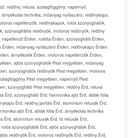
ző, redőny, reluxa, szalagfüggöny, napernyő,
ia, árnyékolás technika, műanyag nyílászáró, redőnykapu,
 motoros napellenzők. redőnykapuk, rolós szúnyoghálók,
k, szúnyoghálós redőnyök, motoros redőnyök, redőny
 napellenző Érden, roletta Érden, szúnyogháló Érden,
ika Érden, műanyag nyílászáró Érden, redőnykapu Érden,
Érden, árnyékolók Érden, motoros napellenzők Érden,
yében, ajtós szúnyoghálók Pest megyében, műanyag
ben, szúnyoghálós redőnyök Pest megyében, motoros
szalagfüggöny Pest megyében, napernyő Pest
en, szúnyogháló Pest megyében, redőny Érd, reluxa
ta Érd, szúnyogháló Érd, harmonika ajtó Érd, ablak fólia
nykapu Érd, redőny javítás Érd, alumínium reluxák Érd,
monika ajtó Érd, ablak fólia Érd, árnyékolás technika
s Érd, alumínium reluxák Érd, fa reluxák Érd,
 rolós szúnyoghálók Érd, ajtós szúnyoghálók Érd,
lós redőnyök Érd, motoros redőnyök Érd, redőny Érd,