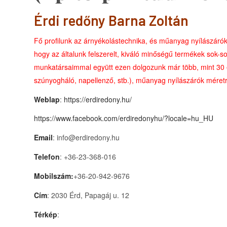
Érdi redőny Barna Zoltán
Fő profilunk az árnyékolástechnika, és műanyag nyílászáró
hogy az általunk felszerelt, kiváló minőségű termékek sok-s
munkatársaimmal együtt ezen dolgozunk már több, mint 30 
szúnyogháló, napellenző, stb.), műanyag nyílászárók méretr
Weblap
:
https://erdiredony.hu/
https://www.facebook.com/erdiredonyhu/?locale=hu_HU
Email
: info@erdiredony.hu
Telefon
: +36-23-368-016
Mobilszám:
+36-20-942-9676
Cím
: 2030 Érd, Papagáj u. 12
Térkép
: