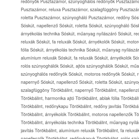
redőnyök Pusztazámor, szúnyoghálós redőnyök Pusztazámo
Pusztazámor, reluxa Pusztazámor, szalagfüggöny Pusztazá
roletta Pusztazámor, szúnyogháló Pusztazámor, redőny Sósk
Sóskút, napellenző Sóskút, roletta Sóskút, szúnyogháló Sósk
árnyékolás technika Sóskút, műanyag nyílászáró Sóskút, re
reluxák Sóskút, fa reluxák Sóskút, árnyékolók Sóskút, moto
fólia Sóskút, árnyékolás technika Sóskút, műanyag nyílászá
alumínium reluxák Sóskút, fa reluxák Sóskút, árnyékolók S
rolós szúnyoghálók Sóskút, ajtós szúnyoghálók Sóskút, mű
szúnyoghálós redőnyök Sóskút, motoros redőnyök Sóskút, r
napernyő Sóskút, napellenző Sóskút, roletta Sóskút, szúnyog
szalagfüggöny Törökbálint, napernyő Törökbálint, napellenző
Törökbálint, harmonika ajtó Törökbálint, ablak fólia Törökbá
Törökbálint, redőnykapu Törökbálint, redőny javítás Törökbál
Törökbálint, árnyékolók Törökbálint, motoros napellenzők Tör
Törökbálint, árnyékolás technika Törökbálint, műanyag nyílá
javítás Törökbálint, alumínium reluxák Törökbálint, fa reluxá
napellenzők Törökbálint, redőnykapuk Törökbálint, rolós szú