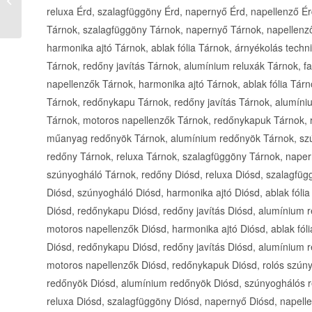
(Építőiparitudakozó)
reluxa Érd, szalagfüggöny Érd, napernyő Érd, napellenző Érd
Tárnok, szalagfüggöny Tárnok, napernyő Tárnok, napellenző
harmonika ajtó Tárnok, ablak fólia Tárnok, árnyékolás tec
Tárnok, redőny javítás Tárnok, alumínium reluxák Tárnok, f
napellenzők Tárnok, harmonika ajtó Tárnok, ablak fólia Tár
Tárnok, redőnykapu Tárnok, redőny javítás Tárnok, alumíniu
Tárnok, motoros napellenzők Tárnok, redőnykapuk Tárnok, 
műanyag redőnyök Tárnok, alumínium redőnyök Tárnok, sz
redőny Tárnok, reluxa Tárnok, szalagfüggöny Tárnok, napern
szúnyogháló Tárnok, redőny Diósd, reluxa Diósd, szalagfügg
Diósd, szúnyogháló Diósd, harmonika ajtó Diósd, ablak fóli
Diósd, redőnykapu Diósd, redőny javítás Diósd, alumínium r
motoros napellenzők Diósd, harmonika ajtó Diósd, ablak fól
Diósd, redőnykapu Diósd, redőny javítás Diósd, alumínium r
motoros napellenzők Diósd, redőnykapuk Diósd, rolós szún
redőnyök Diósd, alumínium redőnyök Diósd, szúnyoghálós r
reluxa Diósd, szalagfüggöny Diósd, napernyő Diósd, napelle