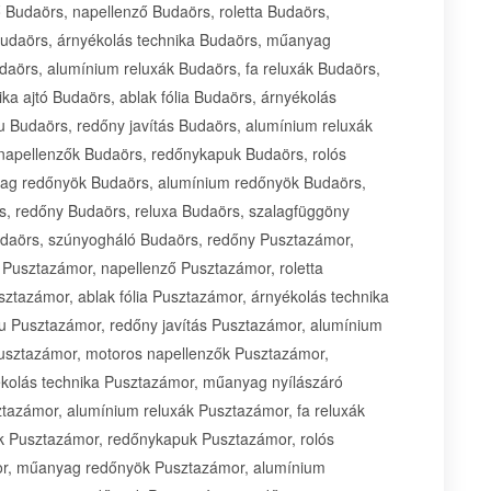
 Budaörs, napellenző Budaörs, roletta Budaörs,
 Budaörs, árnyékolás technika Budaörs, műanyag
daörs, alumínium reluxák Budaörs, fa reluxák Budaörs,
a ajtó Budaörs, ablak fólia Budaörs, árnyékolás
 Budaörs, redőny javítás Budaörs, alumínium reluxák
 napellenzők Budaörs, redőnykapuk Budaörs, rolós
yag redőnyök Budaörs, alumínium redőnyök Budaörs,
, redőny Budaörs, reluxa Budaörs, szalagfüggöny
udaörs, szúnyogháló Budaörs, redőny Pusztazámor,
Pusztazámor, napellenző Pusztazámor, roletta
ztazámor, ablak fólia Pusztazámor, árnyékolás technika
 Pusztazámor, redőny javítás Pusztazámor, alumínium
Pusztazámor, motoros napellenzők Pusztazámor,
ékolás technika Pusztazámor, műanyag nyílászáró
tazámor, alumínium reluxák Pusztazámor, fa reluxák
k Pusztazámor, redőnykapuk Pusztazámor, rolós
or, műanyag redőnyök Pusztazámor, alumínium