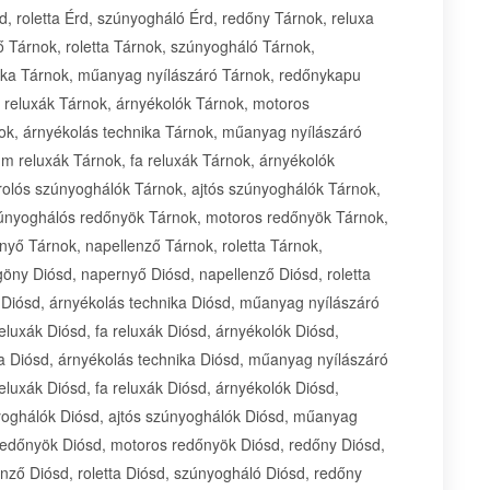
, roletta Érd, szúnyogháló Érd, redőny Tárnok, reluxa
 Tárnok, roletta Tárnok, szúnyogháló Tárnok,
hnika Tárnok, műanyag nyílászáró Tárnok, redőnykapu
a reluxák Tárnok, árnyékolók Tárnok, motoros
nok, árnyékolás technika Tárnok, műanyag nyílászáró
m reluxák Tárnok, fa reluxák Tárnok, árnyékolók
rolós szúnyoghálók Tárnok, ajtós szúnyoghálók Tárnok,
únyoghálós redőnyök Tárnok, motoros redőnyök Tárnok,
yő Tárnok, napellenző Tárnok, roletta Tárnok,
öny Diósd, napernyő Diósd, napellenző Diósd, roletta
a Diósd, árnyékolás technika Diósd, műanyag nyílászáró
eluxák Diósd, fa reluxák Diósd, árnyékolók Diósd,
ia Diósd, árnyékolás technika Diósd, műanyag nyílászáró
eluxák Diósd, fa reluxák Diósd, árnyékolók Diósd,
yoghálók Diósd, ajtós szúnyoghálók Diósd, műanyag
edőnyök Diósd, motoros redőnyök Diósd, redőny Diósd,
nző Diósd, roletta Diósd, szúnyogháló Diósd, redőny