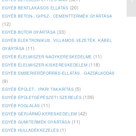
(20)
EGYÉB BENTLAKÁSOS ELLÁTÁS
EGYÉB BETON-, GIPSZ-, CEMENTTERMÉK GYÁRTÁSA
(12)
(33)
EGYÉB BÚTOR GYÁRTÁSA
EGYÉB ELEKTRONIKUS, VILLAMOS VEZETÉK, KÁBEL
(11)
GYÁRTÁSA
(11)
EGYÉB ÉLELMISZER NAGYKERESKEDELME
(118)
EGYÉB ÉLELMISZER-KISKERESKEDELEM
EGYÉB EMBERIERŐFORRÁS-ELLÁTÁS, -GAZDÁLKODÁS
(9)
(5)
EGYÉB ÉPÜLET-, IPARI TAKARÍTÁS
(139)
EGYÉB ÉPÜLETGÉPÉSZETI SZERELÉS
(11)
EGYÉB FOGLALÁS
(42)
EGYÉB GÉPJÁRMŰ-KERESKEDELEM
(11)
EGYÉB GUMITERMÉK GYÁRTÁSA
(1)
EGYÉB HULLADÉKKEZELÉS