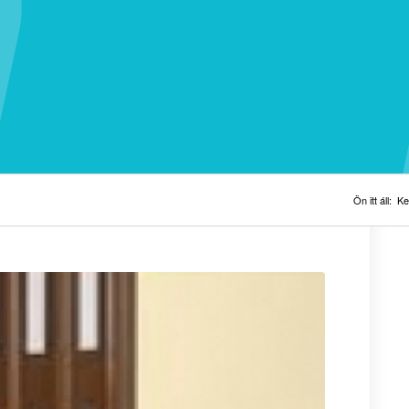
Ön itt áll:
Ke