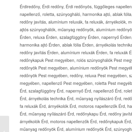
Érdiredőny, Érdi redőny, Érdi redőnyös, függőleges napellen
napellenző, roletta, szúnyogháló, harmonika ajtó, ablak fól
redőny javítás, alumínium reluxák, fa reluxák, árnyékolók,
ajtós szúnyoghálók, műanyag redőnyök, alumínium redőnyö
Érden, reluxa Érden, szalagfüggöny Érden, napernyő Érden,
harmonika ajtó Érden, ablak fólia Érden, árnyékolás techn
redőny javítás Érden, alumínium reluxák Érden, fa reluxák 
redőnykapuk Pest megyében, rolós szúnyoghálók Pest meg
redőnyök Pest megyében, alumínium redőnyök Pest megyé
redőnyök Pest megyében, redőny, reluxa Pest megyében, 
megyében, napellenző Pest megyében, roletta Pest megyéb
Érd, szalagfüggöny Érd, napernyő Érd, napellenző Érd, rolet
Érd, árnyékolás technika Érd, műanyag nyílászáró Érd, redő
fa reluxák Érd, árnyékolók Érd, motoros napellenzők Érd, har
Érd, műanyag nyílászáró Érd, redőnykapu Érd, redőny javítá
árnyékolók Érd, motoros napellenzők Érd, redőnykapuk Érd,
műanyag redőnyök Érd, alumínium redőnyök Érd, szúnyoghá
Krémer és Társai Bt.