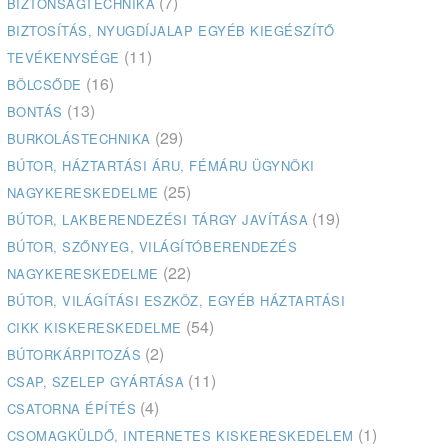
(7)
BIZTONSÁGTECHNIKA
BIZTOSÍTÁS, NYUGDÍJALAP EGYÉB KIEGÉSZÍTŐ
(11)
TEVÉKENYSÉGE
(16)
BÖLCSŐDE
(13)
BONTÁS
(29)
BURKOLÁSTECHNIKA
BÚTOR, HÁZTARTÁSI ÁRU, FÉMÁRU ÜGYNÖKI
(25)
NAGYKERESKEDELME
(19)
BÚTOR, LAKBERENDEZÉSI TÁRGY JAVÍTÁSA
BÚTOR, SZŐNYEG, VILÁGÍTÓBERENDEZÉS
(22)
NAGYKERESKEDELME
BÚTOR, VILÁGÍTÁSI ESZKÖZ, EGYÉB HÁZTARTÁSI
(54)
CIKK KISKERESKEDELME
(2)
BÚTORKÁRPITOZÁS
(11)
CSAP, SZELEP GYÁRTÁSA
(4)
CSATORNA ÉPÍTÉS
(1)
CSOMAGKÜLDŐ, INTERNETES KISKERESKEDELEM