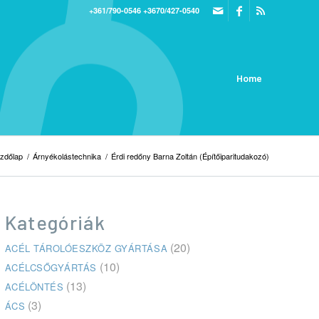
+361/790-0546
+3670/427-0540
Home
zdőlap
/
Árnyékolástechnika
/
Érdi redőny Barna Zoltán (Építőiparitudakozó)
Kategóriák
(20)
ACÉL TÁROLÓESZKÖZ GYÁRTÁSA
(10)
ACÉLCSŐGYÁRTÁS
(13)
ACÉLÖNTÉS
(3)
ÁCS