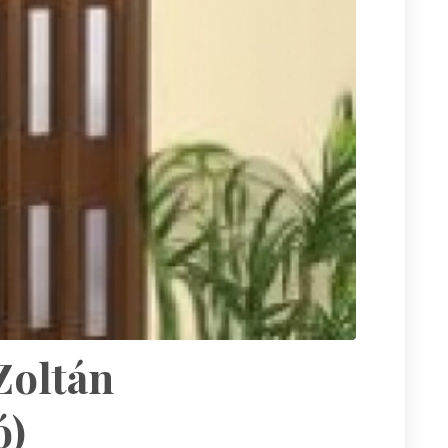
Zoltán
ó)