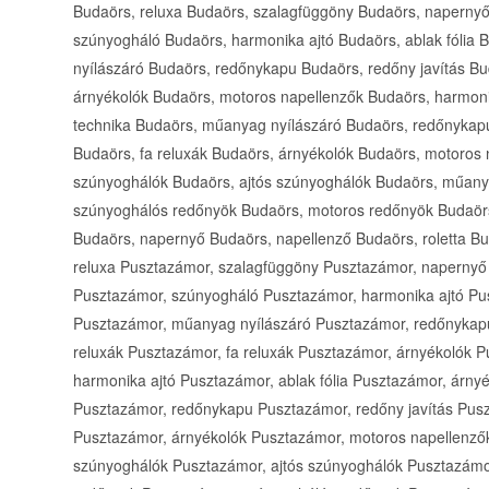
Budaörs, reluxa Budaörs, szalagfüggöny Budaörs, napernyő
szúnyogháló Budaörs, harmonika ajtó Budaörs, ablak fólia
nyílászáró Budaörs, redőnykapu Budaörs, redőny javítás Bu
árnyékolók Budaörs, motoros napellenzők Budaörs, harmonik
technika Budaörs, műanyag nyílászáró Budaörs, redőnykapu
Budaörs, fa reluxák Budaörs, árnyékolók Budaörs, motoros
szúnyoghálók Budaörs, ajtós szúnyoghálók Budaörs, műan
szúnyoghálós redőnyök Budaörs, motoros redőnyök Budaörs
Budaörs, napernyő Budaörs, napellenző Budaörs, roletta B
reluxa Pusztazámor, szalagfüggöny Pusztazámor, napernyő 
Pusztazámor, szúnyogháló Pusztazámor, harmonika ajtó Pus
Pusztazámor, műanyag nyílászáró Pusztazámor, redőnykapu
reluxák Pusztazámor, fa reluxák Pusztazámor, árnyékolók 
harmonika ajtó Pusztazámor, ablak fólia Pusztazámor, árny
Pusztazámor, redőnykapu Pusztazámor, redőny javítás Pusz
Pusztazámor, árnyékolók Pusztazámor, motoros napellenző
szúnyoghálók Pusztazámor, ajtós szúnyoghálók Pusztazám