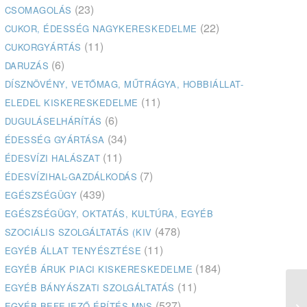
(23)
CSOMAGOLÁS
(22)
CUKOR, ÉDESSÉG NAGYKERESKEDELME
(11)
CUKORGYÁRTÁS
(6)
DARUZÁS
DÍSZNÖVÉNY, VETŐMAG, MŰTRÁGYA, HOBBIÁLLAT-
(11)
ELEDEL KISKERESKEDELME
(6)
DUGULÁSELHÁRÍTÁS
(34)
ÉDESSÉG GYÁRTÁSA
(11)
ÉDESVÍZI HALÁSZAT
(7)
ÉDESVÍZIHAL-GAZDÁLKODÁS
(439)
EGÉSZSÉGÜGY
EGÉSZSÉGÜGY, OKTATÁS, KULTÚRA, EGYÉB
(478)
SZOCIÁLIS SZOLGÁLTATÁS (KIV
(11)
EGYÉB ÁLLAT TENYÉSZTÉSE
(184)
EGYÉB ÁRUK PIACI KISKERESKEDELME
(11)
EGYÉB BÁNYÁSZATI SZOLGÁLTATÁS
(527)
EGYÉB BEFEJEZŐ ÉPÍTÉS MNS