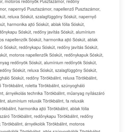
r, motoros redőnyök Pusztazámor, redőny
mor, napernyő Pusztazámor, napellenző Pusztazámor,
út, reluxa Sóskút, szalagfüggöny Sóskút, napernyő
út, harmonika ajtó Sóskút, ablak fólia Sóskút,
dőnykapu Sóskút, redőny javítás Sóskút, alumínium
ros napellenzők Sóskút, harmonika ajtó Sóskút, ablak
ró Sóskút, redőnykapu Sóskút, redőny javítás Sóskút,
óskút, motoros napellenzők Sóskút, redőnykapuk Sóskút,
anyag redőnyök Sóskút, alumínium redőnyök Sóskút,
edőny Sóskút, reluxa Sóskút, szalagfüggöny Sóskút,
háló Sóskút, redőny Törökbálint, reluxa Törökbálint,
 Törökbálint, roletta Törökbálint, szúnyogháló
lint, árnyékolás technika Törökbálint, műanyag nyílászáró
int, alumínium reluxák Törökbálint, fa reluxák
ökbálint, harmonika ajtó Törökbálint, ablak fólia
száró Törökbálint, redőnykapu Törökbálint, redőny
k Törökbálint, árnyékolók Törökbálint, motoros
nyoghálók Törökbálint, ajtós szúnyoghálók Törökbálint,