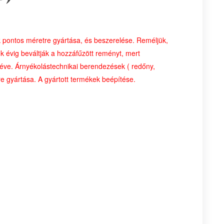
k pontos méretre gyártása, és beszerelése. Reméljük,
ok évig beváltják a hozzáfűzött reményt, mert
éve. Árnyékolástechnikai berendezések ( redőny,
e gyártása. A gyártott termékek beépítése.